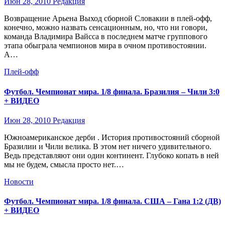
Июн 28, 2010
Редакция
Возвращение Арьена Выход сборной Словакии в плей-офф,
конечно, можно назвать сенсационным, но, что ни говори,
команда Владимира Вайсса в последнем матче группового
этапа обыграла чемпионов мира в очном противостоянии.
А…
Плей-офф
Футбол. Чемпионат мира. 1/8 финала. Бразилия – Чили 3:0
+ ВИДЕО
Июн 28, 2010
Редакция
Южноамериканское дерби . История противостояний сборной
Бразилии и Чили велика. В этом нет ничего удивительного.
Ведь представляют они один континент. Глубоко копать в ней
мы не будем, смысла просто нет.…
Новости
Футбол. Чемпионат мира. 1/8 финала. США – Гана 1:2 (ДВ)
+ ВИДЕО