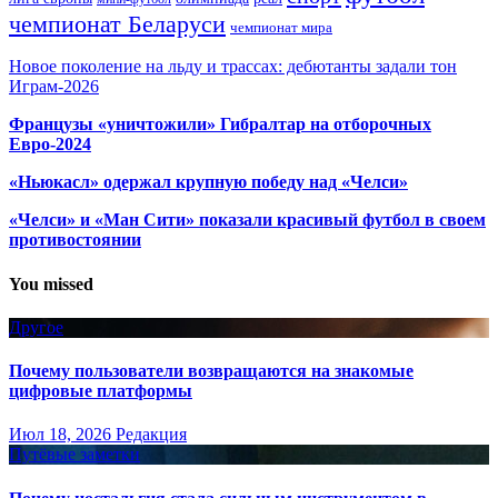
чемпионат Беларуси
чемпионат мира
Новое поколение на льду и трассах: дебютанты задали тон
Играм-2026
Французы «уничтожили» Гибралтар на отборочных
Евро-2024
«Ньюкасл» одержал крупную победу над «Челси»
«Челси» и «Ман Сити» показали красивый футбол в своем
противостоянии
You missed
Другое
Почему пользователи возвращаются на знакомые
цифровые платформы
Июл 18, 2026
Редакция
Путёвые заметки