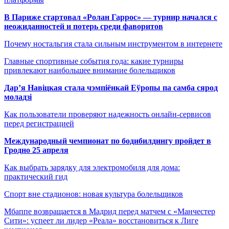
В Париже стартовал «Ролан Гаррос» — турнир начался с
неожиданностей и потерь среди фаворитов
Почему ностальгия стала сильным инструментом в интернете
Главные спортивные события года: какие турниры
привлекают наибольшее внимание болельщиков
Дар’я Навіцкая стала чэмпіёнкай Еўропы па самба сярод
моладзі
Как пользователи проверяют надежность онлайн-сервисов
перед регистрацией
Международный чемпионат по бодибилдингу пройдет в
Гродно 25 апреля
Как выбрать зарядку для электромобиля для дома:
практический гид
Спорт вне стадионов: новая культура болельщиков
Мбаппе возвращается в Мадрид перед матчем с «Манчестер
Сити»: успеет ли лидер «Реала» восстановиться к Лиге