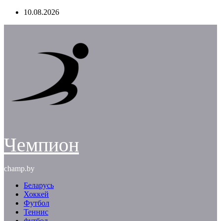
Перейти
10.08.2026
к
содержимому
Чемпион
champ.by
Беларусь
Хоккей
Футбол
Теннис
футбол