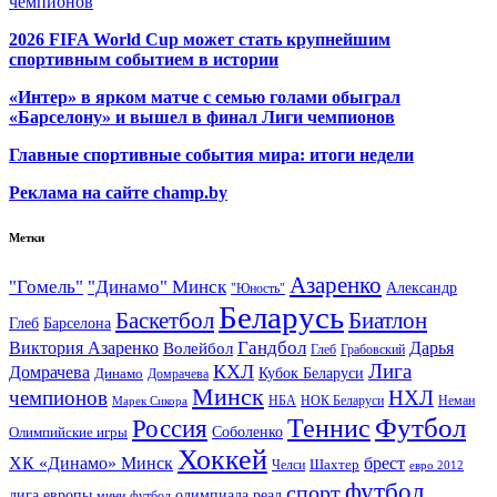
чемпионов
2026 FIFA World Cup может стать крупнейшим
спортивным событием в истории
«Интер» в ярком матче с семью голами обыграл
«Барселону» и вышел в финал Лиги чемпионов
Главные спортивные события мира: итоги недели
Реклама на сайте champ.by
Метки
Азаренко
"Гомель"
"Динамо" Минск
Александр
"Юность"
Беларусь
Баскетбол
Биатлон
Глеб
Барселона
Гандбол
Виктория Азаренко
Волейбол
Дарья
Глеб
Грабовский
Лига
КХЛ
Домрачева
Кубок Беларуси
Динамо
Домрачева
Минск
чемпионов
НХЛ
НБА
Марек Сикора
НОК Беларуси
Неман
Футбол
Теннис
Россия
Олимпийские игры
Соболенко
Хоккей
ХК «Динамо» Минск
брест
Шахтер
Челси
евро 2012
футбол
спорт
олимпиада
лига европы
реал
мини-футбол