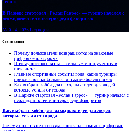
Теннис
В Париже стартовал «Ролан Гаррос» — турнир начался с
неожиданностей и потерь среди фаворитов
Май 24, 2026
Редакция
Свежие записи
Почему пользователи возвращаются на знакомые
цифровые платформы
Почему ностальгия стала сильным инструментом в
интернете
Главные спортивные события года: какие турниры
привлекают наибольшее внимание болельщиков
Как выбрать хобби для выходных: идеи для людей,
которые устали от города
В Париже стартовал «Ролан Гаррос» — турнир начался с
неожиданностей и потерь среди фаворитов
Как выбрать хобби для выходных: идеи для людей,
которые устали от города
Почему пользователи возвращаются на знакомые цифровые
платформы