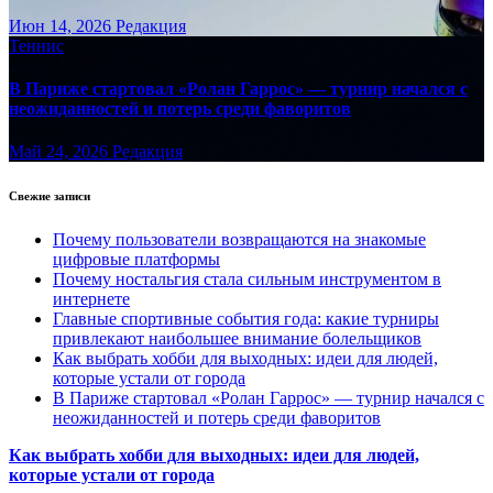
Июн 14, 2026
Редакция
Теннис
В Париже стартовал «Ролан Гаррос» — турнир начался с
неожиданностей и потерь среди фаворитов
Май 24, 2026
Редакция
Свежие записи
Почему пользователи возвращаются на знакомые
цифровые платформы
Почему ностальгия стала сильным инструментом в
интернете
Главные спортивные события года: какие турниры
привлекают наибольшее внимание болельщиков
Как выбрать хобби для выходных: идеи для людей,
которые устали от города
В Париже стартовал «Ролан Гаррос» — турнир начался с
неожиданностей и потерь среди фаворитов
Как выбрать хобби для выходных: идеи для людей,
которые устали от города