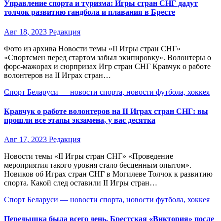
Управление спорта и туризма: Игры стран СНГ дадут
толчок развитию гандбола и плавания в Бресте
Авг 18, 2023
Редакция
Фото из архива Новости темы «II Игры стран СНГ»
«Спортсмен перед стартом забыл экипировку». Волонтеры о
форс-мажорах и сюрпризах Игр стран СНГ Кравчук о работе
волонтеров на II Играх стран…
Спорт Беларуси — новости спорта, новости футбола, хоккея
Кравчук о работе волонтеров на II Играх стран СНГ: вы
прошли все этапы экзамена, у вас десятка
Авг 17, 2023
Редакция
Новости темы «II Игры стран СНГ» «Проведение
мероприятия такого уровня стало бесценным опытом».
Новиков об Играх стран СНГ в Могилеве Толчок к развитию
спорта. Какой след оставили II Игры стран…
Спорт Беларуси — новости спорта, новости футбола, хоккея
Передышка была всего день. Брестская «Виктория» после