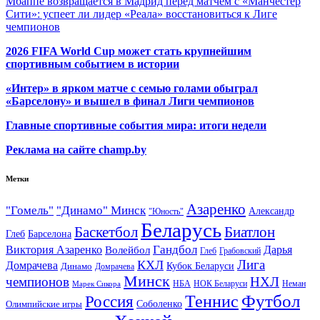
Мбаппе возвращается в Мадрид перед матчем с «Манчестер
Сити»: успеет ли лидер «Реала» восстановиться к Лиге
чемпионов
2026 FIFA World Cup может стать крупнейшим
спортивным событием в истории
«Интер» в ярком матче с семью голами обыграл
«Барселону» и вышел в финал Лиги чемпионов
Главные спортивные события мира: итоги недели
Реклама на сайте champ.by
Метки
Азаренко
"Гомель"
"Динамо" Минск
Александр
"Юность"
Беларусь
Баскетбол
Биатлон
Глеб
Барселона
Гандбол
Виктория Азаренко
Волейбол
Дарья
Глеб
Грабовский
Лига
КХЛ
Домрачева
Кубок Беларуси
Динамо
Домрачева
Минск
чемпионов
НХЛ
НБА
Марек Сикора
НОК Беларуси
Неман
Футбол
Теннис
Россия
Олимпийские игры
Соболенко