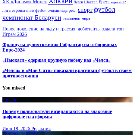
Хоккей
ХК «Динамо» Минск
брест
Шахтер
Челси
евро 2012
футбол
спорт
олимпиада
лига европы
реал
мини-футбол
чемпионат Беларуси
чемпионат мира
Новое поколение на льду и трассах: дебютанты задали тон
Играм-2026
Французы «уничтожили» Гибралтар на отборочных
Евро-2024
«Ньюкасл» одержал крупную победу над «Челси»
«Челси» и «Ман Сити» показали красивый футбол в своем
противостоянии
You missed
Другое
Почему пользователи возвращаются на знакомые
цифровые платформы
Июл 18, 2026
Редакция
Путёвые заметки