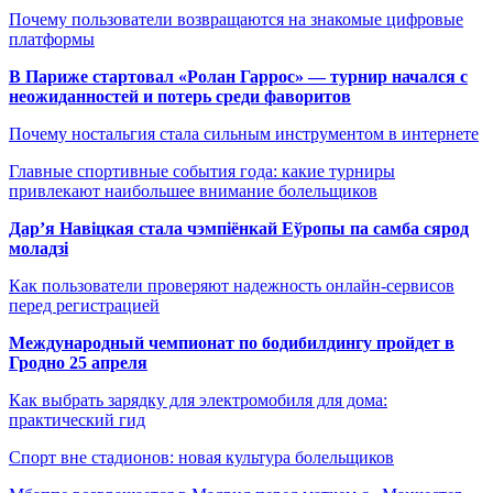
Почему пользователи возвращаются на знакомые цифровые
платформы
В Париже стартовал «Ролан Гаррос» — турнир начался с
неожиданностей и потерь среди фаворитов
Почему ностальгия стала сильным инструментом в интернете
Главные спортивные события года: какие турниры
привлекают наибольшее внимание болельщиков
Дар’я Навіцкая стала чэмпіёнкай Еўропы па самба сярод
моладзі
Как пользователи проверяют надежность онлайн-сервисов
перед регистрацией
Международный чемпионат по бодибилдингу пройдет в
Гродно 25 апреля
Как выбрать зарядку для электромобиля для дома:
практический гид
Спорт вне стадионов: новая культура болельщиков