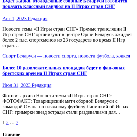
Будет жарко. Молодежные сборные Беларуси готовятся
показать классный гандбол на II Играх стран СНГ
Авг 1, 2023
Редакция
Новости темы «II Игры стран СНГ» Прямые трансляции II
Игр стран СНГ организуют в центре Орши Беларусь ожидает
более 2 тыс. спортсменов из 23 государств во время II Игр
стран…
Спорт Беларуси — новости спорта, новости футбола, хоккея
Более 10 развлекательных площадок будет в фан-зонах
брестских арен на II Играх стран СНГ
Июл 31, 2023
Редакция
Фото из архива Новости темы «II Игры стран СНГ»
ФОТОФАКТ: Товарищеский матч сборной Беларуси с
командой Омана по пляжному футболу Лапицкий об Играх
СНГ: гримерки звезд эстрады стали раздевалками для…
Пагинация
1
2
…
7
записей
Главное