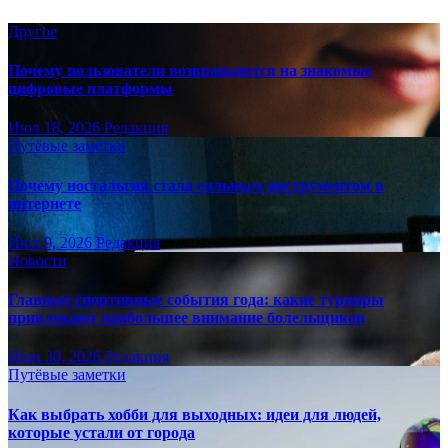
Другое
Почему пользователи возвращаются на знакомые
цифровые платформы
Июл 18, 2026
Редакция
Путёвые заметки
Почему ностальгия стала сильным инструментом в
интернете
Июл 9, 2026
Редакция
Новости
Главные спортивные события года: какие турниры
привлекают наибольшее внимание болельщиков
Июн 30, 2026
Редакция
Путёвые заметки
Как выбрать хобби для выходных: идеи для людей,
которые устали от города