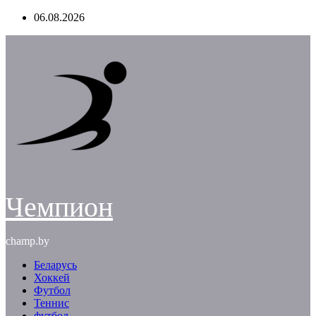
Перейти
06.08.2026
к
содержимому
Чемпион
champ.by
Беларусь
Хоккей
Футбол
Теннис
футбол