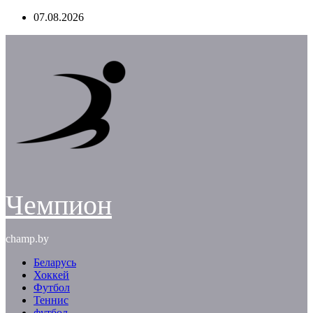
Перейти
07.08.2026
к
содержимому
Чемпион
champ.by
Беларусь
Хоккей
Футбол
Теннис
футбол