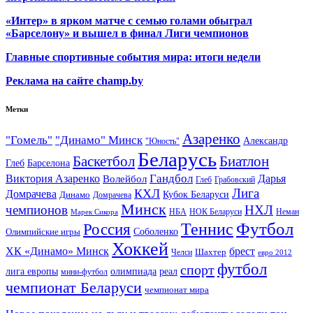
«Интер» в ярком матче с семью голами обыграл
«Барселону» и вышел в финал Лиги чемпионов
Главные спортивные события мира: итоги недели
Реклама на сайте champ.by
Метки
Азаренко
"Гомель"
"Динамо" Минск
Александр
"Юность"
Беларусь
Баскетбол
Биатлон
Глеб
Барселона
Гандбол
Виктория Азаренко
Волейбол
Дарья
Глеб
Грабовский
Лига
КХЛ
Домрачева
Кубок Беларуси
Динамо
Домрачева
Минск
чемпионов
НХЛ
НБА
Марек Сикора
НОК Беларуси
Неман
Футбол
Теннис
Россия
Олимпийские игры
Соболенко
Хоккей
ХК «Динамо» Минск
брест
Шахтер
Челси
евро 2012
футбол
спорт
олимпиада
лига европы
реал
мини-футбол
чемпионат Беларуси
чемпионат мира