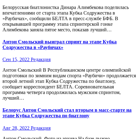
Белорусская биатлонистка Динара Алимбекова поделилась
впечатлениями от старта этапа Кубка Содружества в
«Раубичах», сообщили БЕЛТА в пресс-службе БФБ. В
открывавшей программу этапа спринтерской гонке
Алимбекова заняла пятое место, показав лучший…
Антон Смольский выиграл спринт на этапе Кубка
Содружества в «Раубичах»
Сен 15, 2022
Редакция
Антон Смольский В Республиканском центре олимпийской
подготовки по зимним видам спорта «Раубичи» продолжается
второй летний этап Кубка Содружества по биатлону,
сообщает корреспондент БЕЛТА. Соревновательная
программа четверга продолжилась мужским спринтом,
лучший…
Белорус Антон Смольский стал вторым в масс-старте на
этапе Кубка Содружества по биатлону
Авг 28, 2022
Редакция
Антон Смольский. Фото из архива На базе лыжно-