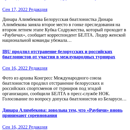
Сен 17, 2022
Редакция
Динара Алимбекова Белорусская биатлонистка Динара
Алимбекова заняла второе место в гонке преследования на
втором летнем этапе Кубка Содружества, который проходит в
«Раубичах», сообщает корреспондент БЕЛТА. Лидер женской
национальной команды убежала…
IBU продлил отстранение белорусcких и российских
биатлонистов от участия в международных турнирах
Сен 16, 2022
Редакция
Фото из архива Конгресс Международного союза
биатлонистов продлил отстранение белорусcких и
российских спортсменов от турниров под эгидой
организации, сообщили БЕЛТА в пресс-службе НОК.
Голосование по вопросу допуска биатлонистов из Беларуси…
Динара Алимбекова: довольна тем, что «Раубичи» вновь
принимают соревнования
Сен 16, 2022
Редакция