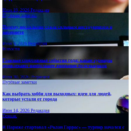
Июл 18, 2026
Редакция
Путёвые заметки
Почему ностальгия стала сильным инструментом в
интернете
Июл 9, 2026
Редакция
Новости
Главные спортивные события года: какие турниры
привлекают наибольшее внимание болельщиков
Июн 30, 2026
Редакция
Путёвые заметки
Как выбрать хобби для выходных: идеи для людей,
которые устали от города
Июн 14, 2026
Редакция
Теннис
В Париже стартовал «Ролан Гаррос» — турнир начался с