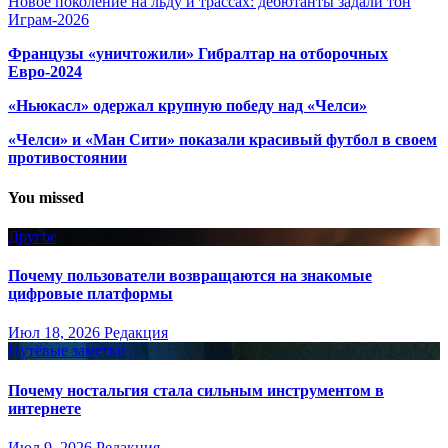
Новое поколение на льду и трассах: дебютанты задали тон
Играм-2026
Французы «уничтожили» Гибралтар на отборочных
Евро-2024
«Ньюкасл» одержал крупную победу над «Челси»
«Челси» и «Ман Сити» показали красивый футбол в своем
противостоянии
You missed
Другое
Почему пользователи возвращаются на знакомые
цифровые платформы
Июл 18, 2026
Редакция
Путёвые заметки
Почему ностальгия стала сильным инструментом в
интернете
Июл 9, 2026
Редакция