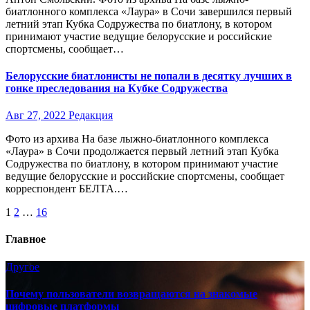
биатлонного комплекса «Лаура» в Сочи завершился первый
летний этап Кубка Содружества по биатлону, в котором
принимают участие ведущие белорусские и российские
спортсмены, сообщает…
Белорусские биатлонисты не попали в десятку лучших в
гонке преследования на Кубке Содружества
Авг 27, 2022
Редакция
Фото из архива На базе лыжно-биатлонного комплекса
«Лаура» в Сочи продолжается первый летний этап Кубка
Содружества по биатлону, в котором принимают участие
ведущие белорусские и российские спортсмены, сообщает
корреспондент БЕЛТА.…
Пагинация
1
2
…
16
записей
Главное
Другое
Почему пользователи возвращаются на знакомые
цифровые платформы