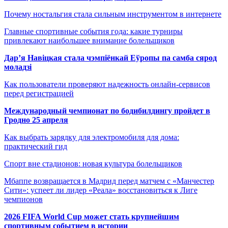
Почему ностальгия стала сильным инструментом в интернете
Главные спортивные события года: какие турниры
привлекают наибольшее внимание болельщиков
Дар’я Навіцкая стала чэмпіёнкай Еўропы па самба сярод
моладзі
Как пользователи проверяют надежность онлайн-сервисов
перед регистрацией
Международный чемпионат по бодибилдингу пройдет в
Гродно 25 апреля
Как выбрать зарядку для электромобиля для дома:
практический гид
Спорт вне стадионов: новая культура болельщиков
Мбаппе возвращается в Мадрид перед матчем с «Манчестер
Сити»: успеет ли лидер «Реала» восстановиться к Лиге
чемпионов
2026 FIFA World Cup может стать крупнейшим
спортивным событием в истории