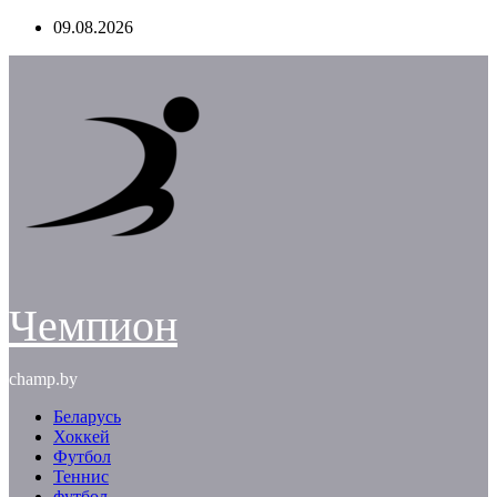
Перейти
09.08.2026
к
содержимому
Чемпион
champ.by
Беларусь
Хоккей
Футбол
Теннис
футбол