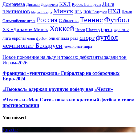
Лига
КХЛ
Домрачева
Кубок Беларуси
Динамо
Домрачева
Минск
чемпионов
НХЛ
НБА
Марек Сикора
НОК Беларуси
Неман
Футбол
Теннис
Россия
Олимпийские игры
Соболенко
Хоккей
ХК «Динамо» Минск
брест
Шахтер
Челси
евро 2012
футбол
спорт
олимпиада
лига европы
реал
мини-футбол
чемпионат Беларуси
чемпионат мира
Новое поколение на льду и трассах: дебютанты задали тон
Играм-2026
Французы «уничтожили» Гибралтар на отборочных
Евро-2024
«Ньюкасл» одержал крупную победу над «Челси»
«Челси» и «Ман Сити» показали красивый футбол в своем
противостоянии
You missed
Другое