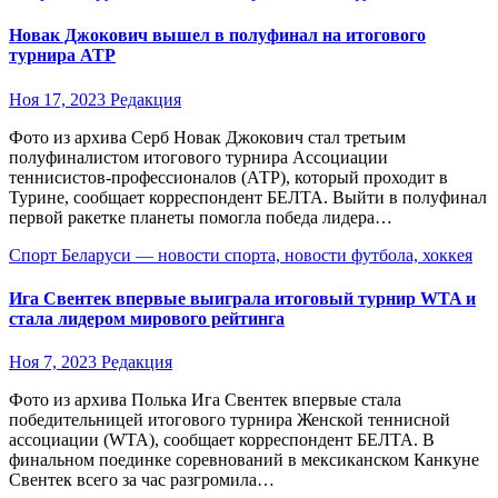
Новак Джокович вышел в полуфинал на итогового
турнира АТР
Ноя 17, 2023
Редакция
Фото из архива Серб Новак Джокович стал третьим
полуфиналистом итогового турнира Ассоциации
теннисистов-профессионалов (АТР), который проходит в
Турине, сообщает корреспондент БЕЛТА. Выйти в полуфинал
первой ракетке планеты помогла победа лидера…
Спорт Беларуси — новости спорта, новости футбола, хоккея
Ига Свентек впервые выиграла итоговый турнир WTA и
стала лидером мирового рейтинга
Ноя 7, 2023
Редакция
Фото из архива Полька Ига Свентек впервые стала
победительницей итогового турнира Женской теннисной
ассоциации (WTA), сообщает корреспондент БЕЛТА. В
финальном поединке соревнований в мексиканском Канкуне
Свентек всего за час разгромила…