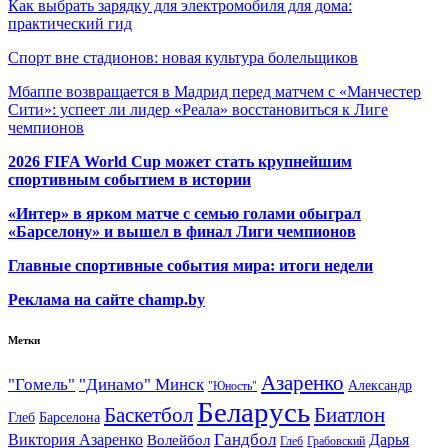
Как выбрать зарядку для электромобиля для дома:
практический гид
Спорт вне стадионов: новая культура болельщиков
Мбаппе возвращается в Мадрид перед матчем с «Манчестер
Сити»: успеет ли лидер «Реала» восстановиться к Лиге
чемпионов
2026 FIFA World Cup может стать крупнейшим
спортивным событием в истории
«Интер» в ярком матче с семью голами обыграл
«Барселону» и вышел в финал Лиги чемпионов
Главные спортивные события мира: итоги недели
Реклама на сайте champ.by
Метки
Азаренко
"Гомель"
"Динамо" Минск
Александр
"Юность"
Беларусь
Баскетбол
Биатлон
Глеб
Барселона
Гандбол
Виктория Азаренко
Волейбол
Дарья
Глеб
Грабовский