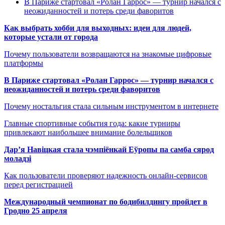
В Париже стартовал «Ролан Гаррос» — турнир начался с
неожиданностей и потерь среди фаворитов
Как выбрать хобби для выходных: идеи для людей,
которые устали от города
Почему пользователи возвращаются на знакомые цифровые
платформы
В Париже стартовал «Ролан Гаррос» — турнир начался с
неожиданностей и потерь среди фаворитов
Почему ностальгия стала сильным инструментом в интернете
Главные спортивные события года: какие турниры
привлекают наибольшее внимание болельщиков
Дар’я Навіцкая стала чэмпіёнкай Еўропы па самба сярод
моладзі
Как пользователи проверяют надежность онлайн-сервисов
перед регистрацией
Международный чемпионат по бодибилдингу пройдет в
Гродно 25 апреля