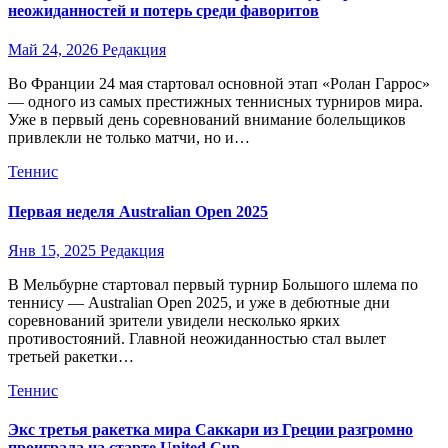
неожиданностей и потерь среди фаворитов
Май 24, 2026
Редакция
Во Франции 24 мая стартовал основной этап «Ролан Гаррос»
— одного из самых престижных теннисных турниров мира.
Уже в первый день соревнований внимание болельщиков
привлекли не только матчи, но и…
Теннис
Первая неделя Australian Open 2025
Янв 15, 2025
Редакция
В Мельбурне стартовал первый турнир Большого шлема по
теннису — Australian Open 2025, и уже в дебютные дни
соревнований зрители увидели несколько ярких
противостояний. Главной неожиданностью стал вылет
третьей ракетки…
Теннис
Экс третья ракетка мира Саккари из Греции разгромно
проиграла на старте United Cup