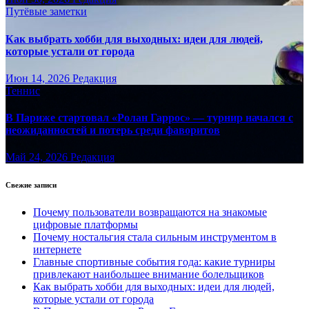
Путёвые заметки
Как выбрать хобби для выходных: идеи для людей,
которые устали от города
Июн 14, 2026
Редакция
Теннис
В Париже стартовал «Ролан Гаррос» — турнир начался с
неожиданностей и потерь среди фаворитов
Май 24, 2026
Редакция
Свежие записи
Почему пользователи возвращаются на знакомые
цифровые платформы
Почему ностальгия стала сильным инструментом в
интернете
Главные спортивные события года: какие турниры
привлекают наибольшее внимание болельщиков
Как выбрать хобби для выходных: идеи для людей,
которые устали от города