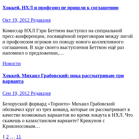
Хоккей. НХЛ и профсоюз не пришли к соглашению
Окт 19, 2012
Редакция
Комиссар НХЛ Гэри Беттмэн выступил на специальной
пресс-конференции, посвящённой переговорам между лигой
и профсоюзом игроков по поводу нового коллективного
соглашения. В ходе своего выступления Беттмэн ещё раз
напомнил о предложении,…
Новости
Хоккей. Михаил Грабовский: пока рассматриваю три
варианта
Сен 19, 2012
Редакция
Белоруский форвард «Торонто» Михаил Грабовский
обозначил круг из трех команд, которые он рассматривает в
качестве возможных вариантов во время локаута в НХЛ. Что
скажешь о казахстанском варианте? Крикунов с
Кривоносовым…
Пагинация
1
2
…
11