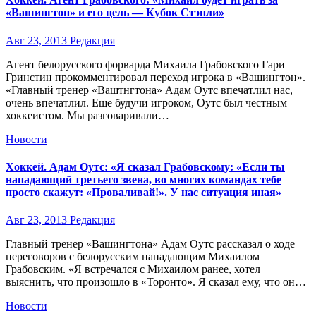
«Вашингтон» и его цель — Кубок Стэнли»
Авг 23, 2013
Редакция
Агент белорусского форварда Михаила Грабовского Гари
Гринстин прокомментировал переход игрока в «Вашингтон».
«Главный тренер «Ваштнгтона» Адам Оутс впечатлил нас,
очень впечатлил. Еще будучи игроком, Оутс был честным
хоккеистом. Мы разговаривали…
Новости
Хоккей. Адам Оутс: «Я сказал Грабовскому: «Если ты
нападающий третьего звена, во многих командах тебе
просто скажут: «Проваливай!». У нас ситуация иная»
Авг 23, 2013
Редакция
Главный тренер «Вашингтона» Адам Оутс рассказал о ходе
переговоров с белорусским нападающим Михаилом
Грабовским. «Я встречался с Михаилом ранее, хотел
выяснить, что произошло в «Торонто». Я сказал ему, что он…
Новости