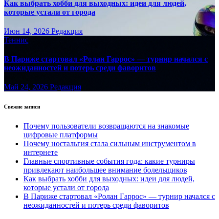
Как выбрать хобби для выходных: идеи для людей,
которые устали от города
Июн 14, 2026
Редакция
Теннис
В Париже стартовал «Ролан Гаррос» — турнир начался с
неожиданностей и потерь среди фаворитов
Май 24, 2026
Редакция
Свежие записи
Почему пользователи возвращаются на знакомые
цифровые платформы
Почему ностальгия стала сильным инструментом в
интернете
Главные спортивные события года: какие турниры
привлекают наибольшее внимание болельщиков
Как выбрать хобби для выходных: идеи для людей,
которые устали от города
В Париже стартовал «Ролан Гаррос» — турнир начался с
неожиданностей и потерь среди фаворитов