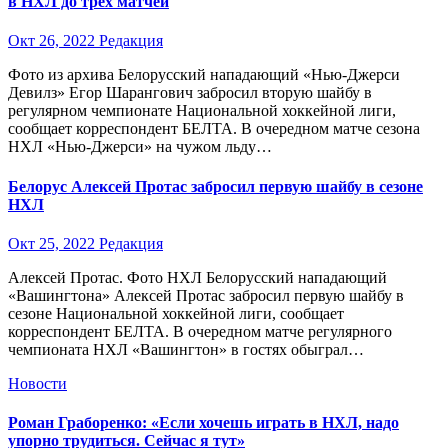
в НХЛ до трех матчей
Окт 26, 2022
Редакция
Фото из архива Белорусский нападающий «Нью-Джерси
Девилз» Егор Шарангович забросил вторую шайбу в
регулярном чемпионате Национальной хоккейной лиги,
сообщает корреспондент БЕЛТА. В очередном матче сезона
НХЛ «Нью-Джерси» на чужом льду…
Белорус Алексей Протас забросил первую шайбу в сезоне
НХЛ
Окт 25, 2022
Редакция
Алексей Протас. Фото НХЛ Белорусский нападающий
«Вашингтона» Алексей Протас забросил первую шайбу в
сезоне Национальной хоккейной лиги, сообщает
корреспондент БЕЛТА. В очередном матче регулярного
чемпионата НХЛ «Вашингтон» в гостях обыграл…
Новости
Роман Граборенко: «Если хочешь играть в НХЛ, надо
упорно трудиться. Сейчас я тут»