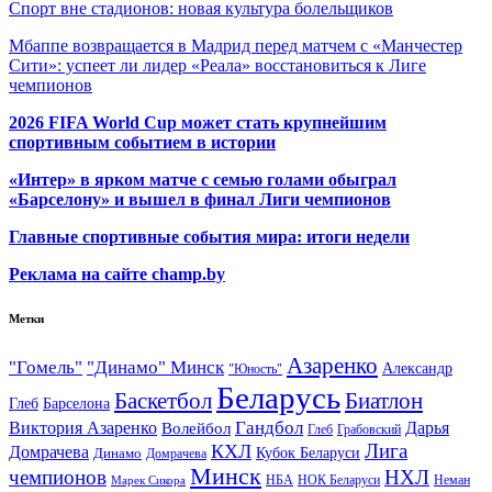
Спорт вне стадионов: новая культура болельщиков
Мбаппе возвращается в Мадрид перед матчем с «Манчестер
Сити»: успеет ли лидер «Реала» восстановиться к Лиге
чемпионов
2026 FIFA World Cup может стать крупнейшим
спортивным событием в истории
«Интер» в ярком матче с семью голами обыграл
«Барселону» и вышел в финал Лиги чемпионов
Главные спортивные события мира: итоги недели
Реклама на сайте champ.by
Метки
Азаренко
"Гомель"
"Динамо" Минск
Александр
"Юность"
Беларусь
Баскетбол
Биатлон
Глеб
Барселона
Гандбол
Виктория Азаренко
Волейбол
Дарья
Глеб
Грабовский
Лига
КХЛ
Домрачева
Кубок Беларуси
Динамо
Домрачева
Минск
чемпионов
НХЛ
НБА
Марек Сикора
НОК Беларуси
Неман