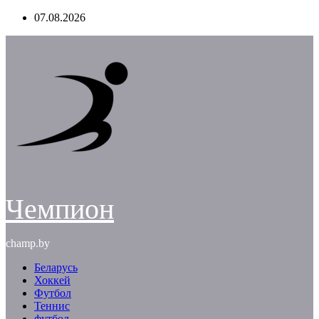
Перейти
07.08.2026
к
содержимому
Чемпион
champ.by
Беларусь
Хоккей
Футбол
Теннис
футбол