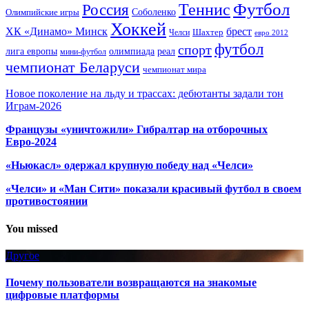
Футбол
Теннис
Россия
Олимпийские игры
Соболенко
Хоккей
ХК «Динамо» Минск
брест
Шахтер
Челси
евро 2012
футбол
спорт
олимпиада
лига европы
реал
мини-футбол
чемпионат Беларуси
чемпионат мира
Новое поколение на льду и трассах: дебютанты задали тон
Играм-2026
Французы «уничтожили» Гибралтар на отборочных
Евро-2024
«Ньюкасл» одержал крупную победу над «Челси»
«Челси» и «Ман Сити» показали красивый футбол в своем
противостоянии
You missed
Другое
Почему пользователи возвращаются на знакомые
цифровые платформы