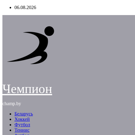
Перейти
06.08.2026
к
содержимому
Чемпион
champ.by
Беларусь
Хоккей
Футбол
Теннис