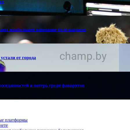
те
кают наибольшее внимание болельщиков
устали от города
ожиданностей и потерь среди фаворитов
вые платформы
нете