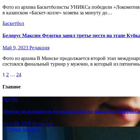
Фото из архива Баскетболисты УНИКСа победили «Локомотив-К
в казанском «Баскет-холле» хозяева за минуту до…
Баскетбол
Белорус Максим Федотко занял третье место на этапе Кубк
Май 9, 2023
Редакция
Фото из архива В Минске продолжается второй этап междуна
состоялся финальный турнир у мужчин, в который из пятнич
Пагинация
1
2
…
24
записей
Главное
Другое
Почему пользователи возвращаются на знакомые цифровы
Июл 18, 2026
Редакция
Путёвые заметки