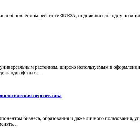
е в обновлённом рейтинге ФИФА, поднявшись на одну позицию и
 и универсальным растением, широко используемым в оформлении
среди ландшафтных…
экологическая перспектива
мпонентом бизнеса, образования и даже личного пользования, у
аменять…