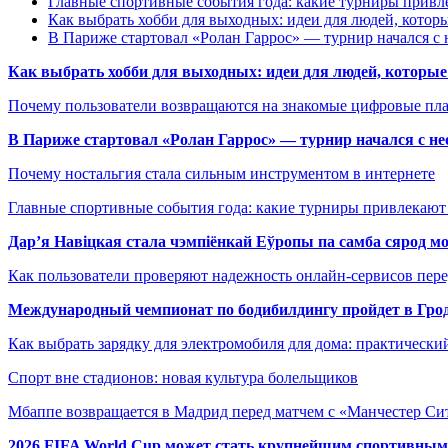
Главные спортивные события года: какие турниры прив
Как выбрать хобби для выходных: идеи для людей, которы
В Париже стартовал «Ролан Гаррос» — турнир начался с 
Как выбрать хобби для выходных: идеи для людей, которые 
Почему пользователи возвращаются на знакомые цифровые пл
В Париже стартовал «Ролан Гаррос» — турнир начался с не
Почему ностальгия стала сильным инструментом в интернете
Главные спортивные события года: какие турниры привлекаю
Дар’я Навіцкая стала чэмпіёнкай Еўропы па самба сярод мо
Как пользователи проверяют надежность онлайн-сервисов пере
Международный чемпионат по бодибилдингу пройдет в Грод
Как выбрать зарядку для электромобиля для дома: практически
Спорт вне стадионов: новая культура болельщиков
Мбаппе возвращается в Мадрид перед матчем с «Манчестер Сит
2026 FIFA World Cup может стать крупнейшим спортивным