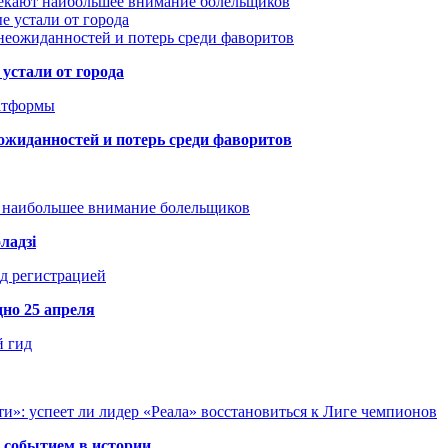
лекают наибольшее внимание болельщиков
е устали от города
неожиданностей и потерь среди фаворитов
устали от города
атформы
ожиданностей и потерь среди фаворитов
т наибольшее внимание болельщиков
ладзі
д регистрацией
но 25 апреля
й гид
и»: успеет ли лидер «Реала» восстановиться к Лиге чемпионов
 событием в истории