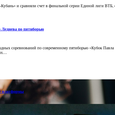
убань» и сравняли счет в финальной серии Единой лиги ВТБ, 
а Леднева по пятиборью
родных соревнований по современному пятиборью «Кубок Павла
ных…
е платформы