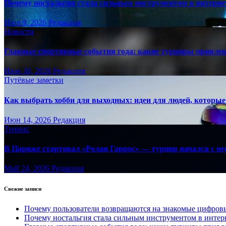
Почему ностальгия стала сильным инструментом в интерне
Июл 9, 2026
Редакция
Новости
Главные спортивные события года: какие турниры привле
Июн 30, 2026
Редакция
Путёвые заметки
Как выбрать хобби для выходных: идеи для людей, которые 
Июн 14, 2026
Редакция
Теннис
В Париже стартовал «Ролан Гаррос» — турнир начался с не
Май 24, 2026
Редакция
Свежие записи
Почему пользователи возвращаются на знакомые цифро
Почему ностальгия стала сильным инструментом в интер