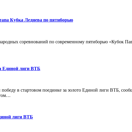
тапа Кубка Леднева по пятиборью
ународных соревнований по современному пятиборью «Кубок Па
а Единой лиги ВТБ
победу в стартовом поединке за золото Единой лиги ВТБ, сооб
етом…
диной лиги ВТБ