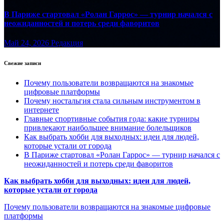
В Париже стартовал «Ролан Гаррос» — турнир начался с
неожиданностей и потерь среди фаворитов
Май 24, 2026
Редакция
Свежие записи
Почему пользователи возвращаются на знакомые
цифровые платформы
Почему ностальгия стала сильным инструментом в
интернете
Главные спортивные события года: какие турниры
привлекают наибольшее внимание болельщиков
Как выбрать хобби для выходных: идеи для людей,
которые устали от города
В Париже стартовал «Ролан Гаррос» — турнир начался с
неожиданностей и потерь среди фаворитов
Как выбрать хобби для выходных: идеи для людей,
которые устали от города
Почему пользователи возвращаются на знакомые цифровые
платформы