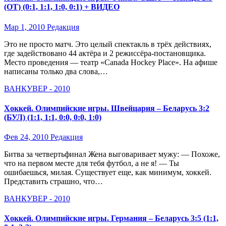
(ОТ) (0:1, 1:1, 1:0, 0:1) + ВИДЕО
Мар 1, 2010
Редакция
Это не просто матч. Это целый спектакль в трёх действиях,
где задействовано 44 актёра и 2 режиссёра-постановщика.
Место проведения — театр «Canada Hockey Place». На афише
написаны только два слова,…
ВАНКУВЕР - 2010
Хоккей. Олимпийские игры. Швейцария – Беларусь 3:2
(БУЛ) (1:1, 1:1, 0:0, 0:0, 1:0)
Фев 24, 2010
Редакция
Битва за четвертьфинал Жена выговаривает мужу: — Похоже,
что на первом месте для тебя футбол, а не я! — Ты
ошибаешься, милая. Существует еще, как минимум, хоккей.
Представить страшно, что…
ВАНКУВЕР - 2010
Хоккей. Олимпийские игры. Германия – Беларусь 3:5 (1:1,