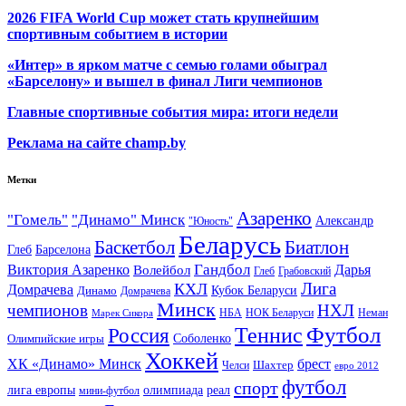
2026 FIFA World Cup может стать крупнейшим
спортивным событием в истории
«Интер» в ярком матче с семью голами обыграл
«Барселону» и вышел в финал Лиги чемпионов
Главные спортивные события мира: итоги недели
Реклама на сайте champ.by
Метки
Азаренко
"Гомель"
"Динамо" Минск
Александр
"Юность"
Беларусь
Баскетбол
Биатлон
Глеб
Барселона
Гандбол
Виктория Азаренко
Волейбол
Дарья
Глеб
Грабовский
Лига
КХЛ
Домрачева
Кубок Беларуси
Динамо
Домрачева
Минск
чемпионов
НХЛ
НБА
Марек Сикора
НОК Беларуси
Неман
Футбол
Теннис
Россия
Олимпийские игры
Соболенко
Хоккей
ХК «Динамо» Минск
брест
Шахтер
Челси
евро 2012
футбол
спорт
олимпиада
лига европы
реал
мини-футбол