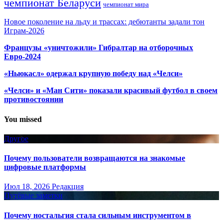
чемпионат Беларуси
чемпионат мира
Новое поколение на льду и трассах: дебютанты задали тон
Играм-2026
Французы «уничтожили» Гибралтар на отборочных
Евро-2024
«Ньюкасл» одержал крупную победу над «Челси»
«Челси» и «Ман Сити» показали красивый футбол в своем
противостоянии
You missed
Другое
Почему пользователи возвращаются на знакомые
цифровые платформы
Июл 18, 2026
Редакция
Путёвые заметки
Почему ностальгия стала сильным инструментом в