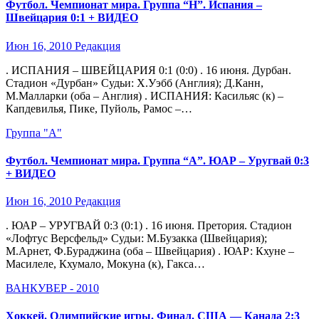
Футбол. Чемпионат мира. Группа “H”. Испания –
Швейцария 0:1 + ВИДЕО
Июн 16, 2010
Редакция
. ИСПАНИЯ – ШВЕЙЦАРИЯ 0:1 (0:0) . 16 июня. Дурбан.
Стадион «Дурбан» Судьи: Х.Уэбб (Англия); Д.Канн,
М.Малларки (оба – Англия) . ИСПАНИЯ: Касильяс (к) –
Капдевилья, Пике, Пуйоль, Рамос –…
Группа "A"
Футбол. Чемпионат мира. Группа “A”. ЮАР – Уругвай 0:3
+ ВИДЕО
Июн 16, 2010
Редакция
. ЮАР – УРУГВАЙ 0:3 (0:1) . 16 июня. Претория. Стадион
«Лофтус Версфельд» Судьи: М.Бузакка (Швейцария);
М.Арнет, Ф.Бураджина (оба – Швейцария) . ЮАР: Кхуне –
Масилеле, Кхумало, Мокуна (к), Гакса…
ВАНКУВЕР - 2010
Хоккей. Олимпийские игры. Финал. США — Канада 2:3