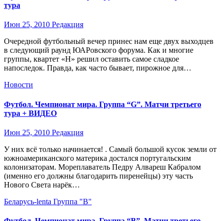
тура
Июн 25, 2010
Редакция
Очередной футбольный вечер принес нам еще двух выходцев
в следующий раунд ЮАРовского форума. Как и многие
группы, квартет «Н» решил оставить самое сладкое
напоследок. Правда, как часто бывает, пирожное для…
Новости
Футбол. Чемпионат мира. Группа “G”. Матчи третьего
тура + ВИДЕО
Июн 25, 2010
Редакция
У них всё только начинается! . Самый большой кусок земли от
южноамериканского материка достался португальским
колонизаторам. Мореплаватель Педру Алвареш Кабралом
(именно его должны благодарить пиренейцы) эту часть
Нового Света нарёк…
Беларусь-lenta
Группа "B"
Футбол. Чемпионат мира. Группа “B”. Матчи третьего