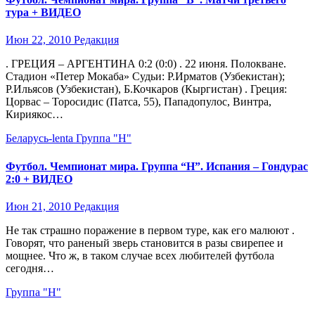
тура + ВИДЕО
Июн 22, 2010
Редакция
. ГРЕЦИЯ – АРГЕНТИНА 0:2 (0:0) . 22 июня. Полокване.
Стадион «Петер Мокаба» Судьи: Р.Ирматов (Узбекистан);
Р.Ильясов (Узбекистан), Б.Кочкаров (Кыргистан) . Греция:
Цорвас – Торосидис (Патса, 55), Пападопулос, Винтра,
Кириякос…
Беларусь-lenta
Группа "Н"
Футбол. Чемпионат мира. Группа “H”. Испания – Гондурас
2:0 + ВИДЕО
Июн 21, 2010
Редакция
Не так страшно поражение в первом туре, как его малюют .
Говорят, что раненый зверь становится в разы свирепее и
мощнее. Что ж, в таком случае всех любителей футбола
сегодня…
Группа "Н"