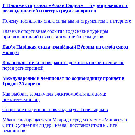
В Париже стартовал «Ролан Гаррос» — турнир начался с
неожиданностей и потерь среди фаворитов
Почему ностальгия стала сильным инструментом в интернете
Главные спортивные события года: какие турниры
привлекают наибольшее внимание болельщиков
Дар’я Навіцкая стала чэмпіёнкай Еўропы па самба сярод
моладзі
Как пользователи проверяют надежность онлайн-сервисов
перед регистрацией
Международный чемпионат по бодибилдингу пройдет в
Гродно 25 апреля
Как выбрать зарядку для электромобиля для дома:
практический гид
Спорт вне стадионов: новая культура болельщиков
Мбаппе возвращается в Мадрид перед матчем с «Манчестер
Сити»: успеет ли лидер «Реала» восстановиться к Лиге
чемпионов