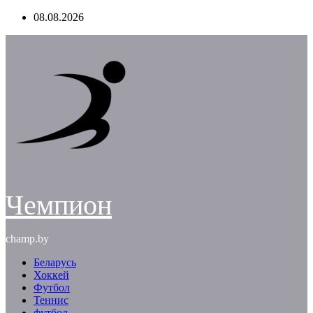
Перейти
08.08.2026
к
содержимому
Чемпион
champ.by
Беларусь
Хоккей
Футбол
Теннис
футбол