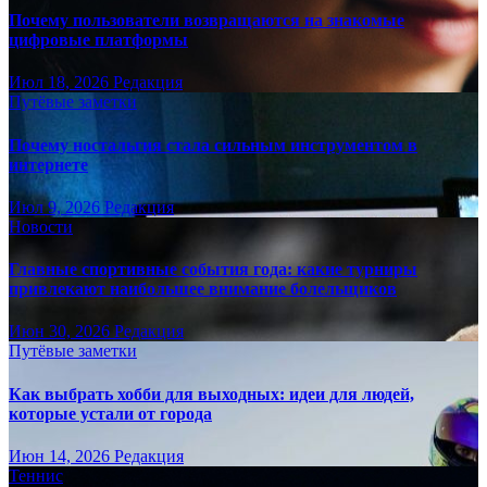
Почему пользователи возвращаются на знакомые
цифровые платформы
Июл 18, 2026
Редакция
Путёвые заметки
Почему ностальгия стала сильным инструментом в
интернете
Июл 9, 2026
Редакция
Новости
Главные спортивные события года: какие турниры
привлекают наибольшее внимание болельщиков
Июн 30, 2026
Редакция
Путёвые заметки
Как выбрать хобби для выходных: идеи для людей,
которые устали от города
Июн 14, 2026
Редакция
Теннис