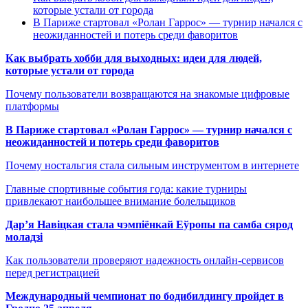
которые устали от города
В Париже стартовал «Ролан Гаррос» — турнир начался с
неожиданностей и потерь среди фаворитов
Как выбрать хобби для выходных: идеи для людей,
которые устали от города
Почему пользователи возвращаются на знакомые цифровые
платформы
В Париже стартовал «Ролан Гаррос» — турнир начался с
неожиданностей и потерь среди фаворитов
Почему ностальгия стала сильным инструментом в интернете
Главные спортивные события года: какие турниры
привлекают наибольшее внимание болельщиков
Дар’я Навіцкая стала чэмпіёнкай Еўропы па самба сярод
моладзі
Как пользователи проверяют надежность онлайн-сервисов
перед регистрацией
Международный чемпионат по бодибилдингу пройдет в