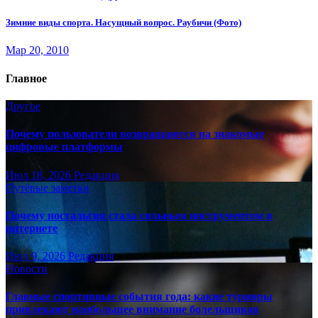
Зимние виды спорта. Насущный вопрос. Раубичи (Фото)
Мар 20, 2010
Главное
Другое
Почему пользователи возвращаются на знакомые
цифровые платформы
Июл 18, 2026
Редакция
Путёвые заметки
Почему ностальгия стала сильным инструментом в
интернете
Июл 9, 2026
Редакция
Новости
Главные спортивные события года: какие турниры
привлекают наибольшее внимание болельщиков