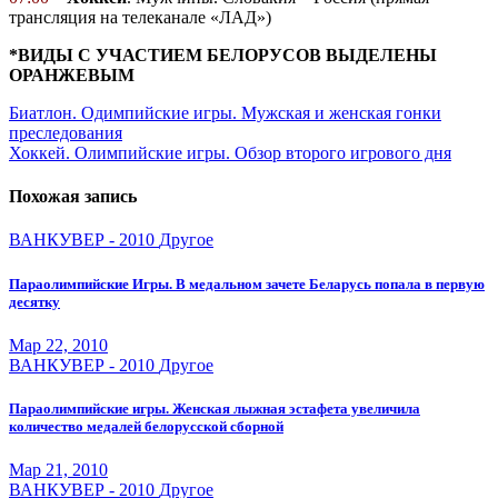
трансляция на телеканале «ЛАД»)
*ВИДЫ С УЧАСТИЕМ БЕЛОРУСОВ ВЫДЕЛЕНЫ
ОРАНЖЕВЫМ
Навигация
Биатлон. Одимпийские игры. Мужская и женская гонки
преследования
по
Хоккей. Олимпийские игры. Обзор второго игрового дня
записям
Похожая запись
ВАНКУВЕР - 2010
Другое
Параолимпийские Игры. В медальном зачете Беларусь попала в первую
десятку
Мар 22, 2010
ВАНКУВЕР - 2010
Другое
Параолимпийские игры. Женская лыжная эстафета увеличила
количество медалей белорусской сборной
Мар 21, 2010
ВАНКУВЕР - 2010
Другое