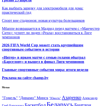
Гродно 25 апреля
Как выбрать зарядку для электромобиля для дома:
практический гид
Спорт вне стадионов: новая культура болельщиков
Мбаппе возвращается в Мадрид перед матчем с «Манчестер
Сити»: успеет ли лидер «Реала» восстановиться к Лиге
чемпионов
2026 FIFA World Cup может стать крупнейшим
спортивным событием в истории
«Интер» в ярком матче с семью голами обыграл
«Барселону» и вышел в финал Лиги чемпионов
Главные спортивные события мира: итоги недели
Реклама на сайте champ.by
Метки
Азаренко
"Гомель"
"Динамо" Минск
Александр
"Юность"
Беларусь
Баскетбол
Биатлон
Глеб
Барселона