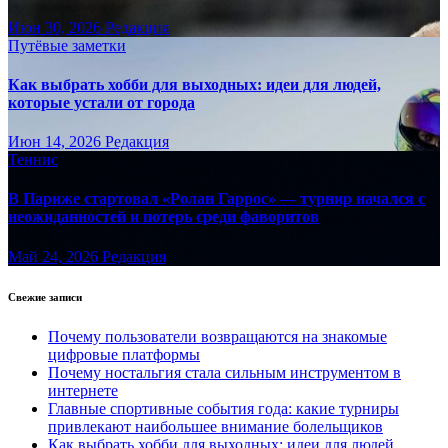
Июн 30, 2026
Редакция
Путёвые заметки
Как выбрать хобби для выходных: идеи для людей,
которые устали от города
Июн 14, 2026
Редакция
Теннис
В Париже стартовал «Ролан Гаррос» — турнир начался с
неожиданностей и потерь среди фаворитов
Май 24, 2026
Редакция
Свежие записи
Почему пользователи возвращаются на знакомые
цифровые платформы
Почему ностальгия стала сильным инструментом в
интернете
Главные спортивные события года: какие турниры
привлекают наибольшее внимание болельщиков
Как выбрать хобби для выходных: идеи для людей,