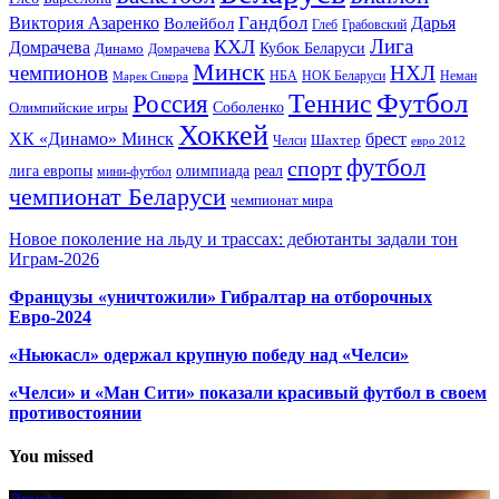
Гандбол
Виктория Азаренко
Волейбол
Дарья
Глеб
Грабовский
Лига
КХЛ
Домрачева
Кубок Беларуси
Динамо
Домрачева
Минск
чемпионов
НХЛ
НБА
Марек Сикора
НОК Беларуси
Неман
Футбол
Теннис
Россия
Олимпийские игры
Соболенко
Хоккей
ХК «Динамо» Минск
брест
Шахтер
Челси
евро 2012
футбол
спорт
олимпиада
лига европы
реал
мини-футбол
чемпионат Беларуси
чемпионат мира
Новое поколение на льду и трассах: дебютанты задали тон
Играм-2026
Французы «уничтожили» Гибралтар на отборочных
Евро-2024
«Ньюкасл» одержал крупную победу над «Челси»
«Челси» и «Ман Сити» показали красивый футбол в своем
противостоянии
You missed