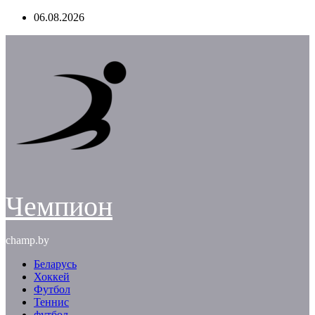
Перейти
06.08.2026
к
содержимому
Чемпион
champ.by
Беларусь
Хоккей
Футбол
Теннис
футбол