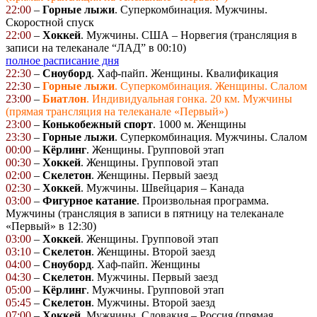
22:00
–
Горные
лыжи
. Суперкомбинация. Мужчины.
Скоростной спуск
22:00
–
Хоккей
. Мужчины. США – Норвегия (трансляция в
записи на телеканале “ЛАД” в 00:10)
полное расписание дня
22:30
–
Сноуборд
. Хаф-пайп. Женщины. Квалификация
22:30
–
Горные
лыжи
. Суперкомбинация. Женщины. Слалом
23:00
–
Биатлон
. Индивидуальная гонка. 20 км. Мужчины
(прямая трансляция на телеканале «Первый»)
23:00
–
Конькобежный
спорт
. 1000 м. Женщины
23:30
–
Горные
лыжи
. Суперкомбинация. Мужчины. Слалом
00:00
–
Кёрлинг
. Женщины. Групповой этап
00:30
–
Хоккей
. Женщины. Групповой этап
02:00
–
Скелетон
. Женщины. Первый заезд
02:30
–
Хоккей
. Мужчины. Швейцария – Канада
03:00
–
Фигурное
катание
. Произвольная программа.
Мужчины (трансляция в записи в пятницу на телеканале
«Первый» в 12:30)
03:00
–
Хоккей
. Женщины. Групповой этап
03:10
–
Скелетон
. Женщины. Второй заезд
04:00
–
Сноуборд
. Хаф-пайп. Женщины
04:30
–
Скелетон
. Мужчины. Первый заезд
05:00
–
Кёрлинг
. Мужчины. Групповой этап
05:45
–
Скелетон
. Мужчины. Второй заезд
07:00
–
Хоккей
. Мужчины. Словакия – Россия (прямая