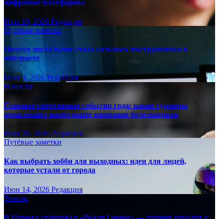
цифровые платформы
Июл 18, 2026
Редакция
Путёвые заметки
Почему ностальгия стала сильным инструментом в
интернете
Июл 9, 2026
Редакция
Новости
Главные спортивные события года: какие турниры
привлекают наибольшее внимание болельщиков
Июн 30, 2026
Редакция
Путёвые заметки
Как выбрать хобби для выходных: идеи для людей,
которые устали от города
Июн 14, 2026
Редакция
Теннис
В Париже стартовал «Ролан Гаррос» — турнир начался с