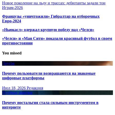
Новое поколение на льду и трассах: дебютанты задали тон
Играм-2026
Французы «уничтожили» Гибралтар на отборочных
Евро-2024
«Ньюкасл» одержал крупную победу над «Челси»
«Челси» и «Ман Сити» показали красивый футбол в своем
противостоянии
You missed
Другое
Почему пользователи возвращаются на знакомые
цифровые платформы
Июл 18, 2026
Редакция
Путёвые заметки
Почему ностальгия стала сильным инструментом в
интернете