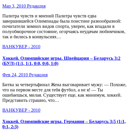
Мар 3, 2010
Редакция
Палитра чувств и мнений Палитра чувств едва
завершившейся Олимпиады была поистине разнообразной:
почитатели зимних видов спорта, уверен, как впадали в
полуобморочное состояние, огорчаясь неудачам любимчиков,
так и бились в конвульсиях…
ВАНКУВЕР - 2010
Хоккей. Олимпийские игры. Швейцария – Беларусь 3:2
(БУЛ) (1:1, 1:1, 0:0, 0:0, 1:0)
Фев 24, 2010
Редакция
Битва за четвертьфинал Жена выговаривает мужу: — Похоже,
что на первом месте для тебя футбол, а не я! — Ты
ошибаешься, милая. Существует еще, как минимум, хоккей.
Представить страшно, что…
ВАНКУВЕР - 2010
Хоккей. Олимпийские игры. Германия – Беларусь 3:5 (1:1,
0:1, 2:3)