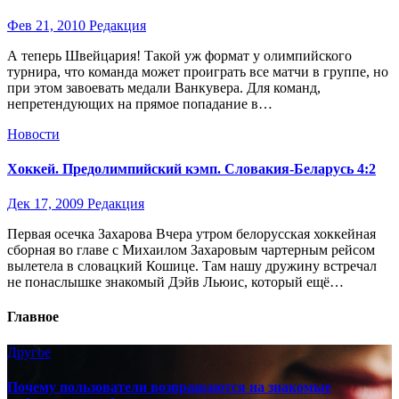
Фев 21, 2010
Редакция
А теперь Швейцария! Такой уж формат у олимпийского
турнира, что команда может проиграть все матчи в группе, но
при этом завоевать медали Ванкувера. Для команд,
непретендующих на прямое попадание в…
Новости
Хоккей. Предолимпийский кэмп. Словакия-Беларусь 4:2
Дек 17, 2009
Редакция
Первая осечка Захарова Вчера утром белорусская хоккейная
сборная во главе с Михаилом Захаровым чартерным рейсом
вылетела в словацкий Кошице. Там нашу дружину встречал
не понаслышке знакомый Дэйв Льюис, который ещё…
Главное
Другое
Почему пользователи возвращаются на знакомые