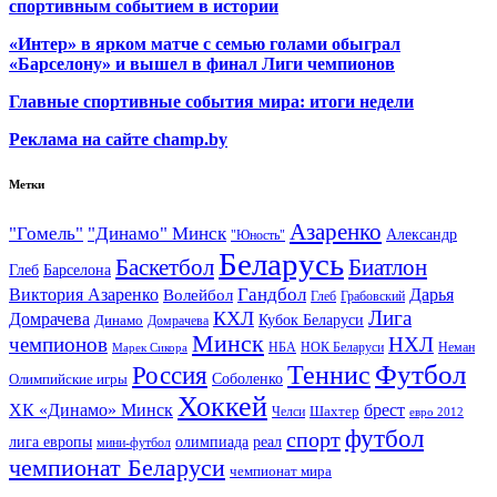
спортивным событием в истории
«Интер» в ярком матче с семью голами обыграл
«Барселону» и вышел в финал Лиги чемпионов
Главные спортивные события мира: итоги недели
Реклама на сайте champ.by
Метки
Азаренко
"Гомель"
"Динамо" Минск
Александр
"Юность"
Беларусь
Баскетбол
Биатлон
Глеб
Барселона
Гандбол
Виктория Азаренко
Волейбол
Дарья
Глеб
Грабовский
Лига
КХЛ
Домрачева
Кубок Беларуси
Динамо
Домрачева
Минск
чемпионов
НХЛ
НБА
Марек Сикора
НОК Беларуси
Неман
Футбол
Теннис
Россия
Олимпийские игры
Соболенко
Хоккей
ХК «Динамо» Минск
брест
Шахтер
Челси
евро 2012
футбол
спорт
олимпиада
лига европы
реал
мини-футбол
чемпионат Беларуси
чемпионат мира