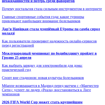
неожиданностей и потерь среди фаворитов
Почему ностальгия стала сильным инструментом в интернете
Главные спортивные события года: какие турниры
привлекают наибольшее внимание болельщиков
Дар’я Навіцкая стала чэмпіёнкай Еўропы па самба сярод
моладзі
Как пользователи проверяют надежность онлайн-сервисов
перед регистрацией
Международный чемпионат по бодибилдингу пройдет в
Гродно 25 апреля
Как выбрать зарядку для электромобиля для дома:
практический гид
Спорт вне стадионов: новая культура болельщиков
Мбаппе возвращается в Мадрид перед матчем с «Манчестер
Сити»: успеет ли лидер «Реала» восстановиться к Лиге
чемпионов
2026 FIFA World Cup может стать крупнейшим