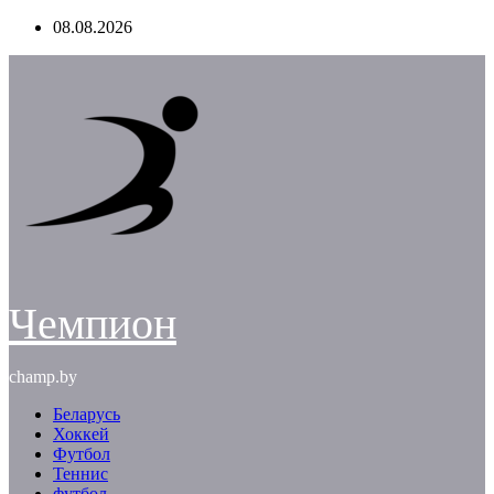
Перейти
08.08.2026
к
содержимому
Чемпион
champ.by
Беларусь
Хоккей
Футбол
Теннис
футбол