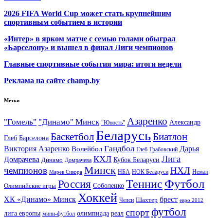
2026 FIFA World Cup может стать крупнейшим
спортивным событием в истории
«Интер» в ярком матче с семью голами обыграл
«Барселону» и вышел в финал Лиги чемпионов
Главные спортивные события мира: итоги недели
Реклама на сайте champ.by
Метки
Азаренко
"Гомель"
"Динамо" Минск
Александр
"Юность"
Беларусь
Баскетбол
Биатлон
Глеб
Барселона
Гандбол
Виктория Азаренко
Волейбол
Дарья
Глеб
Грабовский
Лига
КХЛ
Домрачева
Кубок Беларуси
Динамо
Домрачева
Минск
чемпионов
НХЛ
НБА
Марек Сикора
НОК Беларуси
Неман
Футбол
Теннис
Россия
Олимпийские игры
Соболенко
Хоккей
ХК «Динамо» Минск
брест
Шахтер
Челси
евро 2012
футбол
спорт
олимпиада
лига европы
реал
мини-футбол