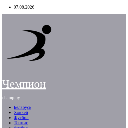
Перейти
07.08.2026
к
содержимому
Чемпион
champ.by
Беларусь
Хоккей
Футбол
Теннис
футбол