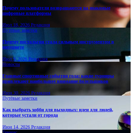
Почему пользователи возвращаются на знакомые
цифровые платформы
Июл 18, 2026
Редакция
Путёвые заметки
Почему ностальгия стала сильным инструментом в
интернете
Июл 9, 2026
Редакция
Новости
Главные спортивные события года: какие турниры
привлекают наибольшее внимание болельщиков
Июн 30, 2026
Редакция
Путёвые заметки
Как выбрать хобби для выходных: идеи для людей,
которые устали от города
Июн 14, 2026
Редакция
Теннис