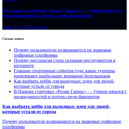
В Париже стартовал «Ролан Гаррос» — турнир начался с
неожиданностей и потерь среди фаворитов
Май 24, 2026
Редакция
Свежие записи
Почему пользователи возвращаются на знакомые
цифровые платформы
Почему ностальгия стала сильным инструментом в
интернете
Главные спортивные события года: какие турниры
привлекают наибольшее внимание болельщиков
Как выбрать хобби для выходных: идеи для людей,
которые устали от города
В Париже стартовал «Ролан Гаррос» — турнир начался с
неожиданностей и потерь среди фаворитов
Как выбрать хобби для выходных: идеи для людей,
которые устали от города
Почему пользователи возвращаются на знакомые цифровые
платформы