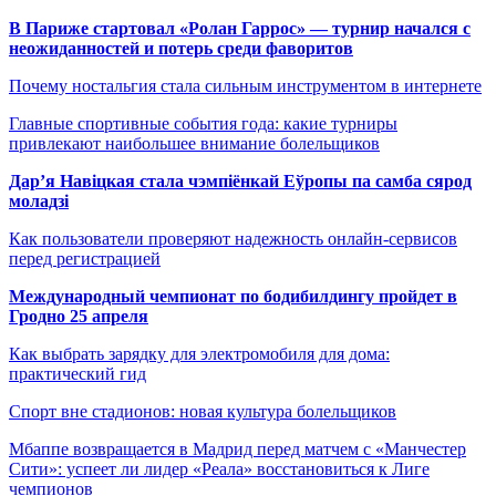
В Париже стартовал «Ролан Гаррос» — турнир начался с
неожиданностей и потерь среди фаворитов
Почему ностальгия стала сильным инструментом в интернете
Главные спортивные события года: какие турниры
привлекают наибольшее внимание болельщиков
Дар’я Навіцкая стала чэмпіёнкай Еўропы па самба сярод
моладзі
Как пользователи проверяют надежность онлайн-сервисов
перед регистрацией
Международный чемпионат по бодибилдингу пройдет в
Гродно 25 апреля
Как выбрать зарядку для электромобиля для дома:
практический гид
Спорт вне стадионов: новая культура болельщиков
Мбаппе возвращается в Мадрид перед матчем с «Манчестер
Сити»: успеет ли лидер «Реала» восстановиться к Лиге
чемпионов