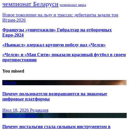
чемпионат Беларуси
чемпионат мира
Новое поколение на льду и трассах: дебютанты задали тон
Играм-2026
Французы «уничтожили» Гибралтар на отборочных
Евро-2024
«Ньюкасл» одержал крупную победу над «Челси»
«Челси» и «Ман Сити» показали красивый футбол в своем
противостоянии
You missed
Другое
Почему пользователи возвращаются на знакомые
цифровые платформы
Июл 18, 2026
Редакция
Путёвые заметки
Почему ностальгия стала сильным инструментом в