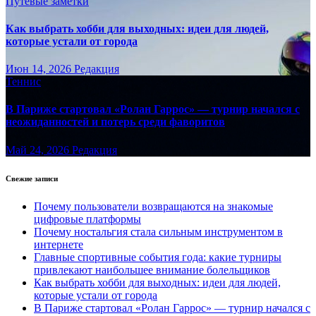
Путёвые заметки
Как выбрать хобби для выходных: идеи для людей,
которые устали от города
Июн 14, 2026
Редакция
Теннис
В Париже стартовал «Ролан Гаррос» — турнир начался с
неожиданностей и потерь среди фаворитов
Май 24, 2026
Редакция
Свежие записи
Почему пользователи возвращаются на знакомые
цифровые платформы
Почему ностальгия стала сильным инструментом в
интернете
Главные спортивные события года: какие турниры
привлекают наибольшее внимание болельщиков
Как выбрать хобби для выходных: идеи для людей,
которые устали от города
В Париже стартовал «Ролан Гаррос» — турнир начался с