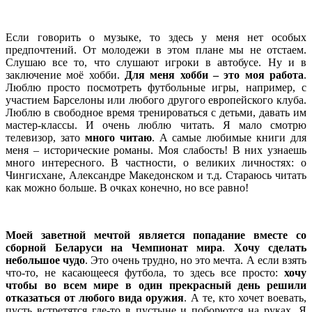
.
Если говорить о музыке, то здесь у меня нет особых
предпочтений. От молодежи в этом плане мы не отстаем.
Слушаю все то, что слушают игроки в автобусе. Ну и в
заключение моё хобби.
Для меня хобби – это моя работа
.
Люблю просто посмотреть футбольные игры, например, с
участием Барселоны или любого другого европейского клуба.
Люблю в свободное время тренироваться с детьми, давать им
мастер-классы. И очень люблю читать. Я мало смотрю
телевизор, зато
много читаю
. А самые любимые книги для
меня – исторические романы. Моя слабость! В них узнаешь
много интересного. В частности, о великих личностях: о
Чингисхане, Александре Македонском и т.д. Стараюсь читать
как можно больше. В очках конечно, но все равно!
.
Моей заветной мечтой является попадание вместе со
сборной Беларуси на Чемпионат мира
.
Хочу сделать
небольшое чудо
. Это очень трудно, но это мечта. А если взять
что-то, не касающееся футбола, то здесь все просто:
хочу
чтобы во всем мире в один прекрасный день решили
отказаться от любого вида оружия
. А те, кто хочет воевать,
пусть встретятся где-то в пустыне и поборются на руках. Я