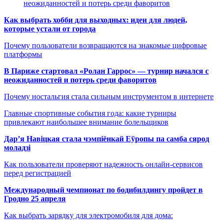
неожиданностей и потерь среди фаворитов
Как выбрать хобби для выходных: идеи для людей,
которые устали от города
Почему пользователи возвращаются на знакомые цифровые
платформы
В Париже стартовал «Ролан Гаррос» — турнир начался с
неожиданностей и потерь среди фаворитов
Почему ностальгия стала сильным инструментом в интернете
Главные спортивные события года: какие турниры
привлекают наибольшее внимание болельщиков
Дар’я Навіцкая стала чэмпіёнкай Еўропы па самба сярод
моладзі
Как пользователи проверяют надежность онлайн-сервисов
перед регистрацией
Международный чемпионат по бодибилдингу пройдет в
Гродно 25 апреля
Как выбрать зарядку для электромобиля для дома: