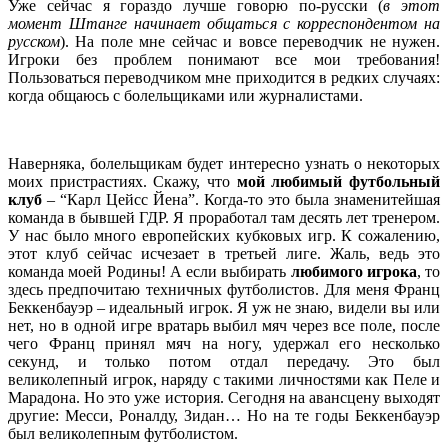
Уже сейчас я гораздо лучше говорю по-русски (
в этот
момент Штанге начинает общаться с корреспондентом на
русском
). На поле мне сейчас и вовсе переводчик не нужен.
Игроки без проблем понимают все мои требования!
Пользоваться переводчиком мне приходится в редких случаях:
когда общаюсь с болельщиками или журналистами.
.
Наверняка, болельщикам будет интересно узнать о некоторых
моих пристрастиях. Скажу, что
мой любимый футбольный
клуб
– “Карл Цейсс Йена”. Когда-то это была знаменитейшая
команда в бывшей ГДР. Я проработал там десять лет тренером.
У нас было много европейских кубковых игр. К сожалению,
этот клуб сейчас исчезает в третьей лиге. Жаль, ведь это
команда моей Родины! А если выбирать
любимого игрока
, то
здесь предпочитаю техничных футболистов. Для меня Франц
Беккенбауэр – идеальный игрок. Я уж не знаю, видели вы или
нет, но в одной игре вратарь выбил мяч через все поле, после
чего Франц принял мяч на ногу, удержал его несколько
секунд, и только потом отдал передачу. Это был
великолепный игрок, наряду с такими личностями как Пеле и
Марадона. Но это уже история. Сегодня на авансцену выходят
другие: Месси, Роналду, Зидан… Но на те годы Беккенбауэр
был великолепным футболистом.