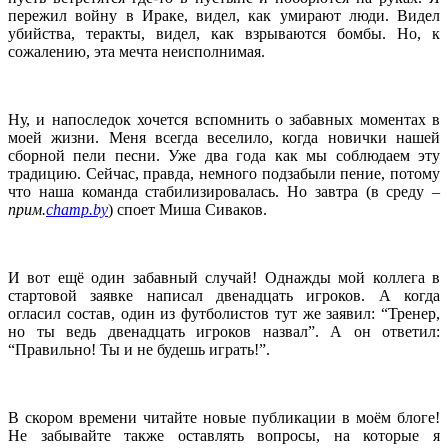
пережил войну в Ираке, видел, как умирают люди. Видел
убийства, теракты, видел, как взрываются бомбы. Но, к
сожалению, эта мечта неисполнимая.
.
Ну, и напоследок хочется вспомнить о забавных моментах в
моей жизни. Меня всегда веселило, когда новички нашей
сборной пели песни. Уже два года как мы соблюдаем эту
традицию. Сейчас, правда, немного подзабыли пение, потому
что наша команда стабилизировалась. Но завтра (в среду –
прим.
champ.by
) споет Миша Сиваков.
.
И вот ещё один забавный случай! Однажды мой коллега в
стартовой заявке написал двенадцать игроков. А когда
огласил состав, один из футболистов тут же заявил: “Тренер,
но ты ведь двенадцать игроков назвал”. А он ответил:
“Правильно! Ты и не будешь играть!”.
.
В скором времени читайте новые публикации в моём блоге!
Не забывайте также оставлять вопросы, на которые я