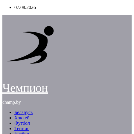
Перейти
07.08.2026
к
содержимому
Чемпион
champ.by
Беларусь
Хоккей
Футбол
Теннис
футбол