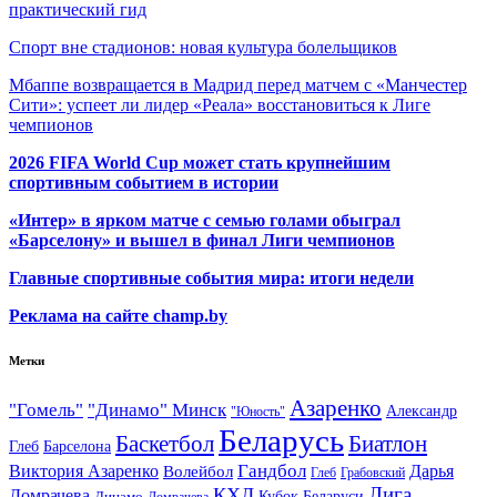
практический гид
Спорт вне стадионов: новая культура болельщиков
Мбаппе возвращается в Мадрид перед матчем с «Манчестер
Сити»: успеет ли лидер «Реала» восстановиться к Лиге
чемпионов
2026 FIFA World Cup может стать крупнейшим
спортивным событием в истории
«Интер» в ярком матче с семью голами обыграл
«Барселону» и вышел в финал Лиги чемпионов
Главные спортивные события мира: итоги недели
Реклама на сайте champ.by
Метки
Азаренко
"Гомель"
"Динамо" Минск
Александр
"Юность"
Беларусь
Баскетбол
Биатлон
Глеб
Барселона
Гандбол
Виктория Азаренко
Волейбол
Дарья
Глеб
Грабовский
Лига
КХЛ
Домрачева
Кубок Беларуси
Динамо
Домрачева