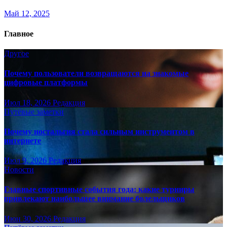
Май 12, 2025
Главное
Другое
Почему пользователи возвращаются на знакомые
цифровые платформы
Июл 18, 2026
Редакция
Путёвые заметки
Почему ностальгия стала сильным инструментом в
интернете
Июл 9, 2026
Редакция
Новости
Главные спортивные события года: какие турниры
привлекают наибольшее внимание болельщиков
Июн 30, 2026
Редакция