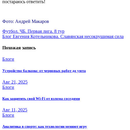
постараюсь ответить!
.
Фото: Андрей Макаров
Навигация
Футбол. ЧБ. Первая лига. 8 тур
Блог Евгения Котельникова. Славянская несокрушимая сила
по
записям
Похожая запись
Блоги
Устройство балкона: от черновых работ до уюта
Авг 21, 2025
Блоги
Как защитить свой Wi-Fi от взлома соседями
Авг 11, 2025
Блоги
Аналитика в спорте: как технологии меняют игру