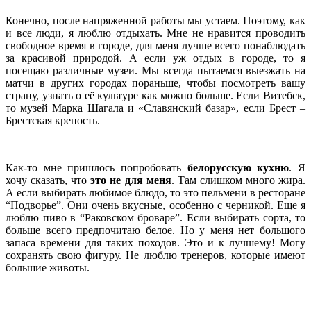
Конечно, после напряженной работы мы устаем. Поэтому, как
и все люди, я люблю отдыхать. Мне не нравится проводить
свободное время в городе, для меня лучше всего понаблюдать
за красивой природой. А если уж отдых в городе, то я
посещаю различные музеи. Мы всегда пытаемся выезжать на
матчи в других городах пораньше, чтобы посмотреть вашу
страну, узнать о её культуре как можно больше. Если Витебск,
то музей Марка Шагала и «Славянский базар», если Брест –
Брестская крепость.
.
Как-то мне пришлось попробовать
белорусскую кухню
. Я
хочу сказать, что
это не для меня
. Там слишком много жира.
А если выбирать любимое блюдо, то это пельмени в ресторане
“Подворье”. Они очень вкусные, особенно с черникой. Еще я
люблю пиво в “Раковском броваре”. Если выбирать сорта, то
больше всего предпочитаю белое. Но у меня нет большого
запаса времени для таких походов. Это и к лучшему! Могу
сохранять свою фигуру. Не люблю тренеров, которые имеют
большие животы.
.