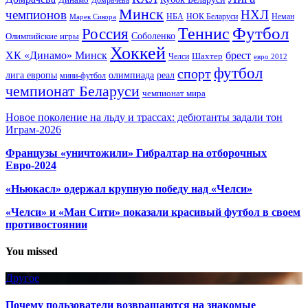
Минск
чемпионов
НХЛ
НБА
Марек Сикора
НОК Беларуси
Неман
Футбол
Теннис
Россия
Олимпийские игры
Соболенко
Хоккей
ХК «Динамо» Минск
брест
Шахтер
Челси
евро 2012
футбол
спорт
олимпиада
лига европы
реал
мини-футбол
чемпионат Беларуси
чемпионат мира
Новое поколение на льду и трассах: дебютанты задали тон
Играм-2026
Французы «уничтожили» Гибралтар на отборочных
Евро-2024
«Ньюкасл» одержал крупную победу над «Челси»
«Челси» и «Ман Сити» показали красивый футбол в своем
противостоянии
You missed
Другое
Почему пользователи возвращаются на знакомые