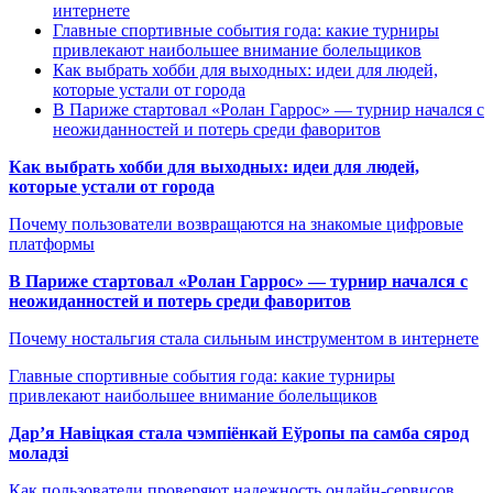
интернете
Главные спортивные события года: какие турниры
привлекают наибольшее внимание болельщиков
Как выбрать хобби для выходных: идеи для людей,
которые устали от города
В Париже стартовал «Ролан Гаррос» — турнир начался с
неожиданностей и потерь среди фаворитов
Как выбрать хобби для выходных: идеи для людей,
которые устали от города
Почему пользователи возвращаются на знакомые цифровые
платформы
В Париже стартовал «Ролан Гаррос» — турнир начался с
неожиданностей и потерь среди фаворитов
Почему ностальгия стала сильным инструментом в интернете
Главные спортивные события года: какие турниры
привлекают наибольшее внимание болельщиков
Дар’я Навіцкая стала чэмпіёнкай Еўропы па самба сярод
моладзі
Как пользователи проверяют надежность онлайн-сервисов