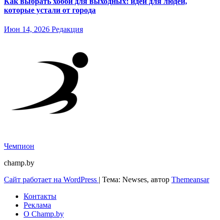
Как выбрать хобби для выходных: идеи для людей,
которые устали от города
Июн 14, 2026
Редакция
Чемпион
champ.by
Сайт работает на WordPress
|
Тема: Newses, автор
Themeansar
Контакты
Реклама
О Champ.by