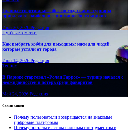
Главные спортивные события года: какие турниры
привлекают наибольшее внимание болельщиков
Июн 30, 2026
Редакция
Путёвые заметки
Как выбрать хобби для выходных: идеи для людей,
которые устали от города
Июн 14, 2026
Редакция
Теннис
В Париже стартовал «Ролан Гаррос» — турнир начался с
неожиданностей и потерь среди фаворитов
Май 24, 2026
Редакция
Свежие записи
Почему пользователи возвращаются на знакомые
цифровые платформы
Почему ностальгия стала сильным инструментом в