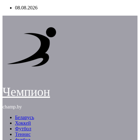
Перейти
08.08.2026
к
содержимому
Чемпион
champ.by
Беларусь
Хоккей
Футбол
Теннис
футбол