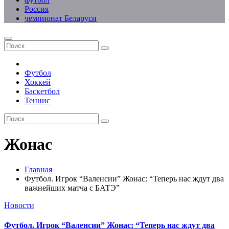
Россия
чемпионат Беларуси
Футбол
Хоккей
Баскетбол
Теннис
Жонас
Главная
Футбол. Игрок “Валенсии” Жонас: “Теперь нас ждут два
важнейших матча с БАТЭ”
Новости
Футбол. Игрок “Валенсии” Жонас: “Теперь нас ждут два