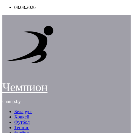
Перейти
08.08.2026
к
содержимому
Чемпион
champ.by
Беларусь
Хоккей
Футбол
Теннис
футбол