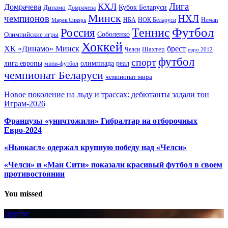
Лига
КХЛ
Домрачева
Кубок Беларуси
Динамо
Домрачева
Минск
чемпионов
НХЛ
НБА
Марек Сикора
НОК Беларуси
Неман
Футбол
Теннис
Россия
Олимпийские игры
Соболенко
Хоккей
ХК «Динамо» Минск
брест
Шахтер
Челси
евро 2012
футбол
спорт
олимпиада
лига европы
реал
мини-футбол
чемпионат Беларуси
чемпионат мира
Новое поколение на льду и трассах: дебютанты задали тон
Играм-2026
Французы «уничтожили» Гибралтар на отборочных
Евро-2024
«Ньюкасл» одержал крупную победу над «Челси»
«Челси» и «Ман Сити» показали красивый футбол в своем
противостоянии
You missed
Другое