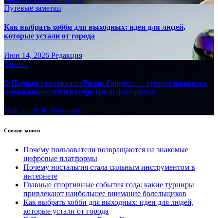
Путёвые заметки
Как выбрать хобби для выходных: идеи для людей,
которые устали от города
Июн 14, 2026
Редакция
Теннис
В Париже стартовал «Ролан Гаррос» — турнир начался с
неожиданностей и потерь среди фаворитов
Май 24, 2026
Редакция
Свежие записи
Почему пользователи возвращаются на знакомые
цифровые платформы
Почему ностальгия стала сильным инструментом в
интернете
Главные спортивные события года: какие турниры
привлекают наибольшее внимание болельщиков
Как выбрать хобби для выходных: идеи для людей,
которые устали от города