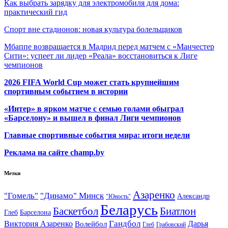
Как выбрать зарядку для электромобиля для дома:
практический гид
Спорт вне стадионов: новая культура болельщиков
Мбаппе возвращается в Мадрид перед матчем с «Манчестер
Сити»: успеет ли лидер «Реала» восстановиться к Лиге
чемпионов
2026 FIFA World Cup может стать крупнейшим
спортивным событием в истории
«Интер» в ярком матче с семью голами обыграл
«Барселону» и вышел в финал Лиги чемпионов
Главные спортивные события мира: итоги недели
Реклама на сайте champ.by
Метки
Азаренко
"Гомель"
"Динамо" Минск
Александр
"Юность"
Беларусь
Баскетбол
Биатлон
Глеб
Барселона
Гандбол
Виктория Азаренко
Волейбол
Дарья
Глеб
Грабовский