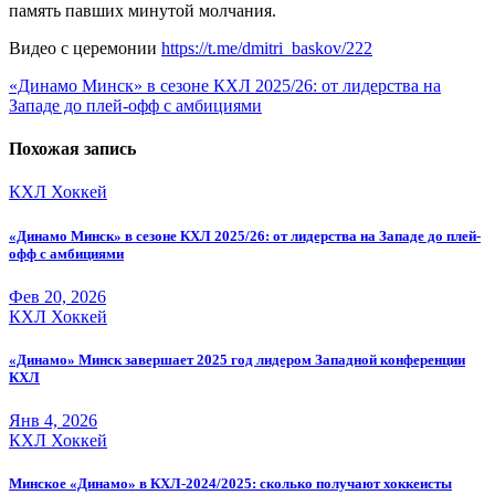
память павших минутой молчания.
Видео с церемонии
https://t.me/dmitri_baskov/222
Навигация
«Динамо Минск» в сезоне КХЛ 2025/26: от лидерства на
Западе до плей-офф с амбициями
по
записям
Похожая запись
КХЛ
Хоккей
«Динамо Минск» в сезоне КХЛ 2025/26: от лидерства на Западе до плей-
офф с амбициями
Фев 20, 2026
КХЛ
Хоккей
«Динамо» Минск завершает 2025 год лидером Западной конференции
КХЛ
Янв 4, 2026
КХЛ
Хоккей
Минское «Динамо» в КХЛ-2024/2025: сколько получают хоккеисты