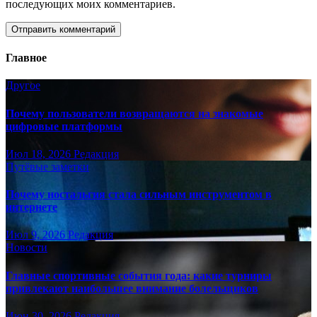
последующих моих комментариев.
Главное
Другое
Почему пользователи возвращаются на знакомые
цифровые платформы
Июл 18, 2026
Редакция
Путёвые заметки
Почему ностальгия стала сильным инструментом в
интернете
Июл 9, 2026
Редакция
Новости
Главные спортивные события года: какие турниры
привлекают наибольшее внимание болельщиков
Июн 30, 2026
Редакция