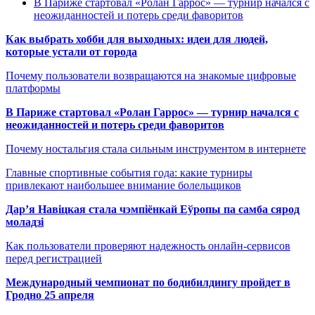
В Париже стартовал «Ролан Гаррос» — турнир начался с
неожиданностей и потерь среди фаворитов
Как выбрать хобби для выходных: идеи для людей,
которые устали от города
Почему пользователи возвращаются на знакомые цифровые
платформы
В Париже стартовал «Ролан Гаррос» — турнир начался с
неожиданностей и потерь среди фаворитов
Почему ностальгия стала сильным инструментом в интернете
Главные спортивные события года: какие турниры
привлекают наибольшее внимание болельщиков
Дар’я Навіцкая стала чэмпіёнкай Еўропы па самба сярод
моладзі
Как пользователи проверяют надежность онлайн-сервисов
перед регистрацией
Международный чемпионат по бодибилдингу пройдет в
Гродно 25 апреля