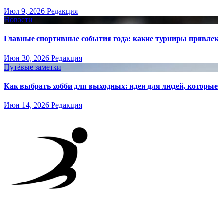
Июл 9, 2026
Редакция
Новости
Главные спортивные события года: какие турниры привле
Июн 30, 2026
Редакция
Путёвые заметки
Как выбрать хобби для выходных: идеи для людей, которые 
Июн 14, 2026
Редакция