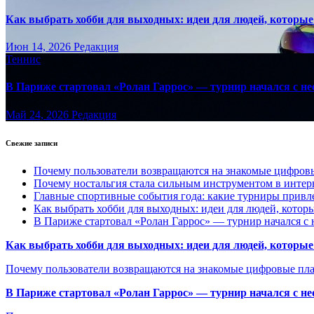
Как выбрать хобби для выходных: идеи для людей, которые 
Июн 14, 2026
Редакция
Теннис
В Париже стартовал «Ролан Гаррос» — турнир начался с не
Май 24, 2026
Редакция
Свежие записи
Почему пользователи возвращаются на знакомые цифро
Почему ностальгия стала сильным инструментом в интер
Главные спортивные события года: какие турниры прив
Как выбрать хобби для выходных: идеи для людей, которы
В Париже стартовал «Ролан Гаррос» — турнир начался с 
Как выбрать хобби для выходных: идеи для людей, которые 
Почему пользователи возвращаются на знакомые цифровые пл
В Париже стартовал «Ролан Гаррос» — турнир начался с не