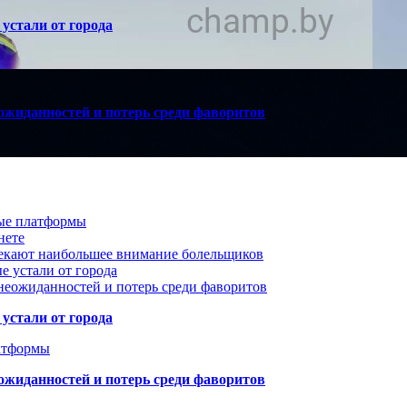
устали от города
ожиданностей и потерь среди фаворитов
вые платформы
нете
лекают наибольшее внимание болельщиков
е устали от города
неожиданностей и потерь среди фаворитов
устали от города
атформы
ожиданностей и потерь среди фаворитов