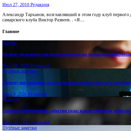
Июл 27, 2010
Редакция
Александр Тарханов, возглавлявший в этом году клуб первого 
самарского клуба Виктор Развеев. . «Я…
Главное
Другое
Почему пользователи возвращаются на знакомые цифровы
Июл 18, 2026
Редакция
Путёвые заметки
Почему ностальгия стала сильным инструментом в интерне
Июл 9, 2026
Редакция
Новости
Главные спортивные события года: какие турниры привле
Июн 30, 2026
Редакция
Путёвые заметки