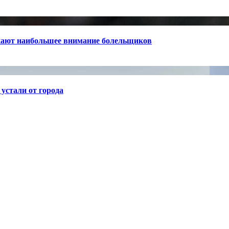
кают наибольшее внимание болельщиков
устали от города