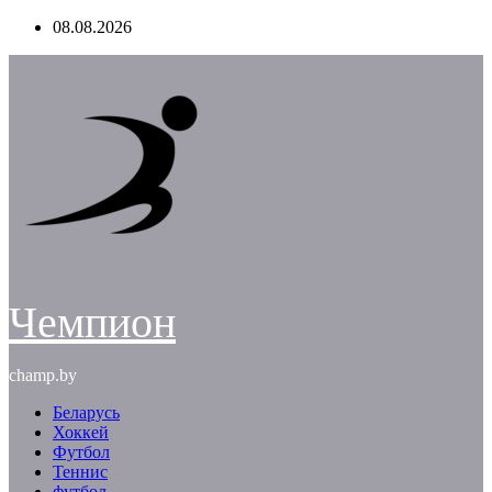
Перейти
08.08.2026
к
содержимому
Чемпион
champ.by
Беларусь
Хоккей
Футбол
Теннис
футбол