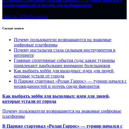
неожиданностей и потерь среди фаворитов
Май 24, 2026
Редакция
Свежие записи
Почему пользователи возвращаются на знакомые
цифровые платформы
Почему ностальгия стала сильным инструментом в
интернете
Главные спортивные события года: какие турниры
привлекают наибольшее внимание болельщиков
Как выбрать хобби для выходных: идеи для людей,
которые устали от города
В Париже стартовал «Ролан Гаррос» — турнир начался с
неожиданностей и потерь среди фаворитов
Как выбрать хобби для выходных: идеи для людей,
которые устали от города
Почему пользователи возвращаются на знакомые цифровые
платформы
В Париже стартовал «Ролан Гаррос» — турнир начался с