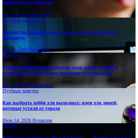
цифровые платформы
Июл 18, 2026
Редакция
Путёвые заметки
Почему ностальгия стала сильным инструментом в
интернете
Июл 9, 2026
Редакция
Новости
Главные спортивные события года: какие турниры
привлекают наибольшее внимание болельщиков
Июн 30, 2026
Редакция
Путёвые заметки
Как выбрать хобби для выходных: идеи для людей,
которые устали от города
Июн 14, 2026
Редакция
Теннис
В Париже стартовал «Ролан Гаррос» — турнир начался с