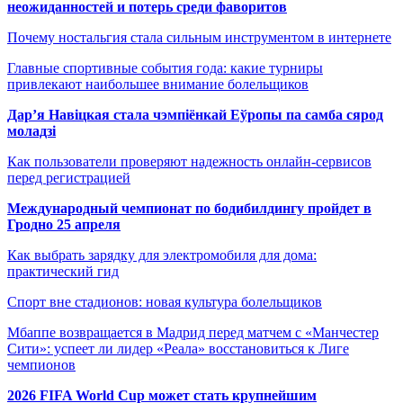
неожиданностей и потерь среди фаворитов
Почему ностальгия стала сильным инструментом в интернете
Главные спортивные события года: какие турниры
привлекают наибольшее внимание болельщиков
Дар’я Навіцкая стала чэмпіёнкай Еўропы па самба сярод
моладзі
Как пользователи проверяют надежность онлайн-сервисов
перед регистрацией
Международный чемпионат по бодибилдингу пройдет в
Гродно 25 апреля
Как выбрать зарядку для электромобиля для дома:
практический гид
Спорт вне стадионов: новая культура болельщиков
Мбаппе возвращается в Мадрид перед матчем с «Манчестер
Сити»: успеет ли лидер «Реала» восстановиться к Лиге
чемпионов
2026 FIFA World Cup может стать крупнейшим