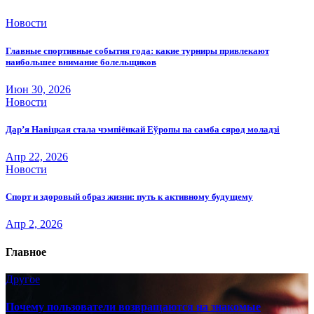
Новости
Главные спортивные события года: какие турниры привлекают
наибольшее внимание болельщиков
Июн 30, 2026
Новости
Дар’я Навіцкая стала чэмпіёнкай Еўропы па самба сярод моладзі
Апр 22, 2026
Новости
Спорт и здоровый образ жизни: путь к активному будущему
Апр 2, 2026
Главное
Другое
Почему пользователи возвращаются на знакомые