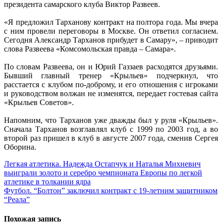
президента самарского клуба Виктор Развеев.
.
«Я предложил Тарханову контракт на полтора года. Мы вчера
с ним провели переговоры в Москве. Он ответил согласием.
Сегодня Александр Тарханов прибудет в Самару», – приводит
слова Развеева «Комсомольская правда – Самара».
.
По словам Развеева, он и Юрий Газзаев расходятся друзьями.
Бывший главный тренер «Крыльев» подчеркнул, что
расстается с клубом по-доброму, и его отношения с игроками
и руководством волжан не изменятся, передает гостевая сайта
«Крыльев Советов».
.
Напомним, что Тарханов уже дважды был у руля «Крыльев».
Сначала Тарханов возглавлял клуб с 1999 по 2003 год, а во
второй раз пришел в клуб в августе 2007 года, сменив Сергея
Оборина.
Навигация
Легкая атлетика. Надежда Остапчук и Наталья Михневич
выиграли золото и серебро чемпионата Европы по легкой
по
атлетике в толкании ядра
записям
Футбол. “Болтон” заключил контракт с 19-летним защитником
“Реала”
Похожая запись