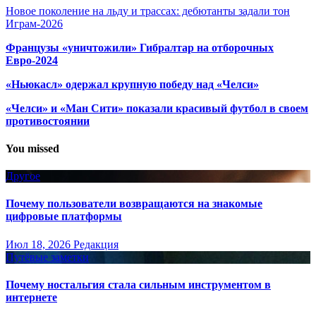
Новое поколение на льду и трассах: дебютанты задали тон
Играм-2026
Французы «уничтожили» Гибралтар на отборочных
Евро-2024
«Ньюкасл» одержал крупную победу над «Челси»
«Челси» и «Ман Сити» показали красивый футбол в своем
противостоянии
You missed
Другое
Почему пользователи возвращаются на знакомые
цифровые платформы
Июл 18, 2026
Редакция
Путёвые заметки
Почему ностальгия стала сильным инструментом в
интернете