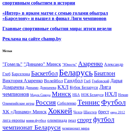
спортивным событием в истории
«Интер» в ярком матче с семью голами обыграл
«Барселону» и вышел в финал Лиги чемпионов
Главные спортивные события мира: итоги недели
Реклама на сайте champ.by
Метки
Азаренко
"Гомель"
"Динамо" Минск
Александр
"Юность"
Беларусь
Баскетбол
Биатлон
Глеб
Барселона
Гандбол
Виктория Азаренко
Волейбол
Дарья
Глеб
Грабовский
Лига
КХЛ
Домрачева
Кубок Беларуси
Динамо
Домрачева
Минск
чемпионов
НХЛ
НБА
Марек Сикора
НОК Беларуси
Неман
Футбол
Теннис
Россия
Олимпийские игры
Соболенко
Хоккей
ХК «Динамо» Минск
брест
Шахтер
Челси
евро 2012
футбол
спорт
олимпиада
лига европы
реал
мини-футбол
чемпионат Беларуси
чемпионат мира