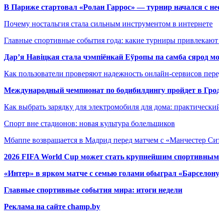
В Париже стартовал «Ролан Гаррос» — турнир начался с не
Почему ностальгия стала сильным инструментом в интернете
Главные спортивные события года: какие турниры привлекаю
Дар’я Навіцкая стала чэмпіёнкай Еўропы па самба сярод мо
Как пользователи проверяют надежность онлайн-сервисов пере
Международный чемпионат по бодибилдингу пройдет в Грод
Как выбрать зарядку для электромобиля для дома: практически
Спорт вне стадионов: новая культура болельщиков
Мбаппе возвращается в Мадрид перед матчем с «Манчестер Сит
2026 FIFA World Cup может стать крупнейшим спортивным
«Интер» в ярком матче с семью голами обыграл «Барселон
Главные спортивные события мира: итоги недели
Реклама на сайте champ.by