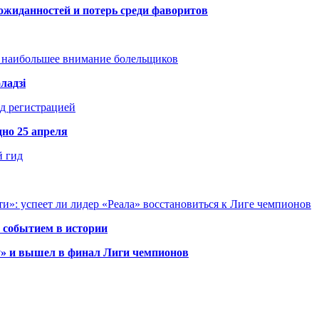
ожиданностей и потерь среди фаворитов
т наибольшее внимание болельщиков
ладзі
д регистрацией
но 25 апреля
й гид
и»: успеет ли лидер «Реала» восстановиться к Лиге чемпионов
 событием в истории
у» и вышел в финал Лиги чемпионов