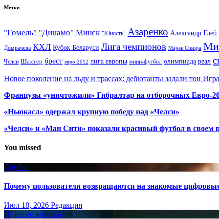
Метки
Азаренко
"Гомель"
"Динамо" Минск
Александр Глеб
"Юность"
Ми
Лига чемпионов
КХЛ
Кубок Беларуси
Домрачева
Марек Сикора
с
брест
олимпиада
Шахтер
лига европы
реал
Челси
мини-футбол
евро 2012
Новое поколение на льду и трассах: дебютанты задали тон Игр
Французы «уничтожили» Гибралтар на отборочных Евро-2
«Ньюкасл» одержал крупную победу над «Челси»
«Челси» и «Ман Сити» показали красивый футбол в своем 
You missed
Другое
Почему пользователи возвращаются на знакомые цифровы
Июл 18, 2026
Редакция
Путёвые заметки