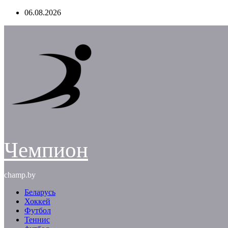
Перейти
06.08.2026
к
содержимому
Чемпион
champ.by
Беларусь
Хоккей
Футбол
Теннис