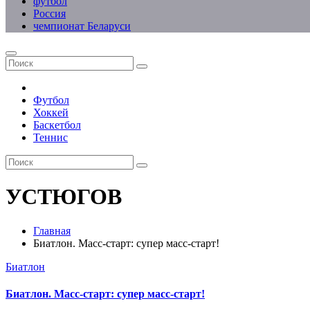
футбол
Россия
чемпионат Беларуси
Футбол
Хоккей
Баскетбол
Теннис
УСТЮГОВ
Главная
Биатлон. Масс-старт: супер масс-старт!
Биатлон
Биатлон. Масс-старт: супер масс-старт!