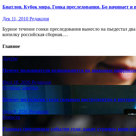
Биатлон. Кубок мира. Гонка преследования. Бо начинает и
Дек 11, 2010
Редакция
Бурное течение гонки преследования вынесло на пьедестал дв
копилку российская сборная.…
Главное
Другое
Почему пользователи возвращаются на знакомые цифровы
Июл 18, 2026
Редакция
Путёвые заметки
Почему ностальгия стала сильным инструментом в интерне
Июл 9, 2026
Редакция
Новости
Главные спортивные события года: какие турниры привле