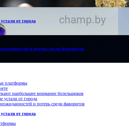
устали от города
ожиданностей и потерь среди фаворитов
вые платформы
нете
лекают наибольшее внимание болельщиков
е устали от города
неожиданностей и потерь среди фаворитов
устали от города
атформы