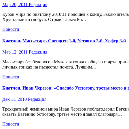
Мар 20, 2011
Редакция
Кубок мира по биатлону 2010\11 подошел к концу. Заключитель
Хрустального глобуса. Отрыв Тарьея Бо…
Новости
Биатлон. Масс-старт. Свендсен 1-й, Устюгов 2-й, Хофер 3-й
Мар 12, 2011
Редакция
Масс-старт без белорусов Мужская гонка с общего старта прин
личных гонках на пьедестал почета. Лучшим…
Новости
Биатлон. Иван Черезов: «Спасибо Устюгову, третье место я 
Дек 11, 2010
Редакция
Трехкратный чемпион мира Иван Черезов поблагодарил Евгени
сказать Евгению Устюгову, третье место я занял благодаря…
Новости