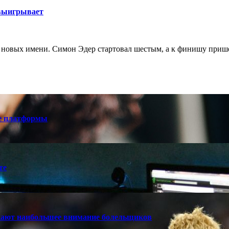
 выигрывает
а новых имени. Симон Эдер стартовал шестым, а к финишу прише
е платформы
те
кают наибольшее внимание болельщиков