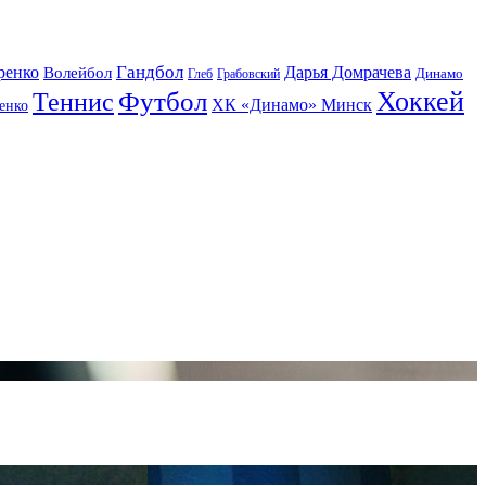
Гандбол
ренко
Волейбол
Дарья Домрачева
Динамо
Глеб
Грабовский
Футбол
Хоккей
Теннис
ХК «Динамо» Минск
енко