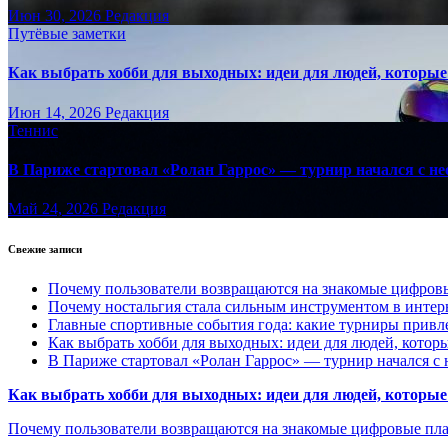
Июн 30, 2026
Редакция
Путёвые заметки
Как выбрать хобби для выходных: идеи для людей, которые 
Июн 14, 2026
Редакция
Теннис
В Париже стартовал «Ролан Гаррос» — турнир начался с не
Май 24, 2026
Редакция
Свежие записи
Почему пользователи возвращаются на знакомые цифро
Почему ностальгия стала сильным инструментом в интер
Главные спортивные события года: какие турниры прив
Как выбрать хобби для выходных: идеи для людей, которы
В Париже стартовал «Ролан Гаррос» — турнир начался с 
Как выбрать хобби для выходных: идеи для людей, которые 
Почему пользователи возвращаются на знакомые цифровые пл