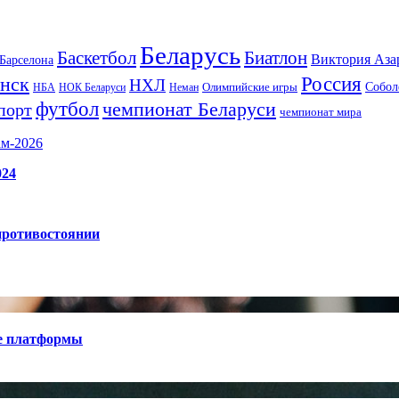
Беларусь
Баскетбол
Биатлон
Виктория Аза
Барселона
Россия
нск
НХЛ
Олимпийские игры
Собол
НБА
НОК Беларуси
Неман
футбол
чемпионат Беларуси
порт
чемпионат мира
ам-2026
024
противостоянии
е платформы