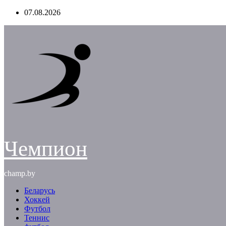
Перейти
07.08.2026
к
содержимому
Чемпион
champ.by
Беларусь
Хоккей
Футбол
Теннис