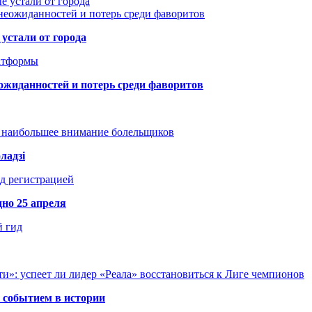
е устали от города
неожиданностей и потерь среди фаворитов
устали от города
атформы
ожиданностей и потерь среди фаворитов
т наибольшее внимание болельщиков
ладзі
д регистрацией
но 25 апреля
й гид
и»: успеет ли лидер «Реала» восстановиться к Лиге чемпионов
 событием в истории