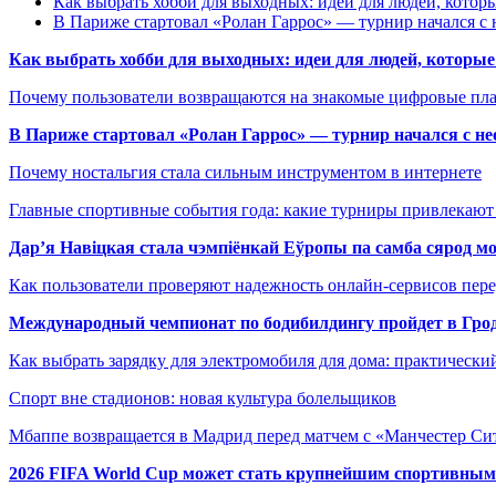
Как выбрать хобби для выходных: идеи для людей, которы
В Париже стартовал «Ролан Гаррос» — турнир начался с 
Как выбрать хобби для выходных: идеи для людей, которые 
Почему пользователи возвращаются на знакомые цифровые пл
В Париже стартовал «Ролан Гаррос» — турнир начался с не
Почему ностальгия стала сильным инструментом в интернете
Главные спортивные события года: какие турниры привлекаю
Дар’я Навіцкая стала чэмпіёнкай Еўропы па самба сярод мо
Как пользователи проверяют надежность онлайн-сервисов пере
Международный чемпионат по бодибилдингу пройдет в Грод
Как выбрать зарядку для электромобиля для дома: практически
Спорт вне стадионов: новая культура болельщиков
Мбаппе возвращается в Мадрид перед матчем с «Манчестер Сит
2026 FIFA World Cup может стать крупнейшим спортивным