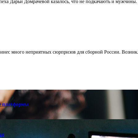
пеха Дарьи Домрачевой казалось, что не подкачають и мужчины
ринес много неприятных сюрпризов для сборной России. Возник
е платформы
те