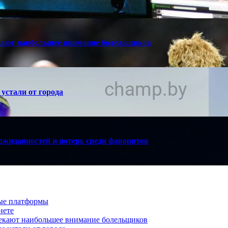
кают наибольшее внимание болельщиков
устали от города
ожиданностей и потерь среди фаворитов
вые платформы
нете
лекают наибольшее внимание болельщиков