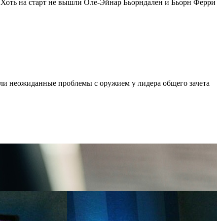
. Хоть на старт не вышли Оле-Эйнар Бьорндален и Бьорн Ферри
ли неожиданные проблемы с оружием у лидера общего зачета