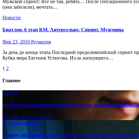
Мужской спринт: Все не так, ребята… После сенсационного ус
(они заболели), мечтать…
Новости
Биатлон. 6 этап КМ. Антерсельве. Спринт. Мужчины
Янв 23, 2010
Редакция
За день до конца этапа Последний предолимпийский спринт п
Кубка мира Евгения Устюгова. Из-за лопнувшего…
Пагинация
1
2
записей
Главное
Другое
Почему пользователи возвращаются на знакомые цифровы
Июл 18, 2026
Редакция
Путёвые заметки
Почему ностальгия стала сильным инструментом в интерне