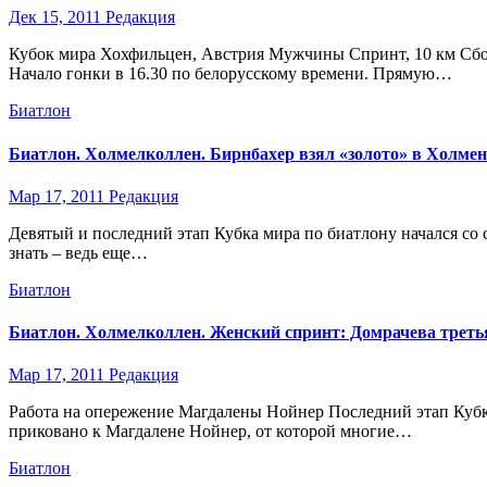
Дек 15, 2011
Редакция
Кубок мира Хохфильцен, Австрия Мужчины Спринт, 10 км Сбор
Начало гонки в 16.30 по белорусскому времени. Прямую…
Биатлон
Биатлон. Холмелколлен. Бирнбахер взял «золото» в Холмен
Мар 17, 2011
Редакция
Девятый и последний этап Кубка мира по биатлону начался со
знать – ведь еще…
Биатлон
Биатлон. Холмелколлен. Женский спринт: Домрачева треть
Мар 17, 2011
Редакция
Работа на опережение Магдалены Нойнер Последний этап Кубк
приковано к Магдалене Нойнер, от которой многие…
Биатлон