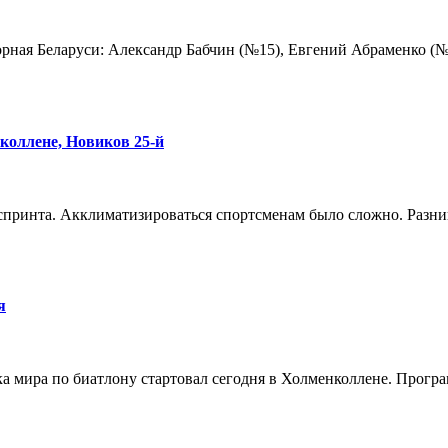
ная Беларуси: Александр Бабчин (№15), Евгений Абраменко (№
коллене, Новиков 25-й
 спринта. Акклиматизироваться спортсменам было сложно. Разни
я
а мира по биатлону стартовал сегодня в Холменколлене. Прогр