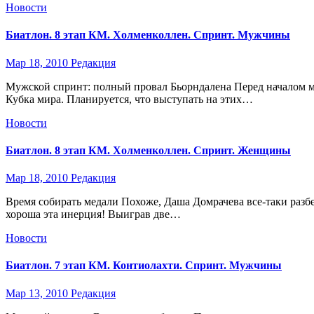
Новости
Биатлон. 8 этап КМ. Холменколлен. Спринт. Мужчины
Мар 18, 2010
Редакция
Мужской спринт: полный провал Бьорндалена Перед началом му
Кубка мира. Планируется, что выступать на этих…
Новости
Биатлон. 8 этап КМ. Холменколлен. Спринт. Женщины
Мар 18, 2010
Редакция
Время собирать медали Похоже, Даша Домрачева все-таки разбе
хороша эта инерция! Выиграв две…
Новости
Биатлон. 7 этап КМ. Контиолахти. Спринт. Мужчины
Мар 13, 2010
Редакция