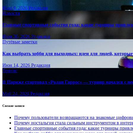
Июл 9, 2026
Редакция
Новости
Главные спортивные события года: какие турниры привле
Июн 30, 2026
Редакция
Путёвые заметки
Как выбрать хобби для выходных: идеи для людей, которые 
Июн 14, 2026
Редакция
Теннис
В Париже стартовал «Ролан Гаррос» — турнир начался с не
Май 24, 2026
Редакция
Свежие записи
Почему пользователи возвращаются на знакомые цифро
Почему ностальгия стала сильным инструментом в интер
Главные спортивные события года: какие турниры прив