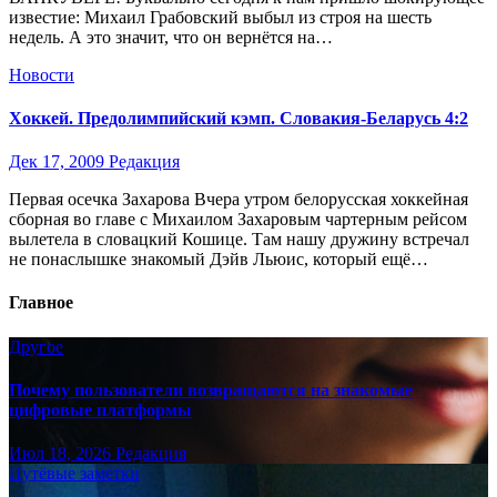
известие: Михаил Грабовский выбыл из строя на шесть
недель. А это значит, что он вернётся на…
Новости
Хоккей. Предолимпийский кэмп. Словакия-Беларусь 4:2
Дек 17, 2009
Редакция
Первая осечка Захарова Вчера утром белорусская хоккейная
сборная во главе с Михаилом Захаровым чартерным рейсом
вылетела в словацкий Кошице. Там нашу дружину встречал
не понаслышке знакомый Дэйв Льюис, который ещё…
Главное
Другое
Почему пользователи возвращаются на знакомые
цифровые платформы
Июл 18, 2026
Редакция
Путёвые заметки