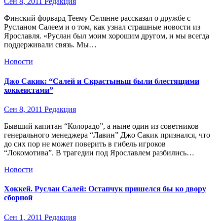
Сен 8, 2011
Редакция
Финский форвард Теему Селянне рассказал о дружбе с
Русланом Салеем и о том, как узнал страшные новости из
Ярославля. «Руслан был моим хорошим другом, и мы всегда
поддерживали связь. Мы…
Новости
Джо Сакик: “Салей и Скрастыньш были блестящими
хоккеистами”
Сен 8, 2011
Редакция
Бывший капитан “Колорадо”, а ныне один из советников
генерального менеджера “Лавин” Джо Сакик признался, что
до сих пор не может поверить в гибель игроков
“Локомотива”. В трагедии под Ярославлем разбились…
Новости
Хоккей. Руслан Салей: Остапчук пришелся бы ко двору
сборной
Сен 1, 2011
Редакция