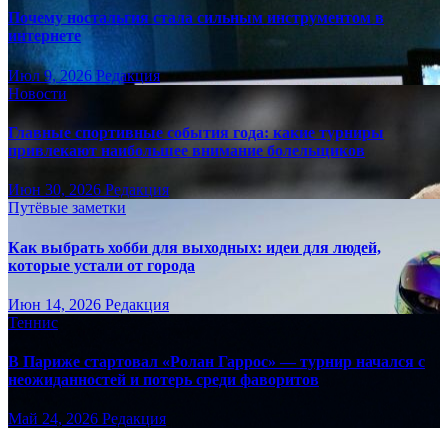
Почему ностальгия стала сильным инструментом в
интернете
Июл 9, 2026
Редакция
Новости
Главные спортивные события года: какие турниры
привлекают наибольшее внимание болельщиков
Июн 30, 2026
Редакция
Путёвые заметки
Как выбрать хобби для выходных: идеи для людей,
которые устали от города
Июн 14, 2026
Редакция
Теннис
В Париже стартовал «Ролан Гаррос» — турнир начался с
неожиданностей и потерь среди фаворитов
Май 24, 2026
Редакция