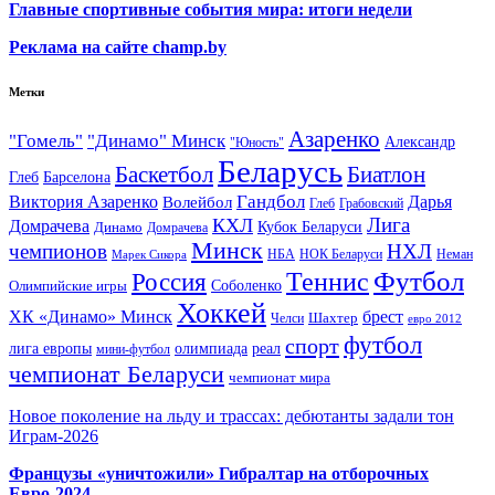
Главные спортивные события мира: итоги недели
Реклама на сайте champ.by
Метки
Азаренко
"Гомель"
"Динамо" Минск
Александр
"Юность"
Беларусь
Баскетбол
Биатлон
Глеб
Барселона
Гандбол
Виктория Азаренко
Волейбол
Дарья
Глеб
Грабовский
Лига
КХЛ
Домрачева
Кубок Беларуси
Динамо
Домрачева
Минск
чемпионов
НХЛ
НБА
Марек Сикора
НОК Беларуси
Неман
Футбол
Теннис
Россия
Олимпийские игры
Соболенко
Хоккей
ХК «Динамо» Минск
брест
Шахтер
Челси
евро 2012
футбол
спорт
олимпиада
лига европы
реал
мини-футбол
чемпионат Беларуси
чемпионат мира
Новое поколение на льду и трассах: дебютанты задали тон
Играм-2026
Французы «уничтожили» Гибралтар на отборочных
Евро-2024