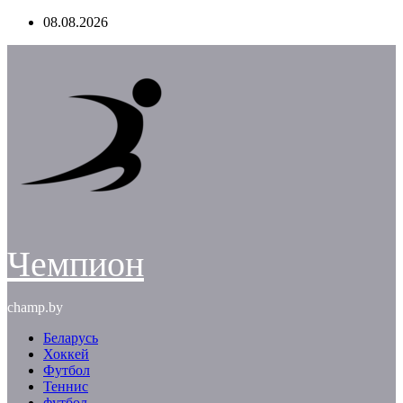
Перейти
08.08.2026
к
содержимому
Чемпион
champ.by
Беларусь
Хоккей
Футбол
Теннис
футбол