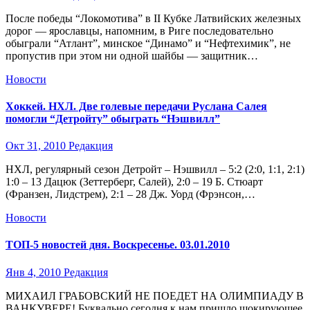
После победы “Локомотива” в II Кубке Латвийских железных
дорог — ярославцы, напомним, в Риге последовательно
обыграли “Атлант”, минское “Динамо” и “Нефтехимик”, не
пропустив при этом ни одной шайбы — защитник…
Новости
Хоккей. НХЛ. Две голевые передачи Руслана Салея
помогли “Детройту” обыграть “Нэшвилл”
Окт 31, 2010
Редакция
НХЛ, регулярный сезон Детройт – Нэшвилл – 5:2 (2:0, 1:1, 2:1)
1:0 – 13 Дацюк (Зеттерберг, Салей), 2:0 – 19 Б. Стюарт
(Франзен, Лидстрем), 2:1 – 28 Дж. Уорд (Фрэнсон,…
Новости
ТОП-5 новостей дня. Воскресенье. 03.01.2010
Янв 4, 2010
Редакция
МИХАИЛ ГРАБОВСКИЙ НЕ ПОЕДЕТ НА ОЛИМПИАДУ В
ВАНКУВЕРЕ! Буквально сегодня к нам пришло шокирующее