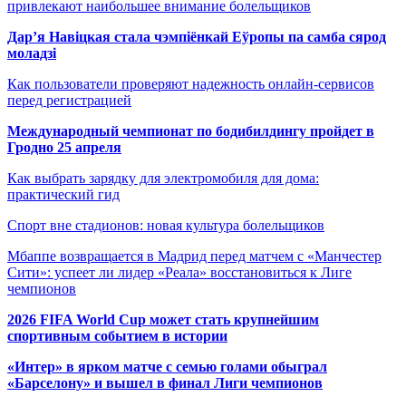
привлекают наибольшее внимание болельщиков
Дар’я Навіцкая стала чэмпіёнкай Еўропы па самба сярод
моладзі
Как пользователи проверяют надежность онлайн-сервисов
перед регистрацией
Международный чемпионат по бодибилдингу пройдет в
Гродно 25 апреля
Как выбрать зарядку для электромобиля для дома:
практический гид
Спорт вне стадионов: новая культура болельщиков
Мбаппе возвращается в Мадрид перед матчем с «Манчестер
Сити»: успеет ли лидер «Реала» восстановиться к Лиге
чемпионов
2026 FIFA World Cup может стать крупнейшим
спортивным событием в истории
«Интер» в ярком матче с семью голами обыграл
«Барселону» и вышел в финал Лиги чемпионов