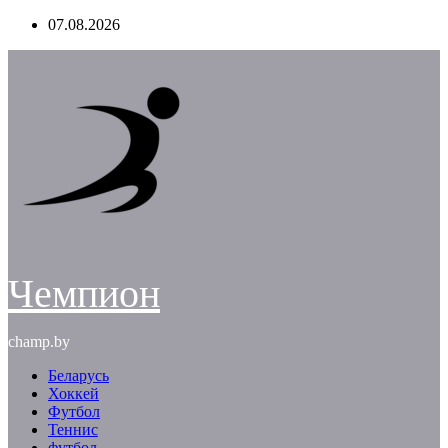
Перейти
07.08.2026
к
содержимому
Чемпион
champ.by
Беларусь
Хоккей
Футбол
Теннис
футбол