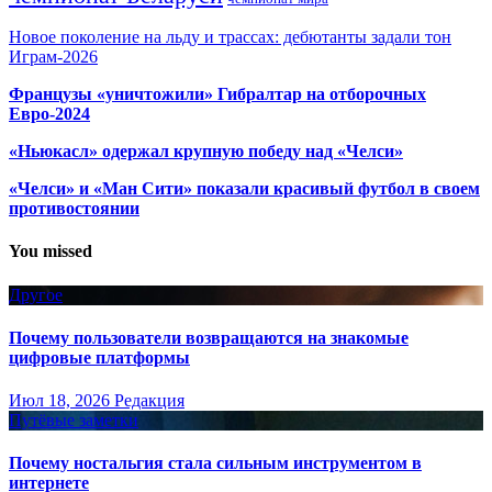
Новое поколение на льду и трассах: дебютанты задали тон
Играм-2026
Французы «уничтожили» Гибралтар на отборочных
Евро-2024
«Ньюкасл» одержал крупную победу над «Челси»
«Челси» и «Ман Сити» показали красивый футбол в своем
противостоянии
You missed
Другое
Почему пользователи возвращаются на знакомые
цифровые платформы
Июл 18, 2026
Редакция
Путёвые заметки
Почему ностальгия стала сильным инструментом в
интернете