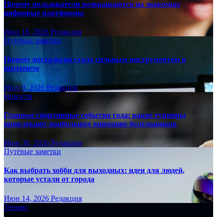
Почему пользователи возвращаются на знакомые
цифровые платформы
Июл 18, 2026
Редакция
Путёвые заметки
Почему ностальгия стала сильным инструментом в
интернете
Июл 9, 2026
Редакция
Новости
Главные спортивные события года: какие турниры
привлекают наибольшее внимание болельщиков
Июн 30, 2026
Редакция
Путёвые заметки
Как выбрать хобби для выходных: идеи для людей,
которые устали от города
Июн 14, 2026
Редакция
Теннис