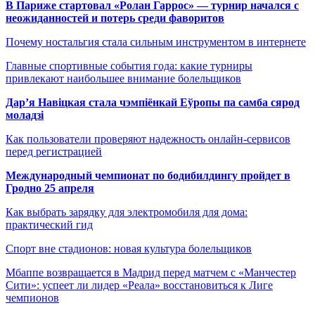
В Париже стартовал «Ролан Гаррос» — турнир начался с
неожиданностей и потерь среди фаворитов
Почему ностальгия стала сильным инструментом в интернете
Главные спортивные события года: какие турниры
привлекают наибольшее внимание болельщиков
Дар’я Навіцкая стала чэмпіёнкай Еўропы па самба сярод
моладзі
Как пользователи проверяют надежность онлайн-сервисов
перед регистрацией
Международный чемпионат по бодибилдингу пройдет в
Гродно 25 апреля
Как выбрать зарядку для электромобиля для дома:
практический гид
Спорт вне стадионов: новая культура болельщиков
Мбаппе возвращается в Мадрид перед матчем с «Манчестер
Сити»: успеет ли лидер «Реала» восстановиться к Лиге
чемпионов