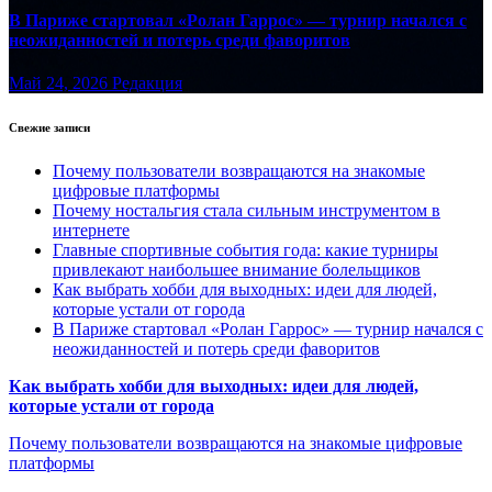
В Париже стартовал «Ролан Гаррос» — турнир начался с
неожиданностей и потерь среди фаворитов
Май 24, 2026
Редакция
Свежие записи
Почему пользователи возвращаются на знакомые
цифровые платформы
Почему ностальгия стала сильным инструментом в
интернете
Главные спортивные события года: какие турниры
привлекают наибольшее внимание болельщиков
Как выбрать хобби для выходных: идеи для людей,
которые устали от города
В Париже стартовал «Ролан Гаррос» — турнир начался с
неожиданностей и потерь среди фаворитов
Как выбрать хобби для выходных: идеи для людей,
которые устали от города
Почему пользователи возвращаются на знакомые цифровые
платформы