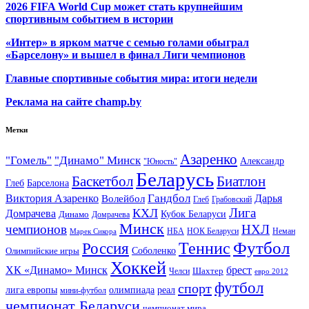
2026 FIFA World Cup может стать крупнейшим
спортивным событием в истории
«Интер» в ярком матче с семью голами обыграл
«Барселону» и вышел в финал Лиги чемпионов
Главные спортивные события мира: итоги недели
Реклама на сайте champ.by
Метки
Азаренко
"Гомель"
"Динамо" Минск
Александр
"Юность"
Беларусь
Баскетбол
Биатлон
Глеб
Барселона
Гандбол
Виктория Азаренко
Волейбол
Дарья
Глеб
Грабовский
Лига
КХЛ
Домрачева
Кубок Беларуси
Динамо
Домрачева
Минск
чемпионов
НХЛ
НБА
Марек Сикора
НОК Беларуси
Неман
Футбол
Теннис
Россия
Олимпийские игры
Соболенко
Хоккей
ХК «Динамо» Минск
брест
Шахтер
Челси
евро 2012
футбол
спорт
олимпиада
лига европы
реал
мини-футбол
чемпионат Беларуси
чемпионат мира