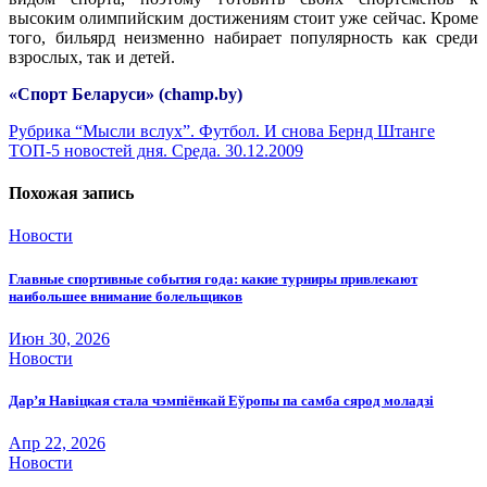
высоким олимпийским достижениям стоит уже сейчас. Кроме
того, бильярд неизменно набирает популярность как среди
взрослых, так и детей.
«Спорт Беларуси» (champ.by)
Навигация
Рубрика “Мысли вслух”. Футбол. И снова Бернд Штанге
ТОП-5 новостей дня. Среда. 30.12.2009
по
записям
Похожая запись
Новости
Главные спортивные события года: какие турниры привлекают
наибольшее внимание болельщиков
Июн 30, 2026
Новости
Дар’я Навіцкая стала чэмпіёнкай Еўропы па самба сярод моладзі
Апр 22, 2026
Новости