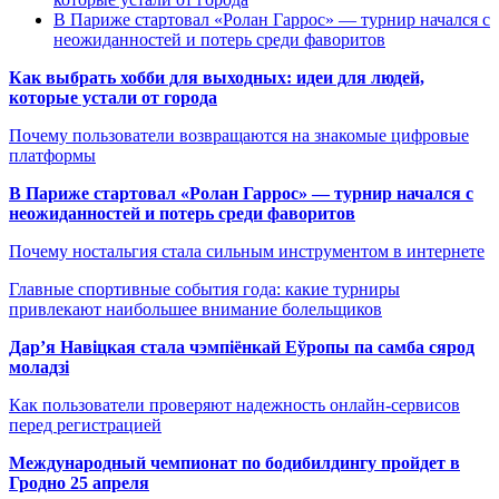
В Париже стартовал «Ролан Гаррос» — турнир начался с
неожиданностей и потерь среди фаворитов
Как выбрать хобби для выходных: идеи для людей,
которые устали от города
Почему пользователи возвращаются на знакомые цифровые
платформы
В Париже стартовал «Ролан Гаррос» — турнир начался с
неожиданностей и потерь среди фаворитов
Почему ностальгия стала сильным инструментом в интернете
Главные спортивные события года: какие турниры
привлекают наибольшее внимание болельщиков
Дар’я Навіцкая стала чэмпіёнкай Еўропы па самба сярод
моладзі
Как пользователи проверяют надежность онлайн-сервисов
перед регистрацией
Международный чемпионат по бодибилдингу пройдет в
Гродно 25 апреля