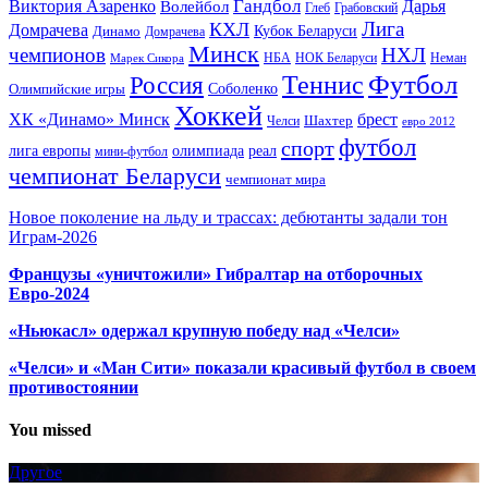
Гандбол
Виктория Азаренко
Волейбол
Дарья
Глеб
Грабовский
Лига
КХЛ
Домрачева
Кубок Беларуси
Динамо
Домрачева
Минск
чемпионов
НХЛ
НБА
Марек Сикора
НОК Беларуси
Неман
Футбол
Теннис
Россия
Олимпийские игры
Соболенко
Хоккей
ХК «Динамо» Минск
брест
Шахтер
Челси
евро 2012
футбол
спорт
олимпиада
лига европы
реал
мини-футбол
чемпионат Беларуси
чемпионат мира
Новое поколение на льду и трассах: дебютанты задали тон
Играм-2026
Французы «уничтожили» Гибралтар на отборочных
Евро-2024
«Ньюкасл» одержал крупную победу над «Челси»
«Челси» и «Ман Сити» показали красивый футбол в своем
противостоянии
You missed
Другое