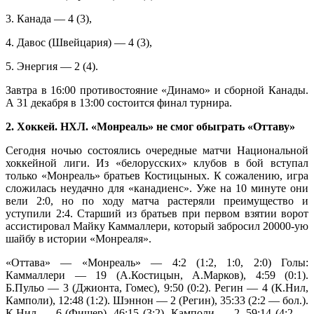
3. Канада — 4 (3),
4. Давос (Швейцария) — 4 (3),
5. Энергия — 2 (4).
Завтра в 16:00 противостояние «Динамо» и сборной Канады.
А 31 декабря в 13:00 состоится финал турнира.
2. Хоккей. НХЛ. «Монреаль» не смог обыграть «Оттаву»
Сегодня ночью состоялись очередные матчи Национальной
хоккейной лиги. Из «белорусских» клубов в бой вступал
только «Монреаль» братьев Костицыных. К сожалению, игра
сложилась неудачно для «канадиенс». Уже на 10 минуте они
вели 2:0, но по ходу матча растеряли преимущество и
уступили 2:4. Старший из братьев при первом взятии ворот
ассистировал Майку Каммаллери, который забросил 20000-ую
шайбу в истории «Монреаля».
«Оттава» — «Монреаль» — 4:2 (1:2, 1:0, 2:0) Голы:
Каммаллери — 19 (А.Костицын, А.Марков), 4:59 (0:1).
Б.Пульо — 3 (Джионта, Гомес), 9:50 (0:2). Регин — 4 (К.Нил,
Камполи), 12:48 (1:2). Шэннон — 2 (Регин), 35:33 (2:2 — бол.).
К.Нил — 6 (Фишер), 46:15 (3:2). Камполи — 2, 59:14 (4:2 —