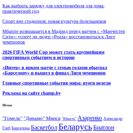
Как выбрать зарядку для электромобиля для дома:
практический гид
Спорт вне стадионов: новая культура болельщиков
Мбаппе возвращается в Мадрид перед матчем с «Манчестер
Сити»: успеет ли лидер «Реала» восстановиться к Лиге
чемпионов
2026 FIFA World Cup может стать крупнейшим
спортивным событием в истории
«Интер» в ярком матче с семью голами обыграл
«Барселону» и вышел в финал Лиги чемпионов
Главные спортивные события мира: итоги недели
Реклама на сайте champ.by
Метки
Азаренко
"Гомель"
"Динамо" Минск
Александр
"Юность"
Беларусь
Баскетбол
Биатлон
Глеб
Барселона