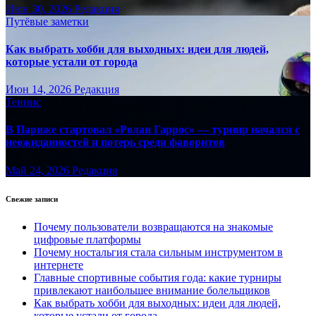
Июн 30, 2026
Редакция
Путёвые заметки
Как выбрать хобби для выходных: идеи для людей,
которые устали от города
Июн 14, 2026
Редакция
Теннис
В Париже стартовал «Ролан Гаррос» — турнир начался с
неожиданностей и потерь среди фаворитов
Май 24, 2026
Редакция
Свежие записи
Почему пользователи возвращаются на знакомые
цифровые платформы
Почему ностальгия стала сильным инструментом в
интернете
Главные спортивные события года: какие турниры
привлекают наибольшее внимание болельщиков
Как выбрать хобби для выходных: идеи для людей,
которые устали от города