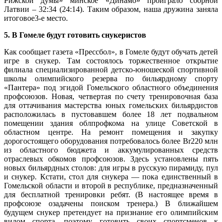
Рижской думы» минское «Динамо» проиграло сборной
Латвии – 32:34 (24:14). Таким образом, наша дружина заняла
итоговое3-е место.
5. В Гомеле будут готовить снукеристов
Как сообщает газета «Прессбол», в Гомеле будут обучать детей
игре в снукер. Там состоялось торжественное открытие
филиала специализированной детско-юношеской спортивной
школы олимпийского резерва по бильярдному спорту
«Пантера» под эгидой Гомельского областного объединения
профсоюзов. Новая, четвертая по счету тренировочная база
для оттачивания мастерства юных гомельских бильярдистов
расположилась в пустовавшем более 18 лет подвальном
помещении здания облпрофкома на улице Советской в
областном центре. На ремонт помещения и закупку
дорогостоящего оборудования потребовалось более Br220 млн
из областного бюджета и аккумулированных средств
отраслевых обкомов профсоюзов. Здесь установлены пять
новых бильярдных столов: для игры в русскую пирамиду, пул
и снукер. Кстати, стол для снукера — пока единственный в
Гомельской области и второй в республике, предназначенный
для бесплатной тренировки ребят. (В настоящее время в
профсоюзе озадачены поиском тренера.) В ближайшем
будущем снукер претендует на признание его олимпийским
видом спорта, поэтому готовить своих спортсменов к