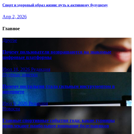
Спорт и здоровый образ жизни: путь к активному будущему
Апр 2, 2026
Главное
Другое
Почему пользователи возвращаются на знакомые
цифровые платформы
Июл 18, 2026
Редакция
Путёвые заметки
Почему ностальгия стала сильным инструментом в
интернете
Июл 9, 2026
Редакция
Новости
Главные спортивные события года: какие турниры
привлекают наибольшее внимание болельщиков