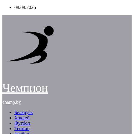
Перейти
08.08.2026
к
содержимому
Чемпион
champ.by
Беларусь
Хоккей
Футбол
Теннис
футбол