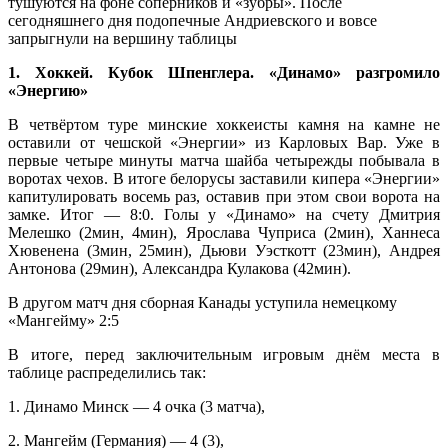
тушуются на фоне соперников и «зубры». После
сегодняшнего дня подопечные Андриевского и вовсе
запрыгнули на вершину таблицы
1. Хоккей. Кубок Шпенглера. «Динамо» разгромило
«Энергию»
В четвёртом туре минские хоккеисты камня на камне не
оставили от чешской «Энергии» из Карловых Вар. Уже в
первые четыре минуты матча шайба четырежды побывала в
воротах чехов. В итоге белорусы заставили кипера «Энергии»
капитулировать восемь раз, оставив при этом свои ворота на
замке. Итог — 8:0. Голы у «Динамо» на счету Дмитрия
Мелешко (2мин, 4мин), Ярослава Чуприса (2мин), Ханнеса
Хювенена (3мин, 25мин), Дьюви Уэсткотт (23мин), Андрея
Антонова (29мин), Александра Кулакова (42мин).
В другом матч дня сборная Канады уступила немецкому
«Мангейму» 2:5
В итоге, перед заключительным игровым днём места в
таблице распределились так:
1. Динамо Минск — 4 очка (3 матча),
2. Мангейм (Германия) — 4 (3),