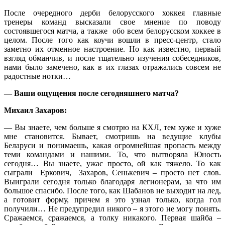
После очередного дерби белорусского хоккея главные
тренеры команд высказали свое мнение по поводу
состоявшегося матча, а также обо всем белорусском хоккее в
целом. После того как коучи вошли в пресс-центр, стало
заметно их отменное настроение. Но как известно, первый
взгляд обманчив, и после тщательно изучения собеседников,
нами было замечено, как в их глазах отражались совсем не
радостные нотки…
— Ваши ощущения после сегодняшнего матча?
Михаил Захаров:
— Вы знаете, чем больше я смотрю на КХЛ, тем хуже и хуже
мне становится. Бывает, смотришь на ведущие клубы
Беларуси и понимаешь, какая огромнейшая пропасть между
теми командами и нашими. То, что вытворяла Юность
сегодня… Вы знаете, ужас просто, ой как тяжело. То как
сыграли Еркович, Захаров, Сенькевич – просто нет слов.
Выиграли сегодня только благодаря легионерам, за что им
большое спасибо. После того, как Шабанов не выходит на лед,
а готовит форму, причем я это узнал только, когда гол
получили… Не предупредил никого – я этого не могу понять.
Сражаемся, сражаемся, а толку никакого. Первая шайба –