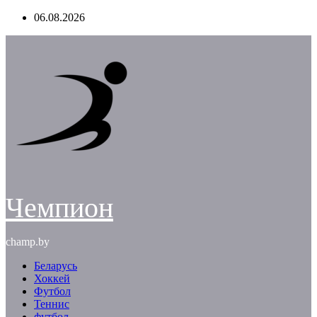
Перейти
06.08.2026
к
содержимому
Чемпион
champ.by
Беларусь
Хоккей
Футбол
Теннис
футбол