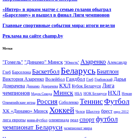
«Интер» в ярком матче с семью голами обыграл
«Барселону» и вышел в финал Лиги чемпионов
Главные спортивные события мира: итоги недели
Реклама на сайте champ.by
Метки
Азаренко
"Гомель"
"Динамо" Минск
Александр
"Юность"
Беларусь
Баскетбол
Биатлон
Глеб
Барселона
Гандбол
Виктория Азаренко
Волейбол
Дарья
Глеб
Грабовский
Лига
КХЛ
Домрачева
Кубок Беларуси
Динамо
Домрачева
Минск
чемпионов
НХЛ
НБА
Марек Сикора
НОК Беларуси
Неман
Футбол
Теннис
Россия
Олимпийские игры
Соболенко
Хоккей
ХК «Динамо» Минск
брест
Шахтер
Челси
евро 2012
футбол
спорт
олимпиада
лига европы
реал
мини-футбол
чемпионат Беларуси
чемпионат мира