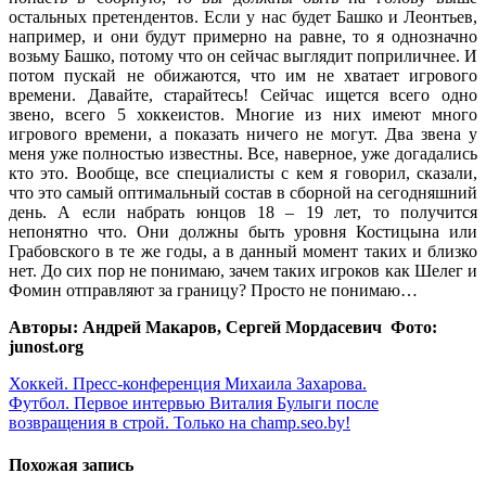
остальных претендентов. Если у нас будет Башко и Леонтьев,
например, и они будут примерно на равне, то я однозначно
возьму Башко, потому что он сейчас выглядит поприличнее. И
потом пускай не обижаются, что им не хватает игрового
времени. Давайте, старайтесь! Сейчас ищется всего одно
звено, всего 5 хоккеистов. Многие из них имеют много
игрового времени, а показать ничего не могут. Два звена у
меня уже полностью известны. Все, наверное, уже догадались
кто это. Вообще, все специалисты с кем я говорил, сказали,
что это самый оптимальный состав в сборной на сегодняшний
день. А если набрать юнцов 18 – 19 лет, то получится
непонятно что. Они должны быть уровня Костицына или
Грабовского в те же годы, а в данный момент таких и близко
нет. До сих пор не понимаю, зачем таких игроков как Шелег и
Фомин отправляют за границу? Просто не понимаю…
Авторы: Андрей Макаров, Сергей Мордасевич Фото:
junost.org
Навигация
Хоккей. Пресс-конференция Михаила Захарова.
Футбол. Первое интервью Виталия Булыги после
по
возвращения в строй. Только на champ.seo.by!
записям
Похожая запись