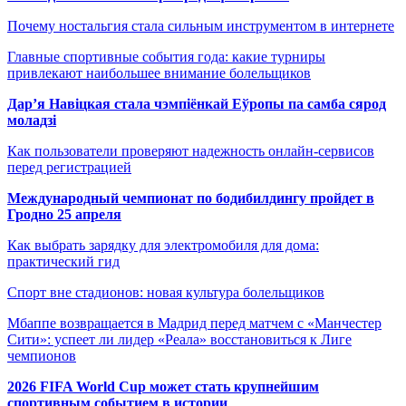
Почему ностальгия стала сильным инструментом в интернете
Главные спортивные события года: какие турниры
привлекают наибольшее внимание болельщиков
Дар’я Навіцкая стала чэмпіёнкай Еўропы па самба сярод
моладзі
Как пользователи проверяют надежность онлайн-сервисов
перед регистрацией
Международный чемпионат по бодибилдингу пройдет в
Гродно 25 апреля
Как выбрать зарядку для электромобиля для дома:
практический гид
Спорт вне стадионов: новая культура болельщиков
Мбаппе возвращается в Мадрид перед матчем с «Манчестер
Сити»: успеет ли лидер «Реала» восстановиться к Лиге
чемпионов
2026 FIFA World Cup может стать крупнейшим
спортивным событием в истории