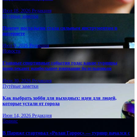
Июл 18, 2026
Редакция
Путёвые заметки
Почему ностальгия стала сильным инструментом в
интернете
Июл 9, 2026
Редакция
Новости
Главные спортивные события года: какие турниры
привлекают наибольшее внимание болельщиков
Июн 30, 2026
Редакция
Путёвые заметки
Как выбрать хобби для выходных: идеи для людей,
которые устали от города
Июн 14, 2026
Редакция
Теннис
В Париже стартовал «Ролан Гаррос» — турнир начался с