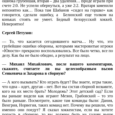
ошибка грубейшая, вторая – два удаления… Вроде играли при
счете 2:0. Не успели обернуться, а уже 2:2. Вратаря заменили
непонятно как… Пока там Шабанов «сидел на горшке» как
говорится, сделали ошибку, а Белинский еще толком на
коньках стоять не умеет. Бедный белорусский хоккей.
Невероятно!
Сергей Петухов:
— То, что касается сегодняшнего матча… Ну что, это
грубейшие ошибки обороны, которыми мастеровитые игроки
«Юности» прекрасно воспользовались. Все было четко, все по
делу. Как бы не было обидно, а результат на лицо.
—
Михаил Михайлович, после вашего комментария,
скажите, считаете ли вы целесообразным вызов
Сенкевича и Захарова в сборную?
— А кого вызывать? Кто играть будет? Вы знаете, игры такие,
что одна – идет, другая – нет. Вот вы состав сборной возьмите,
кого на их место брать? Молодежь? Этот детский сад? Если
вы раньше видели как играют Мезин, Грабовский – то это
было раньше. Посмотрите, какие там команды были: Дания,
Венгрия, Норвегия, таких команд нет. Почему вы решили, что
именно они поедут? Я сказал хоккеистам, если вы хотите
попасть в сборную, то вы должны быть на голову выше