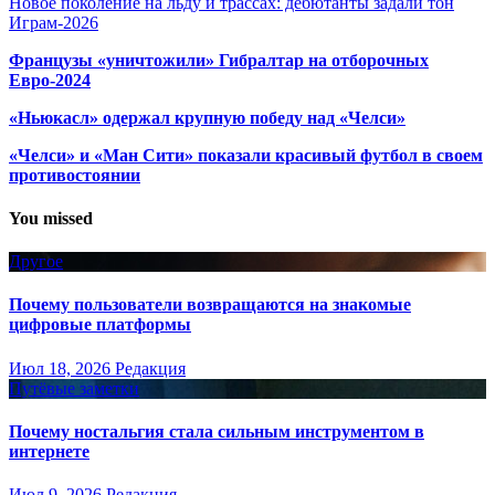
Новое поколение на льду и трассах: дебютанты задали тон
Играм-2026
Французы «уничтожили» Гибралтар на отборочных
Евро-2024
«Ньюкасл» одержал крупную победу над «Челси»
«Челси» и «Ман Сити» показали красивый футбол в своем
противостоянии
You missed
Другое
Почему пользователи возвращаются на знакомые
цифровые платформы
Июл 18, 2026
Редакция
Путёвые заметки
Почему ностальгия стала сильным инструментом в
интернете
Июл 9, 2026
Редакция