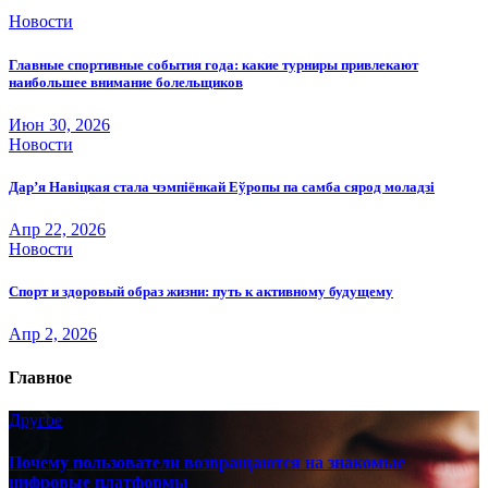
Новости
Главные спортивные события года: какие турниры привлекают
наибольшее внимание болельщиков
Июн 30, 2026
Новости
Дар’я Навіцкая стала чэмпіёнкай Еўропы па самба сярод моладзі
Апр 22, 2026
Новости
Спорт и здоровый образ жизни: путь к активному будущему
Апр 2, 2026
Главное
Другое
Почему пользователи возвращаются на знакомые
цифровые платформы