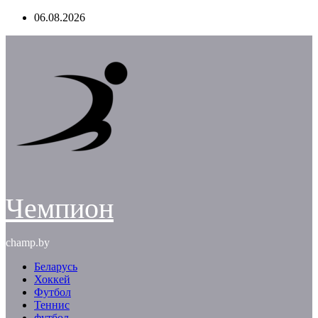
Перейти
06.08.2026
к
содержимому
Чемпион
champ.by
Беларусь
Хоккей
Футбол
Теннис
футбол