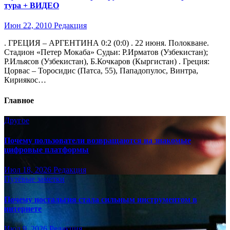
тура + ВИДЕО
Июн 22, 2010
Редакция
. ГРЕЦИЯ – АРГЕНТИНА 0:2 (0:0) . 22 июня. Полокване.
Стадион «Петер Мокаба» Судьи: Р.Ирматов (Узбекистан);
Р.Ильясов (Узбекистан), Б.Кочкаров (Кыргистан) . Греция:
Цорвас – Торосидис (Патса, 55), Пападопулос, Винтра,
Кириякос…
Главное
Другое
Почему пользователи возвращаются на знакомые
цифровые платформы
Июл 18, 2026
Редакция
Путёвые заметки
Почему ностальгия стала сильным инструментом в
интернете
Июл 9, 2026
Редакция