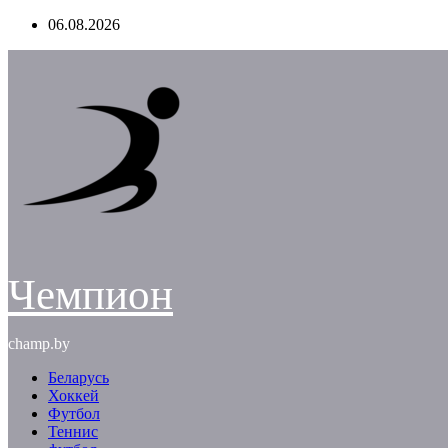
Перейти
06.08.2026
к
содержимому
Чемпион
champ.by
Беларусь
Хоккей
Футбол
Теннис