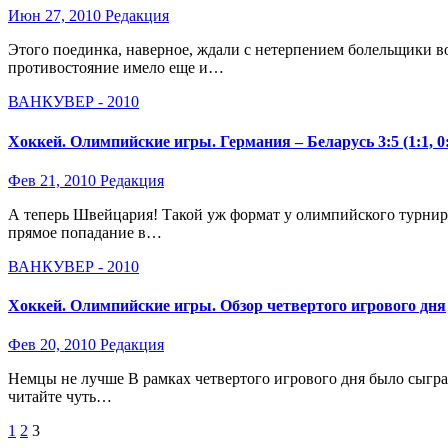
Июн 27, 2010
Редакция
Этого поединка, наверное, ждали с нетерпением болельщики во
противостояние имело еще и…
ВАНКУВЕР - 2010
Хоккей. Олимпийские игры. Германия – Беларусь 3:5 (1:1, 0:1
Фев 21, 2010
Редакция
А теперь Швейцария! Такой уж формат у олимпийского турнира,
прямое попадание в…
ВАНКУВЕР - 2010
Хоккей. Олимпийские игры. Обзор четвертого игрового дня
Фев 20, 2010
Редакция
Немцы не лучше В рамках четвертого игрового дня было сыгра
читайте чуть…
Пагинация
1
2
3