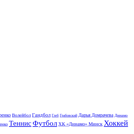
Гандбол
ренко
Волейбол
Дарья Домрачева
Динамо
Глеб
Грабовский
Футбол
Хоккей
Теннис
ХК «Динамо» Минск
енко