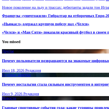
Новое поколение на льду и трассах: дебютанты задали тон Игр
Французы «уничтожили» Гибралтар на отборочных Евро-2
«Ньюкасл» одержал крупную победу над «Челси»
«Челси» и «Ман Сити» показали красивый футбол в своем 
You missed
Другое
Почему пользователи возвращаются на знакомые цифровы
Июл 18, 2026
Редакция
Путёвые заметки
Почему ностальгия стала сильным инструментом в интерне
Июл 9, 2026
Редакция
Новости
Главные спортивные события года: какие турниры привле