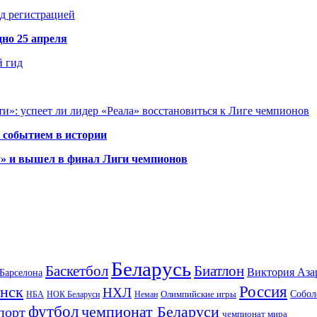
д регистрацией
но 25 апреля
й гид
и»: успеет ли лидер «Реала» восстановиться к Лиге чемпионов
 событием в истории
у» и вышел в финал Лиги чемпионов
Беларусь
Баскетбол
Биатлон
Виктория Аза
Барселона
Россия
нск
НХЛ
Олимпийские игры
Собол
НБА
НОК Беларуси
Неман
футбол
чемпионат Беларуси
порт
чемпионат мира