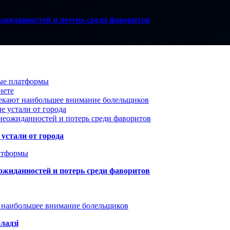
ожиданностей и потерь среди фаворитов
вые платформы
нете
лекают наибольшее внимание болельщиков
е устали от города
неожиданностей и потерь среди фаворитов
устали от города
атформы
ожиданностей и потерь среди фаворитов
т наибольшее внимание болельщиков
ладзі