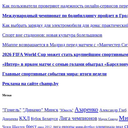
Как пользователи проверяют надежность онлайн-сервисов пере
Международный чемпионат по бодибилдингу пройдет в Грод
Как выбрать зарядку для электромобиля для дома: практически
Спорт вне стадионов: новая культура болельщиков
Мбаппе возвращается в Мадрид перед матчем с «Манчестер Сит
2026 FIFA World Cup может стать крупнейшим спортивным
«Интер» в ярком матче с семью голами обыграл «Барселон
Главные спортивные события мира: итоги недели
Реклама на сайте champ.by
Метки
Азаренко
"Гомель"
"Динамо" Минск
Александр Глеб
"Юность"
Ми
Лига чемпионов
КХЛ
Кубок Беларуси
Домрачева
Марек Сикора
с
брест
олимпиада
Шахтер
лига европы
реал
Челси
мини-футбол
евро 2012