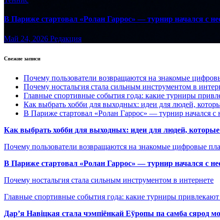
В Париже стартовал «Ролан Гаррос» — турнир начался с не
Май 24, 2026
Редакция
Свежие записи
Почему пользователи возвращаются на знакомые цифро
Почему ностальгия стала сильным инструментом в интер
Главные спортивные события года: какие турниры прив
Как выбрать хобби для выходных: идеи для людей, которы
В Париже стартовал «Ролан Гаррос» — турнир начался с 
Как выбрать хобби для выходных: идеи для людей, которые 
Почему пользователи возвращаются на знакомые цифровые пл
В Париже стартовал «Ролан Гаррос» — турнир начался с не
Почему ностальгия стала сильным инструментом в интернете
Главные спортивные события года: какие турниры привлекаю
Дар’я Навіцкая стала чэмпіёнкай Еўропы па самба сярод мо