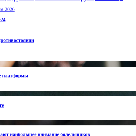
ам-2026
024
противостоянии
е платформы
те
кают наибольшее внимание болельщиков