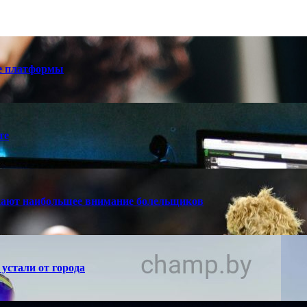
е платформы
те
кают наибольшее внимание болельщиков
устали от города