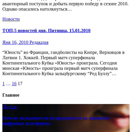
авантюрный поступок и добыть первую победу в сезоне 2010.
Однако опасались натолкнуться…
Новости
ТОП-5 новостей дня. Пятница. 15.01.2010
Янв 16, 2010
Редакция
“Юность” во Франции, гандболисты на Кипре, Верховцов в
Латвии 1. Хоккей. Первый матч суперфинала
Континентального Кубка «Юность» проиграла. Сегодня
минская «Юность» проиграла первый матч суперфинала
Континентального Кубка зальцбургскому “Ред Буллу”…
Пагинация
1
…
16
17
записей
Главное
Другое
Почему пользователи возвращаются на знакомые
цифровые платформы