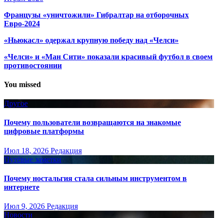
Французы «уничтожили» Гибралтар на отборочных
Евро-2024
«Ньюкасл» одержал крупную победу над «Челси»
«Челси» и «Ман Сити» показали красивый футбол в своем
противостоянии
You missed
Другое
Почему пользователи возвращаются на знакомые
цифровые платформы
Июл 18, 2026
Редакция
Путёвые заметки
Почему ностальгия стала сильным инструментом в
интернете
Июл 9, 2026
Редакция
Новости