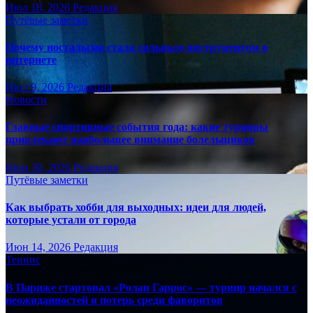
Июл 18, 2026
Редакция
Путёвые заметки
Почему ностальгия стала сильным инструментом в
интернете
Июл 9, 2026
Редакция
Новости
Главные спортивные события года: какие турниры
привлекают наибольшее внимание болельщиков
Июн 30, 2026
Редакция
Путёвые заметки
Как выбрать хобби для выходных: идеи для людей,
которые устали от города
Июн 14, 2026
Редакция
Теннис
В Париже стартовал «Ролан Гаррос» — турнир начался с
неожиданностей и потерь среди фаворитов