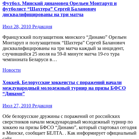
Футбол. Минский динамовец Орельен Монтаруп и
футболист “Шахтера” Сергей Баланович
дисквалифицированы на три матча
Июл 28, 2010
Редакция
Французский полузащитник минского “Динамо” Орельен
Монтаруп и полузащитник “Шахтера” Сергей Баланович
дисквалифицированы на три матча каждый за инцидент,
случившийся 25 июля на 59-й минуте матча 19-го тура
чемпионата Беларуси в…
Новости
Хоккей. Белорусские хоккеисты с поражений начали
международный молодежный турнир на призы БФСО
“Динамо”
Июл 27, 2010
Редакция
Обе белорусские дружины с поражений от российских
сверстников начали международный молодежный турнир по
хоккею на призы БФСО “Динамо”, который стартовал сегодня
в Минске, сообщает БЕЛТА. . Как информирует официальный
сайт…