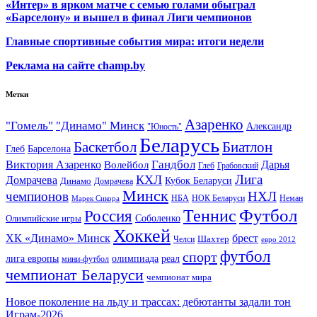
«Интер» в ярком матче с семью голами обыграл
«Барселону» и вышел в финал Лиги чемпионов
Главные спортивные события мира: итоги недели
Реклама на сайте champ.by
Метки
Азаренко
"Гомель"
"Динамо" Минск
Александр
"Юность"
Беларусь
Баскетбол
Биатлон
Глеб
Барселона
Гандбол
Виктория Азаренко
Волейбол
Дарья
Глеб
Грабовский
Лига
КХЛ
Домрачева
Кубок Беларуси
Динамо
Домрачева
Минск
чемпионов
НХЛ
НБА
Марек Сикора
НОК Беларуси
Неман
Футбол
Теннис
Россия
Олимпийские игры
Соболенко
Хоккей
ХК «Динамо» Минск
брест
Шахтер
Челси
евро 2012
футбол
спорт
олимпиада
лига европы
реал
мини-футбол
чемпионат Беларуси
чемпионат мира
Новое поколение на льду и трассах: дебютанты задали тон
Играм-2026