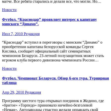
матче. Все ребята старались и делали все, что могли. Но…
Новости
Футбол. “Краснодар” проявляет интерес к капитану
минского “Динамо”.
Июл 7, 2010
Редакция
“Краснодар” вступил в переговоры с минским “Динамо” о
приобретении капитана белорусской команды Сергея
Кисляка, сообщает официальный сайт семикратных
чемпионов Беларуси. 23-летний полузащитник может стать
игроком клуба первого дивизиона чемпионата России…
Новости
Футбол. Чемпионат Беларуси. Обзор 6-ого тура. Турнирная
таблица
Апр 29, 2010
Редакция
Программу шестого тура открывал поединок в Жодино, где
«бритое» «Торпедо» принимало ничейно-безголевой
«Неман». Автозаводцы страстно желали оправдать свой