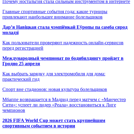
Почему ностальгия стала сильным инструментом в интернете
Главные спортивные события года: какие турниры
привлекают наибольшее внимание болельщиков
Дар’я Навіцкая стала чэмпіёнкай Еўропы па самба сярод
моладзі
Как пользователи проверяют надежность онлайн-сервисов
перед регистрацией
Международный чемпионат по бодибилдингу пройдет в
Гродно 25 апреля
Как выбрать зарядку для электромобиля для дома:
практический гид
Спорт вне стадионов: новая культура болельщиков
Мбаппе возвращается в Мадрид перед матчем с «Манчестер
Сити»: успеет ли лидер «Реала» восстановиться к Лиге
чемпионов
2026 FIFA World Cup может стать крупнейшим
спортивным событием в истории