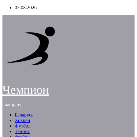
Перейти
07.08.2026
к
содержимому
Чемпион
champ.by
Беларусь
Хоккей
Футбол
Теннис
футбол