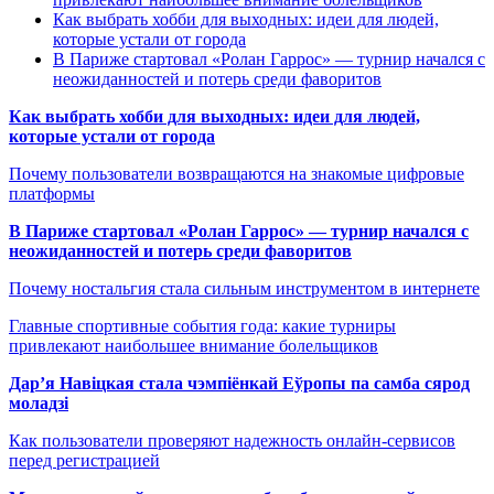
Как выбрать хобби для выходных: идеи для людей,
которые устали от города
В Париже стартовал «Ролан Гаррос» — турнир начался с
неожиданностей и потерь среди фаворитов
Как выбрать хобби для выходных: идеи для людей,
которые устали от города
Почему пользователи возвращаются на знакомые цифровые
платформы
В Париже стартовал «Ролан Гаррос» — турнир начался с
неожиданностей и потерь среди фаворитов
Почему ностальгия стала сильным инструментом в интернете
Главные спортивные события года: какие турниры
привлекают наибольшее внимание болельщиков
Дар’я Навіцкая стала чэмпіёнкай Еўропы па самба сярод
моладзі
Как пользователи проверяют надежность онлайн-сервисов
перед регистрацией