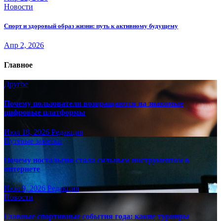
Новости
Спорт и здоровый образ жизни: путь к активному будущему
Апр 2, 2026
Главное
Другое
Почему пользователи возвращаются на знакомые
цифровые платформы
Июл 18, 2026
Редакция
Путёвые заметки
Почему ностальгия стала сильным инструментом в
интернете
Июл 9, 2026
Редакция
Новости
Главные спортивные события года: какие турниры