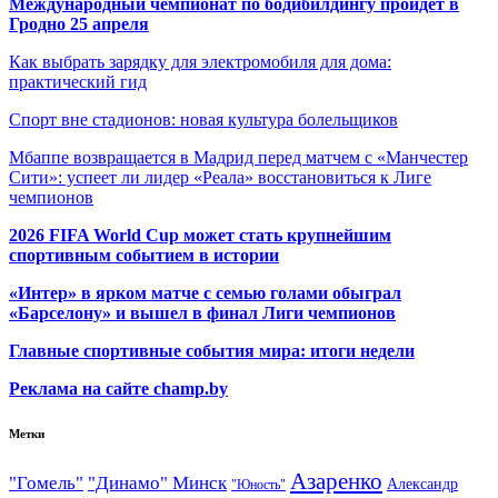
Международный чемпионат по бодибилдингу пройдет в
Гродно 25 апреля
Как выбрать зарядку для электромобиля для дома:
практический гид
Спорт вне стадионов: новая культура болельщиков
Мбаппе возвращается в Мадрид перед матчем с «Манчестер
Сити»: успеет ли лидер «Реала» восстановиться к Лиге
чемпионов
2026 FIFA World Cup может стать крупнейшим
спортивным событием в истории
«Интер» в ярком матче с семью голами обыграл
«Барселону» и вышел в финал Лиги чемпионов
Главные спортивные события мира: итоги недели
Реклама на сайте champ.by
Метки
Азаренко
"Гомель"
"Динамо" Минск
Александр
"Юность"