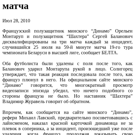
матча
Июл 28, 2010
Французский полузащитник минского “Динамо” Орельен
Монтаруп и полузащитник “Шахтера” Сергей Баланович
дисквалифицированы на три матча каждый за инцидент,
случившийся 25 июля на 59-й минуте матча 19-го тура
чемпионата Беларуси в высшей лиге, сообщает БЕЛТА.
.
Оба футболиста были удалены с поля после того, как
Баланович ударил Монтарупа рукой в лицо. Солигорец
утверждает, что такая реакция последовала после того, как
француз плюнул в него. На официальном сайте минского
“Динамо” говорится, что многократный просмотр
видеозаписи эпизода убедил, что ничего подобного со
стороны француза не было. Но наставник “Шахтера”
Владимир Журавель говорит об обратном.
.
Впрочем, как сообщается на сайте минского “Динамо”,
рефери Михаил Лавский, предварительно посоветовавшись с
лайнсменом, наказал красной карточкой динамовца не за
плевок в соперника, а за инцидент, произошедший уже после
удаления, когда француз, продолжая доказывать свою