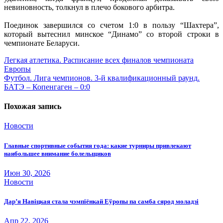
невиновность, толкнул в плечо бокового арбитра.
.
Поединок завершился со счетом 1:0 в пользу “Шахтера”,
который вытеснил минское “Динамо” со второй строки в
чемпионате Беларуси.
Навигация
Легкая атлетика. Расписание всех финалов чемпионата
Европы
по
Футбол. Лига чемпионов. 3-й квалификационный раунд.
записям
БАТЭ – Копенгаген – 0:0
Похожая запись
Новости
Главные спортивные события года: какие турниры привлекают
наибольшее внимание болельщиков
Июн 30, 2026
Новости
Дар’я Навіцкая стала чэмпіёнкай Еўропы па самба сярод моладзі
Апр 22, 2026