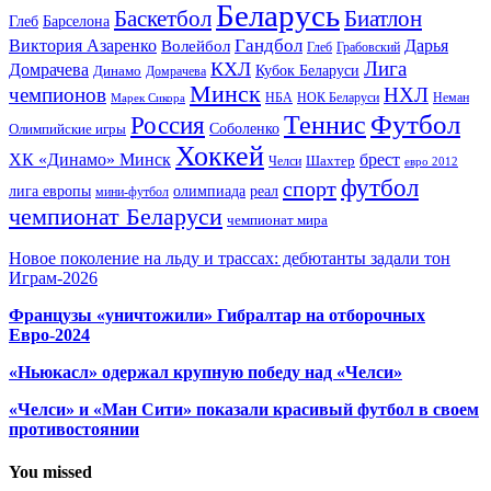
Беларусь
Баскетбол
Биатлон
Глеб
Барселона
Гандбол
Виктория Азаренко
Волейбол
Дарья
Глеб
Грабовский
Лига
КХЛ
Домрачева
Кубок Беларуси
Динамо
Домрачева
Минск
чемпионов
НХЛ
НБА
Марек Сикора
НОК Беларуси
Неман
Футбол
Теннис
Россия
Олимпийские игры
Соболенко
Хоккей
ХК «Динамо» Минск
брест
Шахтер
Челси
евро 2012
футбол
спорт
олимпиада
лига европы
реал
мини-футбол
чемпионат Беларуси
чемпионат мира
Новое поколение на льду и трассах: дебютанты задали тон
Играм-2026
Французы «уничтожили» Гибралтар на отборочных
Евро-2024
«Ньюкасл» одержал крупную победу над «Челси»
«Челси» и «Ман Сити» показали красивый футбол в своем
противостоянии
You missed