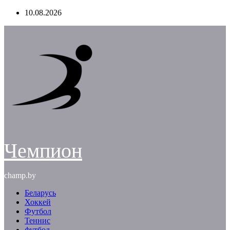
Перейти
10.08.2026
к
содержимому
Чемпион
champ.by
Беларусь
Хоккей
Футбол
Теннис
футбол