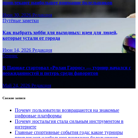
привлекают наибольшее внимание болельщиков
Июн 30, 2026
Редакция
Путёвые заметки
Как выбрать хобби для выходных: идеи для людей,
которые устали от города
Июн 14, 2026
Редакция
Теннис
В Париже стартовал «Ролан Гаррос» — турнир начался с
неожиданностей и потерь среди фаворитов
Май 24, 2026
Редакция
Свежие записи
Почему пользователи возвращаются на знакомые
цифровые платформы
Почему ностальгия стала сильным инструментом в
интернете
Главные спортивные события года: какие турниры
привлекают наибольшее внимание болельщиков