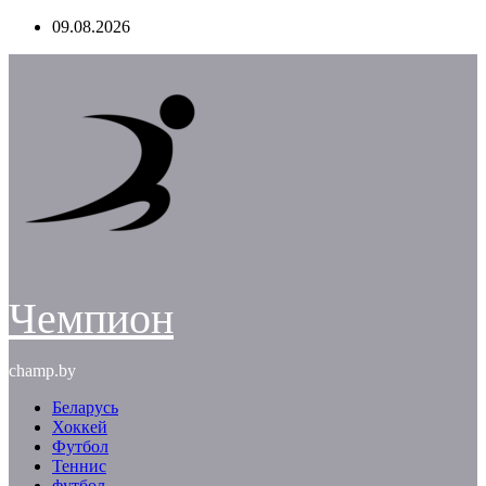
Перейти
09.08.2026
к
содержимому
Чемпион
champ.by
Беларусь
Хоккей
Футбол
Теннис
футбол