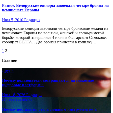
Разное. Белорусские юниоры завоевали четыре бронзы на
чемпионате Европы
Июл 5, 2010
Редакция
Белорусские юниоры завоевали четыре бронзовые медали на
чемпионате Европы по вольной, женской и греко-римской
борьбе, который завершился 4 июля в болгарском Самокове,
сообщает БЕЛТА. . Две бронзы принесли в копилку…
Пагинация
1
2
записей
Главное
Другое
Почему пользователи возвращаются на знакомые
цифровые платформы
Июл 18, 2026
Редакция
Путёвые заметки
Почему ностальгия стала сильным инструментом в