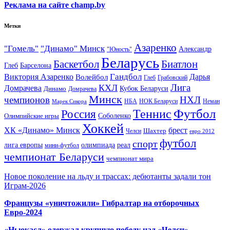
Реклама на сайте champ.by
Метки
Азаренко
"Гомель"
"Динамо" Минск
Александр
"Юность"
Беларусь
Баскетбол
Биатлон
Глеб
Барселона
Гандбол
Виктория Азаренко
Волейбол
Дарья
Глеб
Грабовский
Лига
КХЛ
Домрачева
Кубок Беларуси
Динамо
Домрачева
Минск
чемпионов
НХЛ
НБА
Марек Сикора
НОК Беларуси
Неман
Футбол
Теннис
Россия
Олимпийские игры
Соболенко
Хоккей
ХК «Динамо» Минск
брест
Шахтер
Челси
евро 2012
футбол
спорт
олимпиада
лига европы
реал
мини-футбол
чемпионат Беларуси
чемпионат мира
Новое поколение на льду и трассах: дебютанты задали тон
Играм-2026
Французы «уничтожили» Гибралтар на отборочных
Евро-2024
«Ньюкасл» одержал крупную победу над «Челси»