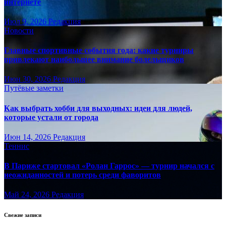
интернете
Июл 9, 2026
Редакция
Новости
Главные спортивные события года: какие турниры
привлекают наибольшее внимание болельщиков
Июн 30, 2026
Редакция
Путёвые заметки
Как выбрать хобби для выходных: идеи для людей,
которые устали от города
Июн 14, 2026
Редакция
Теннис
В Париже стартовал «Ролан Гаррос» — турнир начался с
неожиданностей и потерь среди фаворитов
Май 24, 2026
Редакция
Свежие записи