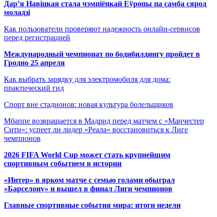
Дар’я Навіцкая стала чэмпіёнкай Еўропы па самба сярод
моладзі
Как пользователи проверяют надежность онлайн-сервисов
перед регистрацией
Международный чемпионат по бодибилдингу пройдет в
Гродно 25 апреля
Как выбрать зарядку для электромобиля для дома:
практический гид
Спорт вне стадионов: новая культура болельщиков
Мбаппе возвращается в Мадрид перед матчем с «Манчестер
Сити»: успеет ли лидер «Реала» восстановиться к Лиге
чемпионов
2026 FIFA World Cup может стать крупнейшим
спортивным событием в истории
«Интер» в ярком матче с семью голами обыграл
«Барселону» и вышел в финал Лиги чемпионов
Главные спортивные события мира: итоги недели