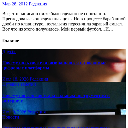
Мар 28, 2012
Редакция
Все, что написано ниже было сделано не спонтанно.
Преследовалась определенная цель. Но в процессе барабанной
дроби по клавиатуре, ностальгия пересилила здравый смысл.
Вот что из этого получилось. Мой первый футбол…И…
Главное
Другое
Почему пользователи возвращаются на знакомые
цифровые платформы
Июл 18, 2026
Редакция
Путёвые заметки
Почему ностальгия стала сильным инструментом в
интернете
Июл 9, 2026
Редакция
Новости