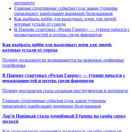
интернете
Главные спортивные события года: какие турниры
привлекают наибольшее внимание болельщиков
Как выбрать хобби для выходных: идеи для людей,
которые устали от города
В Париже стартовал «Ролан Гаррос» — турнир начался с
неожиданностей и потерь среди фаворитов
Как выбрать хобби для выходных: идеи для людей,
которые устали от города
Почему пользователи возвращаются на знакомые цифровые
платформы
В Париже стартовал «Ролан Гаррос» — турнир начался с
неожиданностей и потерь среди фаворитов
Почему ностальгия стала сильным инструментом в интернете
Главные спортивные события года: какие турниры
привлекают наибольшее внимание болельщиков
Дар’я Навіцкая стала чэмпіёнкай Еўропы па самба сярод
моладзі
Как пользователи проверяют надежность онлайн-сервисов