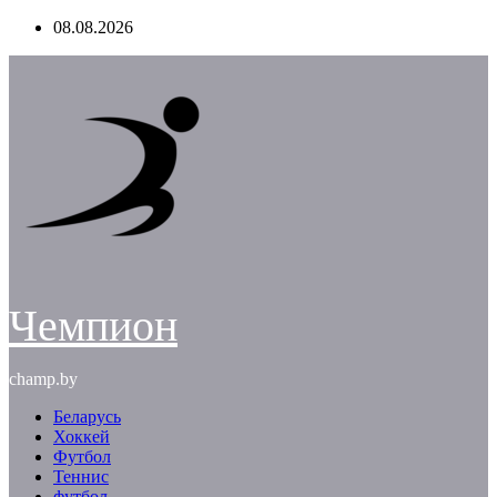
Перейти
08.08.2026
к
содержимому
Чемпион
champ.by
Беларусь
Хоккей
Футбол
Теннис
футбол