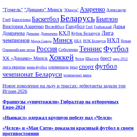
Азаренко
"Гомель"
"Динамо" Минск
Александр
"Юность"
Беларусь
Баскетбол
Биатлон
Глеб
Барселона
Гандбол
Виктория Азаренко
Волейбол
Дарья
Глеб
Грабовский
Лига
КХЛ
Домрачева
Кубок Беларуси
Динамо
Домрачева
Минск
чемпионов
НХЛ
НБА
Марек Сикора
НОК Беларуси
Неман
Футбол
Теннис
Россия
Олимпийские игры
Соболенко
Хоккей
ХК «Динамо» Минск
брест
Шахтер
Челси
евро 2012
футбол
спорт
олимпиада
лига европы
реал
мини-футбол
чемпионат Беларуси
чемпионат мира
Новое поколение на льду и трассах: дебютанты задали тон
Играм-2026
Французы «уничтожили» Гибралтар на отборочных
Евро-2024
«Ньюкасл» одержал крупную победу над «Челси»
«Челси» и «Ман Сити» показали красивый футбол в своем
противостоянии