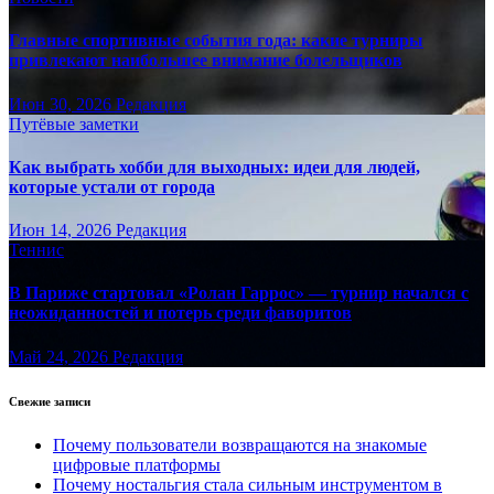
Главные спортивные события года: какие турниры
привлекают наибольшее внимание болельщиков
Июн 30, 2026
Редакция
Путёвые заметки
Как выбрать хобби для выходных: идеи для людей,
которые устали от города
Июн 14, 2026
Редакция
Теннис
В Париже стартовал «Ролан Гаррос» — турнир начался с
неожиданностей и потерь среди фаворитов
Май 24, 2026
Редакция
Свежие записи
Почему пользователи возвращаются на знакомые
цифровые платформы
Почему ностальгия стала сильным инструментом в