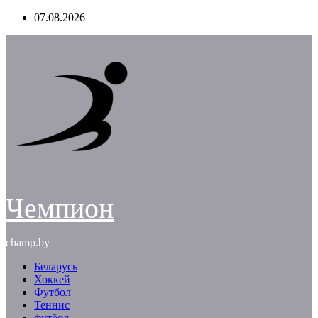
Перейти
07.08.2026
к
содержимому
Чемпион
champ.by
Беларусь
Хоккей
Футбол
Теннис
футбол