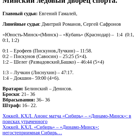
Минский ледовый дворец спорта.
Главный судья:
Евгений Гамалей,
Линейные судьи
: Дмитрий Романов, Сергей Сафронов
«Юность-Минск»(Минск) – «Кубань» (Краснодар) – 1:4 (0:1,
0:1, 1:2)
0:1 – Ерофеев (Пискунов,Лучкин) – 11:58.
0:2 – Пискунов (Савосин) – 25:25 (5×4).
1:2 – Шелег (Развадовский,Башко) – 46:44 (5×4)
1:3 – Лучкин (Лиснухин) – 47:17.
1:4 – Докшин– 59:00 (4×6).
Вратари:
Белинский – Денисов.
Броски
: 21– 36
Вбрасывания:
36– 36
Штраф:
16– 22.
Навигация
Хоккей. КХЛ. Анонс матча «Сибирь» – «Динамо-Минск»: в
поисках утраченного
по
Хоккей. КХЛ. «Сибирь» – «Динамо-Минск»:
записям
негостеприимная Сибирь…