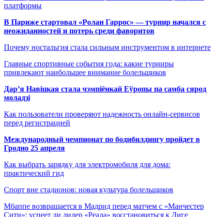
платформы
В Париже стартовал «Ролан Гаррос» — турнир начался с
неожиданностей и потерь среди фаворитов
Почему ностальгия стала сильным инструментом в интернете
Главные спортивные события года: какие турниры
привлекают наибольшее внимание болельщиков
Дар’я Навіцкая стала чэмпіёнкай Еўропы па самба сярод
моладзі
Как пользователи проверяют надежность онлайн-сервисов
перед регистрацией
Международный чемпионат по бодибилдингу пройдет в
Гродно 25 апреля
Как выбрать зарядку для электромобиля для дома:
практический гид
Спорт вне стадионов: новая культура болельщиков
Мбаппе возвращается в Мадрид перед матчем с «Манчестер
Сити»: успеет ли лидер «Реала» восстановиться к Лиге