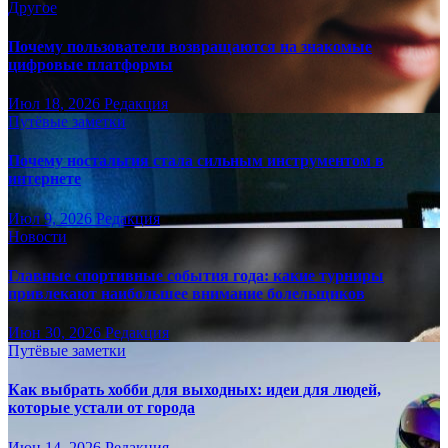
Другое
Почему пользователи возвращаются на знакомые
цифровые платформы
Июл 18, 2026
Редакция
Путёвые заметки
Почему ностальгия стала сильным инструментом в
интернете
Июл 9, 2026
Редакция
Новости
Главные спортивные события года: какие турниры
привлекают наибольшее внимание болельщиков
Июн 30, 2026
Редакция
Путёвые заметки
Как выбрать хобби для выходных: идеи для людей,
которые устали от города
Июн 14, 2026
Редакция