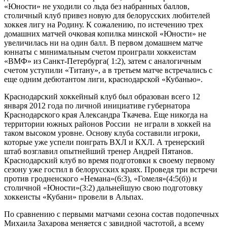
«Юности» не уходили со льда без набранных баллов,
столичный клуб привез новую для белорусских любителей
хоккея лигу на Родину. К сожалению, по истечению трех
домашних матчей очковая копилка минской «Юности» не
увеличилась ни на один балл. В первом домашнем матче
юннаты с минимальным счетом проиграли хоккеистам
«ВМФ» из Санкт-Петербурга( 1:2), затем с аналогичным
счетом уступили «Титану», а в третьем матче встречались с
еще одним дебютантом лиги, краснодарской «Кубанью».
Краснодарский хоккейный клуб был образован всего 12
января 2012 года по личной инициативе губернатора
Краснодарского края Александра Ткачева. Еще никогда на
территории южных районов России не играли в хоккей на
таком высоком уровне. Основу клуба составили игроки,
которые уже успели поиграть ВХЛ и КХЛ. А тренерский
штаб возглавил опытнейший тренер Андрей Пятанов.
Краснодарский клуб во время подготовки к своему первому
сезону уже гостил в белорусских краях. Проведя три встречи
против гродненского «Немана»(6:3), «Гомеля»(4:5(б)) и
столичной «Юности»(3:2) дальнейшую свою подготовку
хоккеисты «Кубани» провели в Альпах.
По сравнению с первыми матчами сезона состав подопечных
Михаила Захарова меняется с завидной частотой, а всему