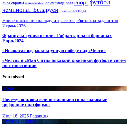
футбол
спорт
олимпиада
лига европы
реал
мини-футбол
чемпионат Беларуси
чемпионат мира
Новое поколение на льду и трассах: дебютанты задали тон
Играм-2026
Французы «уничтожили» Гибралтар на отборочных
Евро-2024
«Ньюкасл» одержал крупную победу над «Челси»
«Челси» и «Ман Сити» показали красивый футбол в своем
противостоянии
You missed
Другое
Почему пользователи возвращаются на знакомые
цифровые платформы
Июл 18, 2026
Редакция
Путёвые заметки