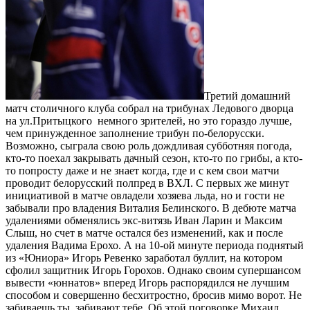
Третий домашний
матч столичного клуба собрал на трибунах Ледового дворца
на ул.Притыцкого немного зрителей, но это гораздо лучше,
чем принужденное заполнение трибун по-белорусски.
Возможно, сыграла свою роль дождливая субботняя погода,
кто-то поехал закрывать дачный сезон, кто-то по грибы, а кто-
то попросту даже и не знает когда, где и с кем свои матчи
проводит белорусский полпред в ВХЛ. С первых же минут
инициативой в матче овладели хозяева льда, но и гости не
забывали про владения Виталия Белинского. В дебюте матча
удалениями обменялись экс-витязь Иван Ларин и Максим
Слыш, но счет в матче остался без изменений, как и после
удаления Вадима Ерохо. А на 10-ой минуте периода поднятый
из «Юниора» Игорь Ревенко заработал буллит, на котором
сфолил защитник Игорь Горохов. Однако своим супершансом
вывести «юннатов» вперед Игорь распорядился не лучшим
способом и совершенно бесхитростно, бросив мимо ворот. Не
забиваешь ты, забивают тебе. Об этой поговорке Михаил