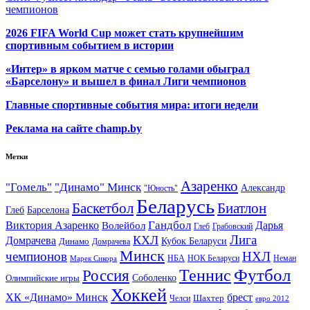
чемпионов
2026 FIFA World Cup может стать крупнейшим
спортивным событием в истории
«Интер» в ярком матче с семью голами обыграл
«Барселону» и вышел в финал Лиги чемпионов
Главные спортивные события мира: итоги недели
Реклама на сайте champ.by
Метки
Азаренко
"Гомель"
"Динамо" Минск
Александр
"Юность"
Беларусь
Баскетбол
Биатлон
Глеб
Барселона
Гандбол
Виктория Азаренко
Волейбол
Дарья
Глеб
Грабовский
Лига
КХЛ
Домрачева
Кубок Беларуси
Динамо
Домрачева
Минск
чемпионов
НХЛ
НБА
Марек Сикора
НОК Беларуси
Неман
Футбол
Теннис
Россия
Олимпийские игры
Соболенко
Хоккей
ХК «Динамо» Минск
брест
Шахтер
Челси
евро 2012