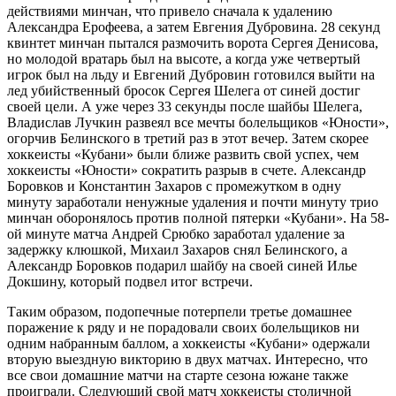
действиями минчан, что привело сначала к удалению
Александра Ерофеева, а затем Евгения Дубровина. 28 секунд
квинтет минчан пытался размочить ворота Сергея Денисова,
но молодой вратарь был на высоте, а когда уже четвертый
игрок был на льду и Евгений Дубровин готовился выйти на
лед убийственный бросок Сергея Шелега от синей достиг
своей цели. А уже через 33 секунды после шайбы Шелега,
Владислав Лучкин развеял все мечты болельщиков «Юности»,
огорчив Белинского в третий раз в этот вечер. Затем скорее
хоккеисты «Кубани» были ближе развить свой успех, чем
хоккеисты «Юности» сократить разрыв в счете. Александр
Боровков и Константин Захаров с промежутком в одну
минуту заработали ненужные удаления и почти минуту трио
минчан оборонялось против полной пятерки «Кубани». На 58-
ой минуте матча Андрей Срюбко заработал удаление за
задержку клюшкой, Михаил Захаров снял Белинского, а
Александр Боровков подарил шайбу на своей синей Илье
Докшину, который подвел итог встречи.
Таким образом, подопечные потерпели третье домашнее
поражение к ряду и не порадовали своих болельщиков ни
одним набранным баллом, а хоккеисты «Кубани» одержали
вторую выездную викторию в двух матчах. Интересно, что
все свои домашние матчи на старте сезона южане также
проиграли. Следующий свой матч хоккеисты столичной