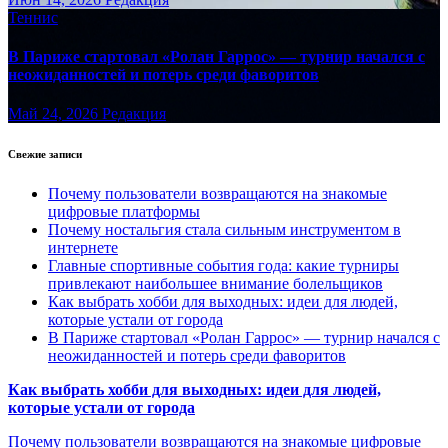
Теннис
В Париже стартовал «Ролан Гаррос» — турнир начался с
неожиданностей и потерь среди фаворитов
Май 24, 2026
Редакция
Свежие записи
Почему пользователи возвращаются на знакомые
цифровые платформы
Почему ностальгия стала сильным инструментом в
интернете
Главные спортивные события года: какие турниры
привлекают наибольшее внимание болельщиков
Как выбрать хобби для выходных: идеи для людей,
которые устали от города
В Париже стартовал «Ролан Гаррос» — турнир начался с
неожиданностей и потерь среди фаворитов
Как выбрать хобби для выходных: идеи для людей,
которые устали от города
Почему пользователи возвращаются на знакомые цифровые