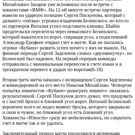
Михайлович Захаров уже вспоминал после встречи с
хоккеистами «ВМФ». На 12-ой минуте встречи партнеры
вывели на ударную позицию Сергея Пискунова, который с
дальнего «пятака» угрожал владениям Белинского, но кто-то
из партнеров Виталия успел подставить клюшку. Шайба
предательски перелетела через невысокого Белинского,
который выкатился из ворот, сокращая угол, а подоспевший
Александр Ерофеев открыл счет в матче. Как не пытались
игроки «Кубани» развить успех ничего у них не вышло. На
финише периода Сергей Заделенов словил «двухминутку», но
Белинский был надежен. На первый перерыв команды
отправились с минимальным перевесом в счете южан и в
трехкратном перевесе в ударах по воротам(6-18).
Вторая треть матча началась с возвращения Сергея Заделенова
и командировкой на его место Николая Михайлова. Четвертая
попытка хоккеистов «Кубани» разыграть лишнего оказалась
результативной. Сергей Пискунов долго думал, что придумать
и с кистей бросил в ближний угол ворот. Виталий Белинский
вероятнее всего не видел момент броска, которого закрывали
и свои и чужие, но ближний угол есть ближний угол.
Хоккеисты «Юности» сразу же мобилизовались, но сократить
счет в матче так и не удалось.
Заключительный период матча продолжился активными