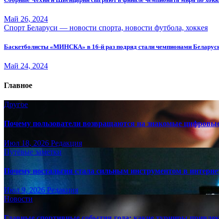
Май 26, 2024
Спорт Беларуси — новости спорта, новости футбола, хоккея
Баскетболисты «МИНСКА» в 16-й раз подряд стали чемпионами Беларус
Май 24, 2024
Главное
Другое
Почему пользователи возвращаются на знакомые цифровы
Июл 18, 2026
Редакция
Путёвые заметки
Почему ностальгия стала сильным инструментом в интерне
Июл 9, 2026
Редакция
Новости
Главные спортивные события года: какие турниры привле