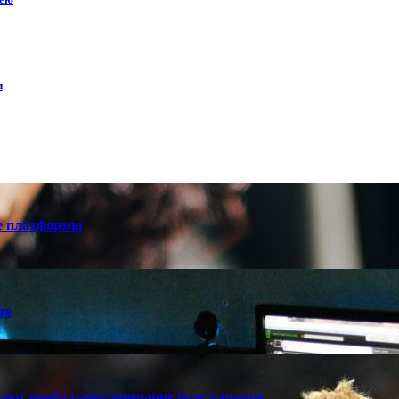
и
е платформы
те
кают наибольшее внимание болельщиков