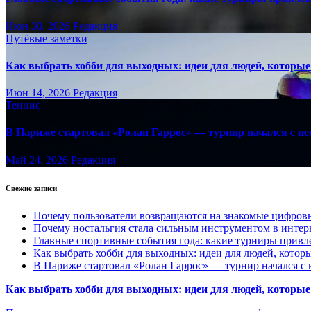
Июн 30, 2026
Редакция
Путёвые заметки
Как выбрать хобби для выходных: идеи для людей, которые 
Июн 14, 2026
Редакция
Теннис
В Париже стартовал «Ролан Гаррос» — турнир начался с не
Май 24, 2026
Редакция
Свежие записи
Почему пользователи возвращаются на знакомые цифро
Почему ностальгия стала сильным инструментом в интер
Главные спортивные события года: какие турниры прив
Как выбрать хобби для выходных: идеи для людей, которы
В Париже стартовал «Ролан Гаррос» — турнир начался с 
Как выбрать хобби для выходных: идеи для людей, которые 