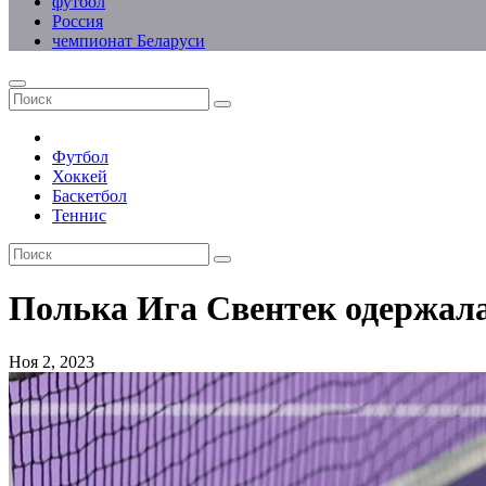
футбол
Россия
чемпионат Беларуси
Футбол
Хоккей
Баскетбол
Теннис
Полька Ига Свентек одержала
Ноя 2, 2023