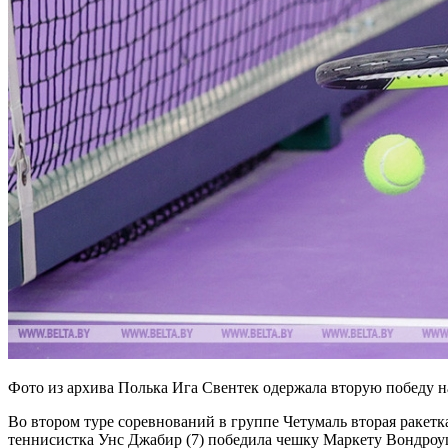
Фото из архива Полька Ига Свентек одержала вторую победу 
Во втором туре соревнований в группе Четумаль вторая ракетка
теннисистка Унс Джабир (7) победила чешку Маркету Вондроушо