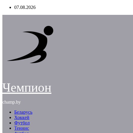
Перейти
07.08.2026
к
содержимому
Чемпион
champ.by
Беларусь
Хоккей
Футбол
Теннис