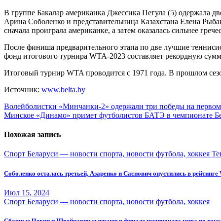
В группе Бакалар американка Джессика Пегула (5) одержала дв
Арина Соболенко и представительница Казахстана Елена Рыбак
сначала проиграла американке, а затем оказалась сильнее грече
После финиша предварительного этапа по две лучшие тенниси
фонд итогового турнира WTA-2023 составляет рекордную сумм
Итоговый турнир WTA проводится с 1971 года. В прошлом сезо
Источник:
www.belta.by
Навигация
Волейболистки «Минчанки-2» одержали три победы на первом
Минское «Динамо» примет футболистов БАТЭ в чемпионате Б
по
записям
Похожая запись
Спорт Беларуси — новости спорта, новости футбола, хоккея
Те
Соболенко осталась третьей, Азаренко и Саснович опустились в рейтинг
Июл 15, 2024
Спорт Беларуси — новости спорта, новости футбола, хоккея
Сборные Чехии и Швейцарии сыграют в финале чемпионата мира по хок