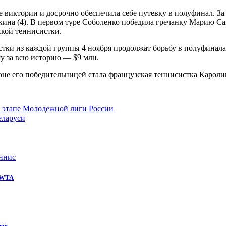
е виктории и досрочно обеспечила себе путевку в полуфинал. З
ина (4). В первом туре Соболенко победила гречанку Марию Сак
ской теннисистки.
стки из каждой группы 4 ноября продолжат борьбу в полуфинал
у за всю историю — $9 млн.
не его победительницей стала французская теннисистка Кароли
 этапе Молодежной лиги России
еларуси
ннис
е WTA
кею