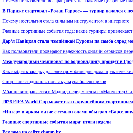
Почему пользователи возвращаются на знакомые цифровые пл
В Париже стартовал «Ролан Гаррос» — турнир начался с не
Почему ностальгия стала сильным инструментом в интернете
Главные спортивные события года: какие турниры привлекаю
Дар’я Навіцкая стала чэмпіёнкай Еўропы па самба сярод мо
Как пользователи проверяют надежность онлайн-сервисов пере
Международный чемпионат по бодибилдингу пройдет в Грод
Как выбрать зарядку для электромобиля для дома: практически
Спорт вне стадионов: новая культура болельщиков
Мбаппе возвращается в Мадрид перед матчем с «Манчестер Сит
2026 FIFA World Cup может стать крупнейшим спортивным
«Интер» в ярком матче с семью голами обыграл «Барселон
Главные спортивные события мира: итоги недели
Реклама на сайте champ.by