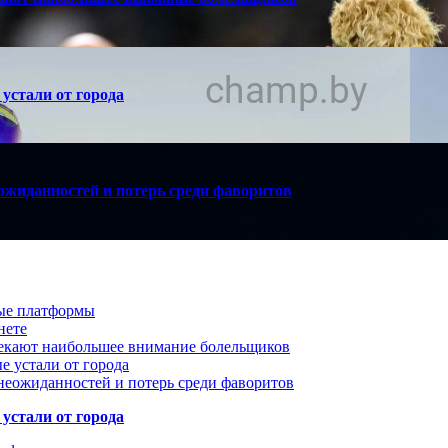
устали от города
ожиданностей и потерь среди фаворитов
вые платформы
нете
лекают наибольшее внимание болельщиков
е устали от города
неожиданностей и потерь среди фаворитов
устали от города