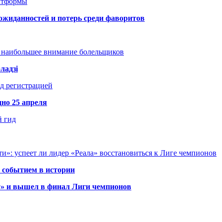
атформы
ожиданностей и потерь среди фаворитов
т наибольшее внимание болельщиков
ладзі
д регистрацией
но 25 апреля
й гид
и»: успеет ли лидер «Реала» восстановиться к Лиге чемпионов
 событием в истории
у» и вышел в финал Лиги чемпионов