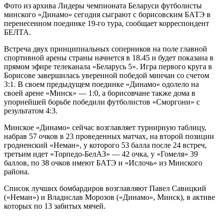
Фото из архива Лидеры чемпионата Беларуси футболисты
минского «Динамо» сегодня сыграют с борисовским БАТЭ в
перенесенном поединке 19-го тура, сообщает корреспондент
БЕЛТА.
Встреча двух принципиальных соперников на поле главной
спортивной арены страны начнется в 18.45 и будет показана в
прямом эфире телеканала «Беларусь 5». Игра первого круга в
Борисове завершилась уверенной победой минчан со счетом
3:1. В своем предыдущем поединке «Динамо» одолело на
своей арене «Минск» — 1:0, а борисовчане также дома в
упорнейшей борьбе победили футболистов «Сморгони» с
результатом 4:3.
Минское «Динамо» сейчас возглавляет турнирную таблицу,
набрав 57 очков в 23 проведенных матчах, на второй позиции
гродненский «Неман», у которого 53 балла после 24 встреч,
третьим идет «Торпедо-БелАЗ» — 42 очка, у «Гомеля» 39
баллов, по 38 очков имеют БАТЭ и «Ислочь» из Минского
района.
Список лучших бомбардиров возглавляют Павел Савицкий
(«Неман») и Владислав Морозов («Динамо», Минск), в активе
которых по 13 забитых мячей.