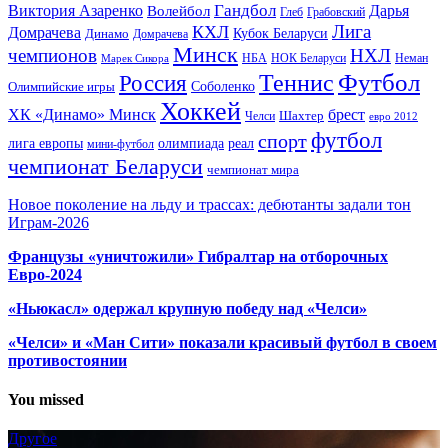
Гандбол
Виктория Азаренко
Волейбол
Дарья
Глеб
Грабовский
Лига
КХЛ
Домрачева
Кубок Беларуси
Динамо
Домрачева
Минск
чемпионов
НХЛ
НБА
Марек Сикора
НОК Беларуси
Неман
Футбол
Теннис
Россия
Олимпийские игры
Соболенко
Хоккей
ХК «Динамо» Минск
брест
Шахтер
Челси
евро 2012
футбол
спорт
олимпиада
лига европы
реал
мини-футбол
чемпионат Беларуси
чемпионат мира
Новое поколение на льду и трассах: дебютанты задали тон
Играм-2026
Французы «уничтожили» Гибралтар на отборочных
Евро-2024
«Ньюкасл» одержал крупную победу над «Челси»
«Челси» и «Ман Сити» показали красивый футбол в своем
противостоянии
You missed
Другое