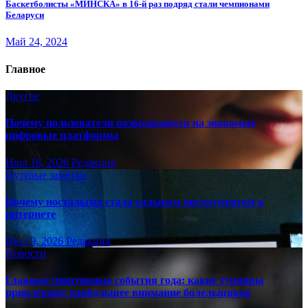
Баскетболисты «МИНСКА» в 16-й раз подряд стали чемпионами
Беларуси
Май 24, 2024
Главное
Другое
Почему пользователи возвращаются на знакомые
цифровые платформы
Июл 18, 2026
Редакция
Путёвые заметки
Почему ностальгия стала сильным инструментом в
интернете
Июл 9, 2026
Редакция
Новости
Главные спортивные события года: какие турниры
привлекают наибольшее внимание болельщиков