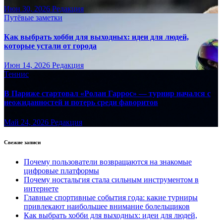
Июн 30, 2026
Редакция
Путёвые заметки
Как выбрать хобби для выходных: идеи для людей,
которые устали от города
Июн 14, 2026
Редакция
Теннис
В Париже стартовал «Ролан Гаррос» — турнир начался с
неожиданностей и потерь среди фаворитов
Май 24, 2026
Редакция
Свежие записи
Почему пользователи возвращаются на знакомые
цифровые платформы
Почему ностальгия стала сильным инструментом в
интернете
Главные спортивные события года: какие турниры
привлекают наибольшее внимание болельщиков
Как выбрать хобби для выходных: идеи для людей,