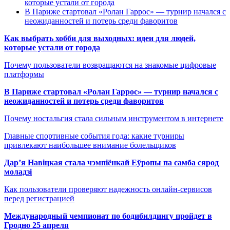
которые устали от города
В Париже стартовал «Ролан Гаррос» — турнир начался с
неожиданностей и потерь среди фаворитов
Как выбрать хобби для выходных: идеи для людей,
которые устали от города
Почему пользователи возвращаются на знакомые цифровые
платформы
В Париже стартовал «Ролан Гаррос» — турнир начался с
неожиданностей и потерь среди фаворитов
Почему ностальгия стала сильным инструментом в интернете
Главные спортивные события года: какие турниры
привлекают наибольшее внимание болельщиков
Дар’я Навіцкая стала чэмпіёнкай Еўропы па самба сярод
моладзі
Как пользователи проверяют надежность онлайн-сервисов
перед регистрацией
Международный чемпионат по бодибилдингу пройдет в
Гродно 25 апреля