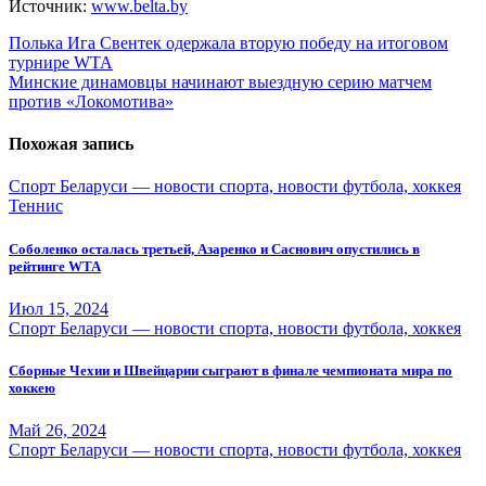
Источник:
www.belta.by
Навигация
Полька Ига Свентек одержала вторую победу на итоговом
турнире WTA
по
Минские динамовцы начинают выездную серию матчем
записям
против «Локомотива»
Похожая запись
Спорт Беларуси — новости спорта, новости футбола, хоккея
Теннис
Соболенко осталась третьей, Азаренко и Саснович опустились в
рейтинге WTA
Июл 15, 2024
Спорт Беларуси — новости спорта, новости футбола, хоккея
Сборные Чехии и Швейцарии сыграют в финале чемпионата мира по
хоккею
Май 26, 2024
Спорт Беларуси — новости спорта, новости футбола, хоккея