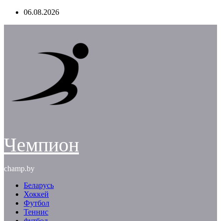
Перейти
06.08.2026
к
содержимому
Чемпион
champ.by
Беларусь
Хоккей
Футбол
Теннис
футбол