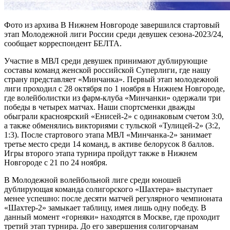
Фото из архива В Нижнем Новгороде завершился стартовый
этап Молодежной лиги России среди девушек сезона-2023/24,
сообщает корреспондент БЕЛТА.
Участие в МВЛ среди девушек принимают дублирующие
составы команд женской российской Суперлиги, где нашу
страну представляет «Минчанка». Первый этап молодежной
лиги проходил с 28 октября по 1 ноября в Нижнем Новгороде,
где волейболистки из фарм-клуба «Минчанки» одержали три
победы в четырех матчах. Наши спортсменки дважды
обыграли красноярский «Енисей-2» с одинаковым счетом 3:0,
а также обменялись викториями с тульской «Тулицей-2» (3:2,
1:3). После стартового этапа МВЛ «Минчанка-2» занимает
третье место среди 14 команд, в активе белорусок 8 баллов.
Игры второго этапа турнира пройдут также в Нижнем
Новгороде с 21 по 24 ноября.
В Молодежной волейбольной лиге среди юношей
дублирующая команда солигорского «Шахтера» выступает
менее успешно: после десяти матчей регулярного чемпионата
«Шахтер-2» замыкает таблицу, имея лишь одну победу. В
данный момент «горняки» находятся в Москве, где проходит
третий этап турнира. До его завершения солигорчанам