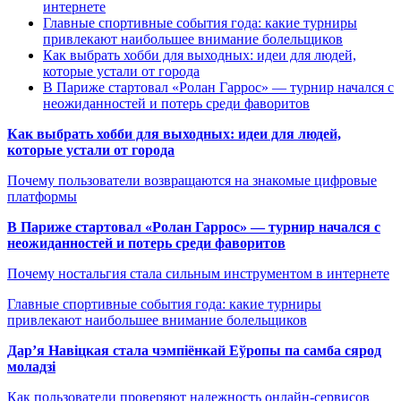
интернете
Главные спортивные события года: какие турниры
привлекают наибольшее внимание болельщиков
Как выбрать хобби для выходных: идеи для людей,
которые устали от города
В Париже стартовал «Ролан Гаррос» — турнир начался с
неожиданностей и потерь среди фаворитов
Как выбрать хобби для выходных: идеи для людей,
которые устали от города
Почему пользователи возвращаются на знакомые цифровые
платформы
В Париже стартовал «Ролан Гаррос» — турнир начался с
неожиданностей и потерь среди фаворитов
Почему ностальгия стала сильным инструментом в интернете
Главные спортивные события года: какие турниры
привлекают наибольшее внимание болельщиков
Дар’я Навіцкая стала чэмпіёнкай Еўропы па самба сярод
моладзі
Как пользователи проверяют надежность онлайн-сервисов