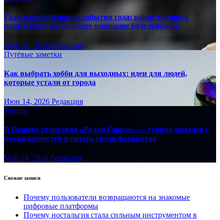
Главные спортивные события года: какие турниры
привлекают наибольшее внимание болельщиков
Июн 30, 2026
Редакция
Путёвые заметки
Как выбрать хобби для выходных: идеи для людей,
которые устали от города
Июн 14, 2026
Редакция
Теннис
В Париже стартовал «Ролан Гаррос» — турнир начался с
неожиданностей и потерь среди фаворитов
Май 24, 2026
Редакция
Свежие записи
Почему пользователи возвращаются на знакомые
цифровые платформы
Почему ностальгия стала сильным инструментом в