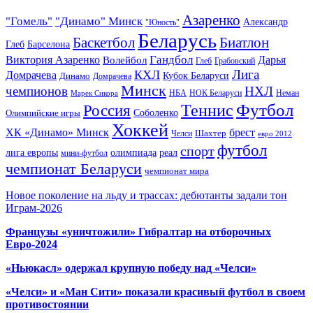
Азаренко
"Гомель"
"Динамо" Минск
Александр
"Юность"
Беларусь
Баскетбол
Биатлон
Глеб
Барселона
Гандбол
Виктория Азаренко
Волейбол
Дарья
Глеб
Грабовский
Лига
КХЛ
Домрачева
Кубок Беларуси
Динамо
Домрачева
Минск
чемпионов
НХЛ
НБА
Марек Сикора
НОК Беларуси
Неман
Футбол
Теннис
Россия
Олимпийские игры
Соболенко
Хоккей
ХК «Динамо» Минск
брест
Шахтер
Челси
евро 2012
футбол
спорт
олимпиада
лига европы
реал
мини-футбол
чемпионат Беларуси
чемпионат мира
Новое поколение на льду и трассах: дебютанты задали тон
Играм-2026
Французы «уничтожили» Гибралтар на отборочных
Евро-2024
«Ньюкасл» одержал крупную победу над «Челси»
«Челси» и «Ман Сити» показали красивый футбол в своем
противостоянии