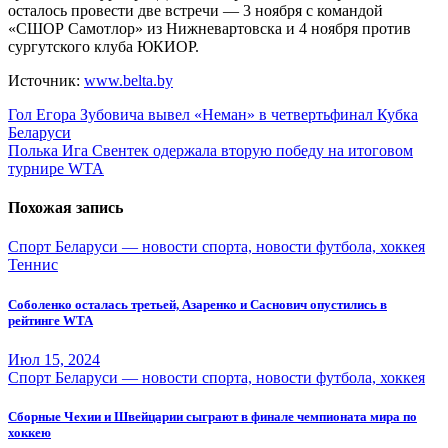
осталось провести две встречи — 3 ноября с командой
«СШОР Самотлор» из Нижневартовска и 4 ноября против
сургутского клуба ЮКИОР.
Источник:
www.belta.by
Навигация
Гол Егора Зубовича вывел «Неман» в четвертьфинал Кубка
Беларуси
по
Полька Ига Свентек одержала вторую победу на итоговом
записям
турнире WTA
Похожая запись
Спорт Беларуси — новости спорта, новости футбола, хоккея
Теннис
Соболенко осталась третьей, Азаренко и Саснович опустились в
рейтинге WTA
Июл 15, 2024
Спорт Беларуси — новости спорта, новости футбола, хоккея
Сборные Чехии и Швейцарии сыграют в финале чемпионата мира по
хоккею