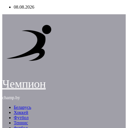
Перейти
08.08.2026
к
содержимому
Чемпион
champ.by
Беларусь
Хоккей
Футбол
Теннис
футбол