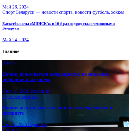
Май 26, 2024
Спорт Беларуси — новости спорта, новости футбола, хоккея
Баскетболисты «МИНСКА» в 16-й раз подряд стали чемпионами
Беларуси
Май 24, 2024
Главное
Другое
Почему пользователи возвращаются на знакомые
цифровые платформы
Июл 18, 2026
Редакция
Путёвые заметки
Почему ностальгия стала сильным инструментом в
интернете
Июл 9, 2026
Редакция
Новости