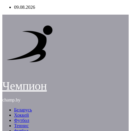
Перейти
09.08.2026
к
содержимому
Чемпион
champ.by
Беларусь
Хоккей
Футбол
Теннис
футбол