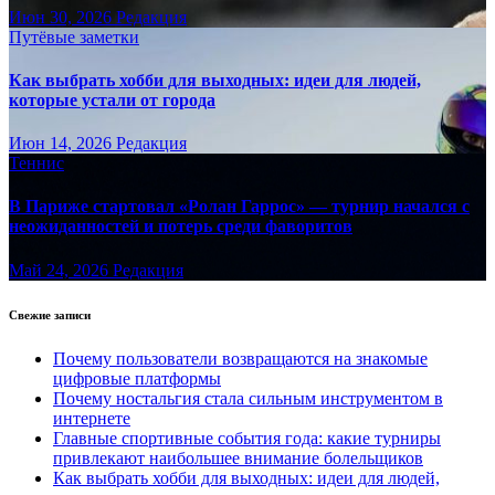
Июн 30, 2026
Редакция
Путёвые заметки
Как выбрать хобби для выходных: идеи для людей,
которые устали от города
Июн 14, 2026
Редакция
Теннис
В Париже стартовал «Ролан Гаррос» — турнир начался с
неожиданностей и потерь среди фаворитов
Май 24, 2026
Редакция
Свежие записи
Почему пользователи возвращаются на знакомые
цифровые платформы
Почему ностальгия стала сильным инструментом в
интернете
Главные спортивные события года: какие турниры
привлекают наибольшее внимание болельщиков
Как выбрать хобби для выходных: идеи для людей,