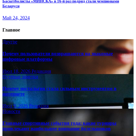
Баскетболисты «МИНСКА» в 16-й раз подряд стали чемпионами
Беларуси
Май 24, 2024
Главное
Другое
Почему пользователи возвращаются на знакомые
цифровые платформы
Июл 18, 2026
Редакция
Путёвые заметки
Почему ностальгия стала сильным инструментом в
интернете
Июл 9, 2026
Редакция
Новости
Главные спортивные события года: какие турниры
привлекают наибольшее внимание болельщиков