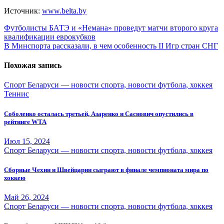
Источник:
www.belta.by
Навигация
Футболисты БАТЭ и «Немана» проведут матчи второго круга
квалификации еврокубков
по
В Минспорта рассказали, в чем особенность II Игр стран СНГ
записям
Похожая запись
Спорт Беларуси — новости спорта, новости футбола, хоккея
Теннис
Соболенко осталась третьей, Азаренко и Саснович опустились в
рейтинге WTA
Июл 15, 2024
Спорт Беларуси — новости спорта, новости футбола, хоккея
Сборные Чехии и Швейцарии сыграют в финале чемпионата мира по
хоккею
Май 26, 2024
Спорт Беларуси — новости спорта, новости футбола, хоккея