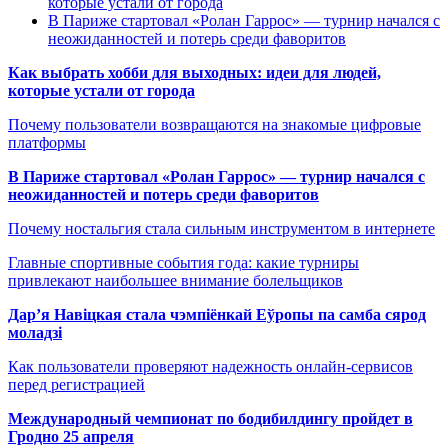
которые устали от города
В Париже стартовал «Ролан Гаррос» — турнир начался с
неожиданностей и потерь среди фаворитов
Как выбрать хобби для выходных: идеи для людей,
которые устали от города
Почему пользователи возвращаются на знакомые цифровые
платформы
В Париже стартовал «Ролан Гаррос» — турнир начался с
неожиданностей и потерь среди фаворитов
Почему ностальгия стала сильным инструментом в интернете
Главные спортивные события года: какие турниры
привлекают наибольшее внимание болельщиков
Дар’я Навіцкая стала чэмпіёнкай Еўропы па самба сярод
моладзі
Как пользователи проверяют надежность онлайн-сервисов
перед регистрацией
Международный чемпионат по бодибилдингу пройдет в
Гродно 25 апреля