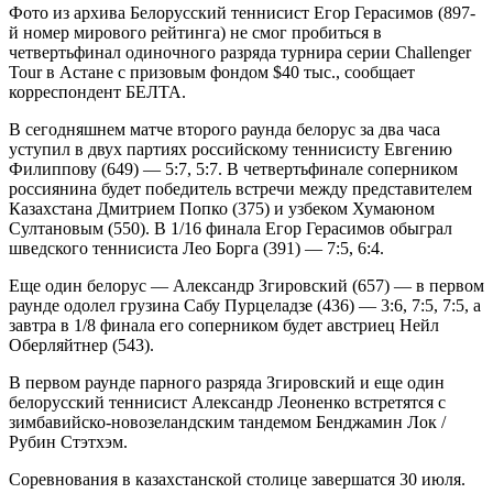
Фото из архива Белорусский теннисист Егор Герасимов (897-
й номер мирового рейтинга) не смог пробиться в
четвертьфинал одиночного разряда турнира серии Challenger
Tour в Астане с призовым фондом $40 тыс., сообщает
корреспондент БЕЛТА.
В сегодняшнем матче второго раунда белорус за два часа
уступил в двух партиях российскому теннисисту Евгению
Филиппову (649) — 5:7, 5:7. В четвертьфинале соперником
россиянина будет победитель встречи между представителем
Казахстана Дмитрием Попко (375) и узбеком Хумаюном
Султановым (550). В 1/16 финала Егор Герасимов обыграл
шведского теннисиста Лео Борга (391) — 7:5, 6:4.
Еще один белорус — Александр Згировский (657) — в первом
раунде одолел грузина Сабу Пурцеладзе (436) — 3:6, 7:5, 7:5, а
завтра в 1/8 финала его соперником будет австриец Нейл
Оберляйтнер (543).
В первом раунде парного разряда Згировский и еще один
белорусский теннисист Александр Леоненко встретятся с
зимбавийско-новозеландским тандемом Бенджамин Лок /
Рубин Стэтхэм.
Соревнования в казахстанской столице завершатся 30 июля.