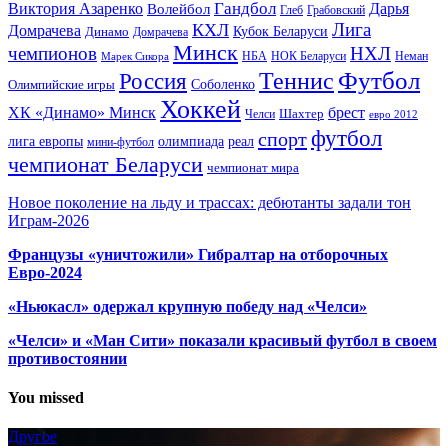
Гандбол
Виктория Азаренко
Волейбол
Дарья
Глеб
Грабовский
Лига
КХЛ
Домрачева
Кубок Беларуси
Динамо
Домрачева
Минск
чемпионов
НХЛ
НБА
Марек Сикора
НОК Беларуси
Неман
Футбол
Теннис
Россия
Олимпийские игры
Соболенко
Хоккей
ХК «Динамо» Минск
брест
Шахтер
Челси
евро 2012
футбол
спорт
олимпиада
лига европы
реал
мини-футбол
чемпионат Беларуси
чемпионат мира
Новое поколение на льду и трассах: дебютанты задали тон
Играм-2026
Французы «уничтожили» Гибралтар на отборочных
Евро-2024
«Ньюкасл» одержал крупную победу над «Челси»
«Челси» и «Ман Сити» показали красивый футбол в своем
противостоянии
You missed
Другое