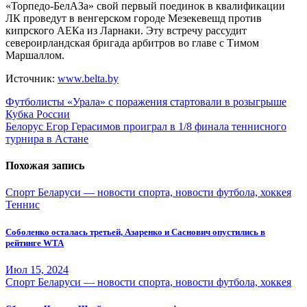
«Торпедо-БелАЗа» свой первый поединок в квалификации
ЛК проведут в венгерском городе Мезекевешд против
кипрского АЕКа из Ларнаки. Эту встречу рассудит
североирландская бригада арбитров во главе с Тимом
Маршаллом.
Источник:
www.belta.by
Навигация
Футболисты «Урала» с поражения стартовали в розыгрыше
Кубка России
по
Белорус Егор Герасимов проиграл в 1/8 финала теннисного
записям
турнира в Астане
Похожая запись
Спорт Беларуси — новости спорта, новости футбола, хоккея
Теннис
Соболенко осталась третьей, Азаренко и Саснович опустились в
рейтинге WTA
Июл 15, 2024
Спорт Беларуси — новости спорта, новости футбола, хоккея