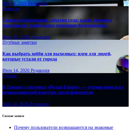
Июл 9, 2026
Редакция
Новости
Главные спортивные события года: какие турниры
привлекают наибольшее внимание болельщиков
Июн 30, 2026
Редакция
Путёвые заметки
Как выбрать хобби для выходных: идеи для людей,
которые устали от города
Июн 14, 2026
Редакция
Теннис
В Париже стартовал «Ролан Гаррос» — турнир начался с
неожиданностей и потерь среди фаворитов
Май 24, 2026
Редакция
Свежие записи
Почему пользователи возвращаются на знакомые