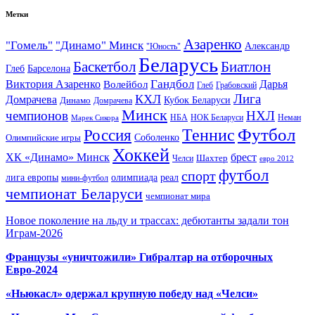
Метки
Азаренко
"Гомель"
"Динамо" Минск
Александр
"Юность"
Беларусь
Баскетбол
Биатлон
Глеб
Барселона
Гандбол
Виктория Азаренко
Волейбол
Дарья
Глеб
Грабовский
Лига
КХЛ
Домрачева
Кубок Беларуси
Динамо
Домрачева
Минск
чемпионов
НХЛ
НБА
Марек Сикора
НОК Беларуси
Неман
Футбол
Теннис
Россия
Олимпийские игры
Соболенко
Хоккей
ХК «Динамо» Минск
брест
Шахтер
Челси
евро 2012
футбол
спорт
олимпиада
лига европы
реал
мини-футбол
чемпионат Беларуси
чемпионат мира
Новое поколение на льду и трассах: дебютанты задали тон
Играм-2026
Французы «уничтожили» Гибралтар на отборочных
Евро-2024
«Ньюкасл» одержал крупную победу над «Челси»