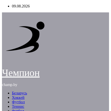
Перейти
09.08.2026
к
содержимому
Чемпион
champ.by
Беларусь
Хоккей
Футбол
Теннис
футбол