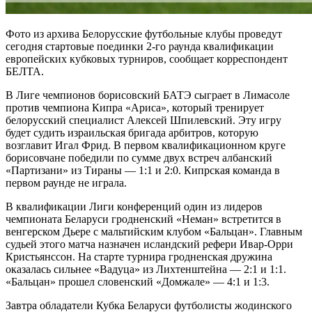
Фото из архива Белорусские футбольные клубы проведут
сегодня стартовые поединки 2-го раунда квалификации
европейских кубковых турниров, сообщает корреспондент
БЕЛТА.
В Лиге чемпионов борисовский БАТЭ сыграет в Лимасоле
против чемпиона Кипра «Ариса», который тренирует
белорусский специалист Алексей Шпилевский. Эту игру
будет судить израильская бригада арбитров, которую
возглавит Игал Фрид. В первом квалификационном круге
борисовчане победили по сумме двух встреч албанский
«Партизани» из Тираны — 1:1 и 2:0. Кипрская команда в
первом раунде не играла.
В квалификации Лиги конференций один из лидеров
чемпионата Беларуси гродненский «Неман» встретится в
венгерском Дьере с мальтийским клубом «Бальцан». Главным
судьей этого матча назначен исландский рефери Ивар-Орри
Кристьянссон. На старте турнира гродненская дружина
оказалась сильнее «Вадуца» из Лихтенштейна — 2:1 и 1:1.
«Бальцан» прошел словенский «Домжале» — 4:1 и 1:3.
Завтра обладатели Кубка Беларуси футболисты жодинского