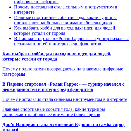
цифровые платформы
Почему ностальгия стала сильным инструментом в
интернете
Главные спортивные события года: какие турниры
привлекают наибольшее внимание болельщиков
Как выбрать хобби для выходных: идеи для людей,
которые устали от города
В Париже стартовал «Ролан Гаррос» — турнир начался с
неожиданностей и потерь среди фаворитов
Как выбрать хобби для выходных: идеи для людей,
которые устали от города
Почему пользователи возвращаются на знакомые цифровые
платформы
В Париже стартовал «Ролан Гаррос» — турнир начался с
неожиданностей и потерь среди фаворитов
Почему ностальгия стала сильным инструментом в интернете
Главные спортивные события года: какие турниры
привлекают наибольшее внимание болельщиков
Дар’я Навіцкая стала чэмпіёнкай Еўропы па самба сярод
моладзі