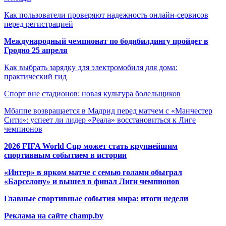
Как пользователи проверяют надежность онлайн-сервисов
перед регистрацией
Международный чемпионат по бодибилдингу пройдет в
Гродно 25 апреля
Как выбрать зарядку для электромобиля для дома:
практический гид
Спорт вне стадионов: новая культура болельщиков
Мбаппе возвращается в Мадрид перед матчем с «Манчестер
Сити»: успеет ли лидер «Реала» восстановиться к Лиге
чемпионов
2026 FIFA World Cup может стать крупнейшим
спортивным событием в истории
«Интер» в ярком матче с семью голами обыграл
«Барселону» и вышел в финал Лиги чемпионов
Главные спортивные события мира: итоги недели
Реклама на сайте champ.by