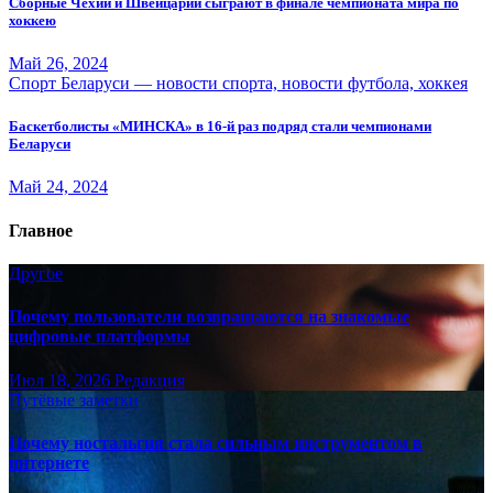
Сборные Чехии и Швейцарии сыграют в финале чемпионата мира по
хоккею
Май 26, 2024
Спорт Беларуси — новости спорта, новости футбола, хоккея
Баскетболисты «МИНСКА» в 16-й раз подряд стали чемпионами
Беларуси
Май 24, 2024
Главное
Другое
Почему пользователи возвращаются на знакомые
цифровые платформы
Июл 18, 2026
Редакция
Путёвые заметки
Почему ностальгия стала сильным инструментом в
интернете