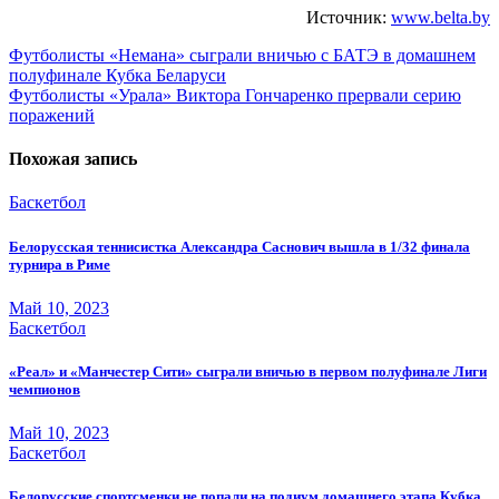
Источник:
www.belta.by
Навигация
Футболисты «Немана» сыграли вничью с БАТЭ в домашнем
полуфинале Кубка Беларуси
по
Футболисты «Урала» Виктора Гончаренко прервали серию
записям
поражений
Похожая запись
Баскетбол
Белорусская теннисистка Александра Саснович вышла в 1/32 финала
турнира в Риме
Май 10, 2023
Баскетбол
«Реал» и «Манчестер Сити» сыграли вничью в первом полуфинале Лиги
чемпионов
Май 10, 2023
Баскетбол
Белорусские спортсменки не попали на подиум домашнего этапа Кубка