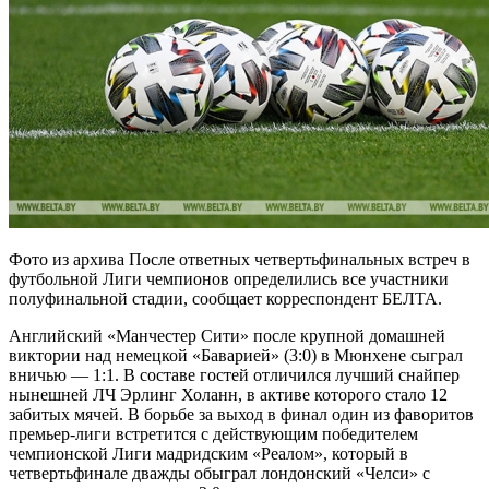
Фото из архива После ответных четвертьфинальных встреч в
футбольной Лиги чемпионов определились все участники
полуфинальной стадии, сообщает корреспондент БЕЛТА.
Английский «Манчестер Сити» после крупной домашней
виктории над немецкой «Баварией» (3:0) в Мюнхене сыграл
вничью — 1:1. В составе гостей отличился лучший снайпер
нынешней ЛЧ Эрлинг Холанн, в активе которого стало 12
забитых мячей. В борьбе за выход в финал один из фаворитов
премьер-лиги встретится с действующим победителем
чемпионской Лиги мадридским «Реалом», который в
четвертьфинале дважды обыграл лондонский «Челси» с