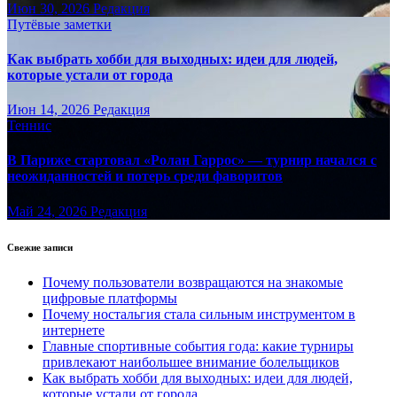
Июн 30, 2026
Редакция
Путёвые заметки
Как выбрать хобби для выходных: идеи для людей,
которые устали от города
Июн 14, 2026
Редакция
Теннис
В Париже стартовал «Ролан Гаррос» — турнир начался с
неожиданностей и потерь среди фаворитов
Май 24, 2026
Редакция
Свежие записи
Почему пользователи возвращаются на знакомые
цифровые платформы
Почему ностальгия стала сильным инструментом в
интернете
Главные спортивные события года: какие турниры
привлекают наибольшее внимание болельщиков
Как выбрать хобби для выходных: идеи для людей,
которые устали от города