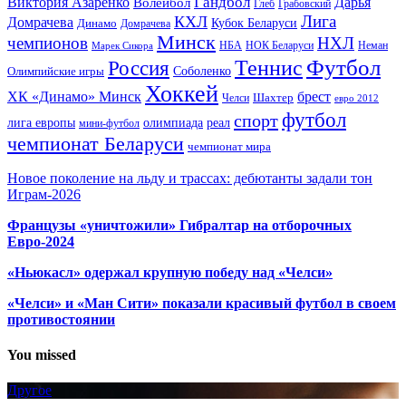
Гандбол
Виктория Азаренко
Волейбол
Дарья
Глеб
Грабовский
Лига
КХЛ
Домрачева
Кубок Беларуси
Динамо
Домрачева
Минск
чемпионов
НХЛ
НБА
Марек Сикора
НОК Беларуси
Неман
Футбол
Теннис
Россия
Олимпийские игры
Соболенко
Хоккей
ХК «Динамо» Минск
брест
Шахтер
Челси
евро 2012
футбол
спорт
олимпиада
лига европы
реал
мини-футбол
чемпионат Беларуси
чемпионат мира
Новое поколение на льду и трассах: дебютанты задали тон
Играм-2026
Французы «уничтожили» Гибралтар на отборочных
Евро-2024
«Ньюкасл» одержал крупную победу над «Челси»
«Челси» и «Ман Сити» показали красивый футбол в своем
противостоянии
You missed
Другое