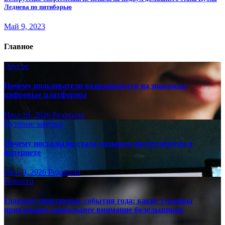
Леднева по пятиборью
Май 9, 2023
Главное
Другое
Почему пользователи возвращаются на знакомые
цифровые платформы
Июл 18, 2026
Редакция
Путёвые заметки
Почему ностальгия стала сильным инструментом в
интернете
Июл 9, 2026
Редакция
Новости
Главные спортивные события года: какие турниры
привлекают наибольшее внимание болельщиков