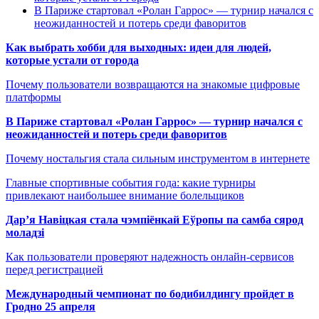
В Париже стартовал «Ролан Гаррос» — турнир начался с
неожиданностей и потерь среди фаворитов
Как выбрать хобби для выходных: идеи для людей,
которые устали от города
Почему пользователи возвращаются на знакомые цифровые
платформы
В Париже стартовал «Ролан Гаррос» — турнир начался с
неожиданностей и потерь среди фаворитов
Почему ностальгия стала сильным инструментом в интернете
Главные спортивные события года: какие турниры
привлекают наибольшее внимание болельщиков
Дар’я Навіцкая стала чэмпіёнкай Еўропы па самба сярод
моладзі
Как пользователи проверяют надежность онлайн-сервисов
перед регистрацией
Международный чемпионат по бодибилдингу пройдет в
Гродно 25 апреля