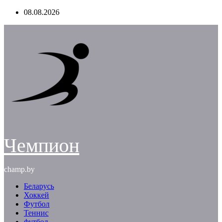
Перейти
08.08.2026
к
содержимому
Чемпион
champ.by
Беларусь
Хоккей
Футбол
Теннис
футбол