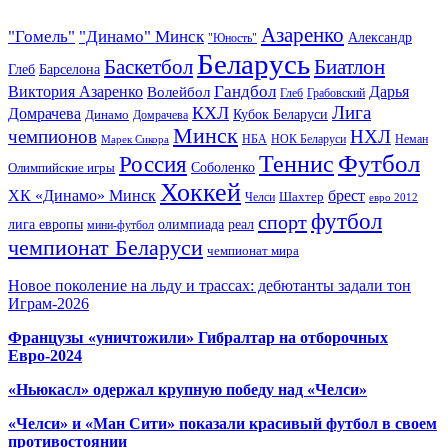
Азаренко
"Гомель"
"Динамо" Минск
Александр
"Юность"
Беларусь
Баскетбол
Биатлон
Глеб
Барселона
Гандбол
Виктория Азаренко
Волейбол
Дарья
Глеб
Грабовский
Лига
КХЛ
Домрачева
Кубок Беларуси
Динамо
Домрачева
Минск
чемпионов
НХЛ
НБА
Марек Сикора
НОК Беларуси
Неман
Футбол
Теннис
Россия
Олимпийские игры
Соболенко
Хоккей
ХК «Динамо» Минск
брест
Шахтер
Челси
евро 2012
футбол
спорт
олимпиада
лига европы
реал
мини-футбол
чемпионат Беларуси
чемпионат мира
Новое поколение на льду и трассах: дебютанты задали тон
Играм-2026
Французы «уничтожили» Гибралтар на отборочных
Евро-2024
«Ньюкасл» одержал крупную победу над «Челси»
«Челси» и «Ман Сити» показали красивый футбол в своем
противостоянии