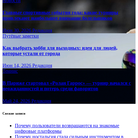
Новости
Главные спортивные события года: какие турниры
привлекают наибольшее внимание болельщиков
Июн 30, 2026
Редакция
Путёвые заметки
Как выбрать хобби для выходных: идеи для людей,
которые устали от города
Июн 14, 2026
Редакция
Теннис
В Париже стартовал «Ролан Гаррос» — турнир начался с
неожиданностей и потерь среди фаворитов
Май 24, 2026
Редакция
Свежие записи
Почему пользователи возвращаются на знакомые
цифровые платформы
Почему ностальгия стала сильным инструментом в