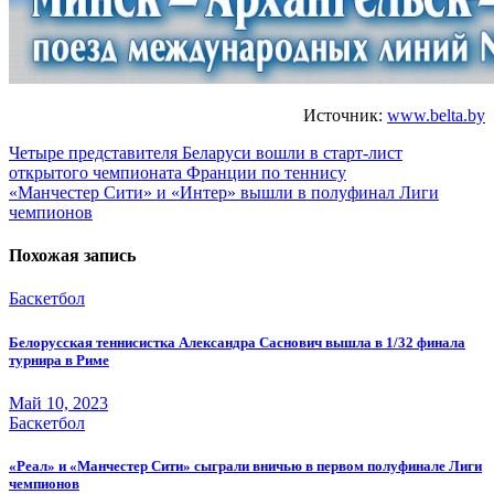
Источник:
www.belta.by
Навигация
Четыре представителя Беларуси вошли в старт-лист
открытого чемпионата Франции по теннису
по
«Манчестер Сити» и «Интер» вышли в полуфинал Лиги
записям
чемпионов
Похожая запись
Баскетбол
Белорусская теннисистка Александра Саснович вышла в 1/32 финала
турнира в Риме
Май 10, 2023
Баскетбол
«Реал» и «Манчестер Сити» сыграли вничью в первом полуфинале Лиги
чемпионов