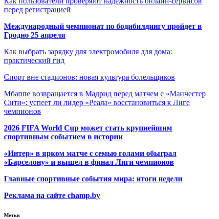
Как пользователи проверяют надежность онлайн-сервисов
перед регистрацией
Международный чемпионат по бодибилдингу пройдет в
Гродно 25 апреля
Как выбрать зарядку для электромобиля для дома:
практический гид
Спорт вне стадионов: новая культура болельщиков
Мбаппе возвращается в Мадрид перед матчем с «Манчестер
Сити»: успеет ли лидер «Реала» восстановиться к Лиге
чемпионов
2026 FIFA World Cup может стать крупнейшим
спортивным событием в истории
«Интер» в ярком матче с семью голами обыграл
«Барселону» и вышел в финал Лиги чемпионов
Главные спортивные события мира: итоги недели
Реклама на сайте champ.by
Метки