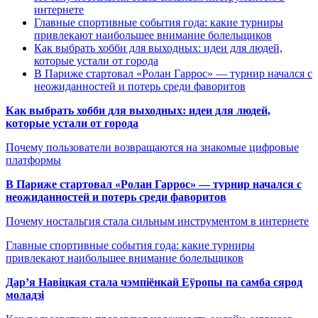
интернете
Главные спортивные события года: какие турниры
привлекают наибольшее внимание болельщиков
Как выбрать хобби для выходных: идеи для людей,
которые устали от города
В Париже стартовал «Ролан Гаррос» — турнир начался с
неожиданностей и потерь среди фаворитов
Как выбрать хобби для выходных: идеи для людей,
которые устали от города
Почему пользователи возвращаются на знакомые цифровые
платформы
В Париже стартовал «Ролан Гаррос» — турнир начался с
неожиданностей и потерь среди фаворитов
Почему ностальгия стала сильным инструментом в интернете
Главные спортивные события года: какие турниры
привлекают наибольшее внимание болельщиков
Дар’я Навіцкая стала чэмпіёнкай Еўропы па самба сярод
моладзі