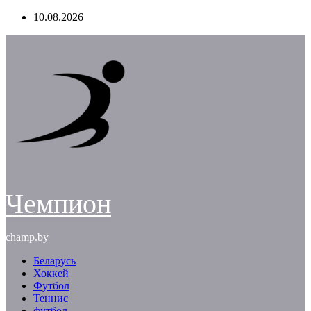
Перейти
10.08.2026
к
содержимому
Чемпион
champ.by
Беларусь
Хоккей
Футбол
Теннис
футбол