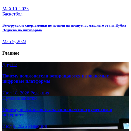
Май 10, 2023
Баскетбол
Белорусские спортсменки не попали на подиум домашнего этапа Кубка
Леднева по пятиборью
Май 9, 2023
Главное
Другое
Почему пользователи возвращаются на знакомые
цифровые платформы
Июл 18, 2026
Редакция
Путёвые заметки
Почему ностальгия стала сильным инструментом в
интернете
Июл 9, 2026
Редакция