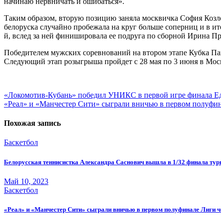
начинаю нервничать и ошибаться».
Таким образом, вторую позицию заняла москвичка София Козло
белоруска случайно пробежала на круг больше соперниц и в ито
й, вслед за ней финишировала ее подруга по сборной Ирина П
Победителем мужских соревнований на втором этапе Кубка Пав
Следующий этап розыгрыша пройдет с 28 мая по 3 июня в Москв
Навигация
«Локомотив-Кубань» победил УНИКС в первой игре финала Е
«Реал» и «Манчестер Сити» сыграли вничью в первом полуфи
по
записям
Похожая запись
Баскетбол
Белорусская теннисистка Александра Саснович вышла в 1/32 финала тур
Май 10, 2023
Баскетбол
«Реал» и «Манчестер Сити» сыграли вничью в первом полуфинале Лиги 