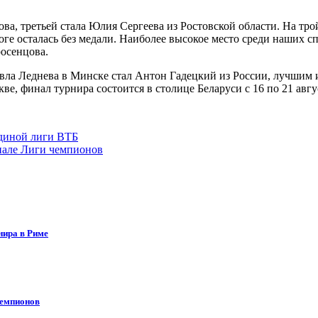
ва, третьей стала Юлия Сергеева из Ростовской области. На тр
ге осталась без медали. Наиболее высокое место среди наших сп
росенцова.
ла Леднева в Минске стал Антон Гадецкий из России, лучшим и
е, финал турнира состоится в столице Беларуси с 16 по 21 авгу
диной лиги ВТБ
нале Лиги чемпионов
нира в Риме
чемпионов