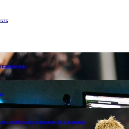
и ВТБ
е платформы
те
кают наибольшее внимание болельщиков