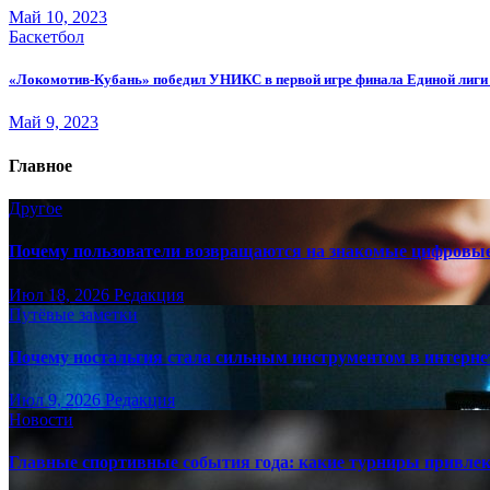
Май 10, 2023
Баскетбол
«Локомотив-Кубань» победил УНИКС в первой игре финала Единой лиг
Май 9, 2023
Главное
Другое
Почему пользователи возвращаются на знакомые цифровы
Июл 18, 2026
Редакция
Путёвые заметки
Почему ностальгия стала сильным инструментом в интерне
Июл 9, 2026
Редакция
Новости
Главные спортивные события года: какие турниры привле