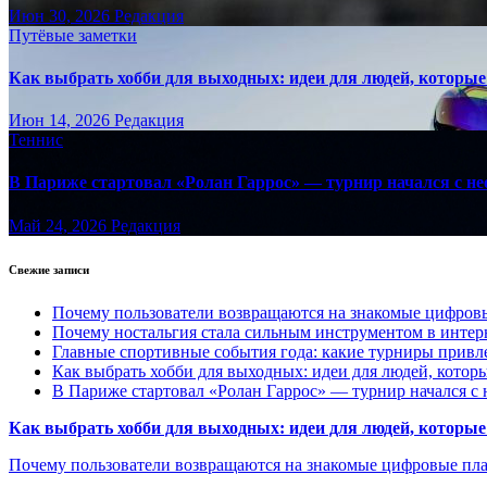
Июн 30, 2026
Редакция
Путёвые заметки
Как выбрать хобби для выходных: идеи для людей, которые 
Июн 14, 2026
Редакция
Теннис
В Париже стартовал «Ролан Гаррос» — турнир начался с не
Май 24, 2026
Редакция
Свежие записи
Почему пользователи возвращаются на знакомые цифро
Почему ностальгия стала сильным инструментом в интер
Главные спортивные события года: какие турниры прив
Как выбрать хобби для выходных: идеи для людей, которы
В Париже стартовал «Ролан Гаррос» — турнир начался с 
Как выбрать хобби для выходных: идеи для людей, которые 
Почему пользователи возвращаются на знакомые цифровые пл