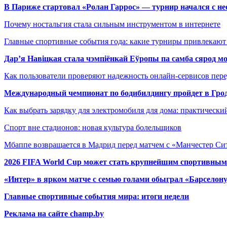
В Париже стартовал «Ролан Гаррос» — турнир начался с не
Почему ностальгия стала сильным инструментом в интернете
Главные спортивные события года: какие турниры привлекаю
Дар’я Навіцкая стала чэмпіёнкай Еўропы па самба сярод мо
Как пользователи проверяют надежность онлайн-сервисов пере
Международный чемпионат по бодибилдингу пройдет в Грод
Как выбрать зарядку для электромобиля для дома: практически
Спорт вне стадионов: новая культура болельщиков
Мбаппе возвращается в Мадрид перед матчем с «Манчестер Сит
2026 FIFA World Cup может стать крупнейшим спортивным
«Интер» в ярком матче с семью голами обыграл «Барселон
Главные спортивные события мира: итоги недели
Реклама на сайте champ.by