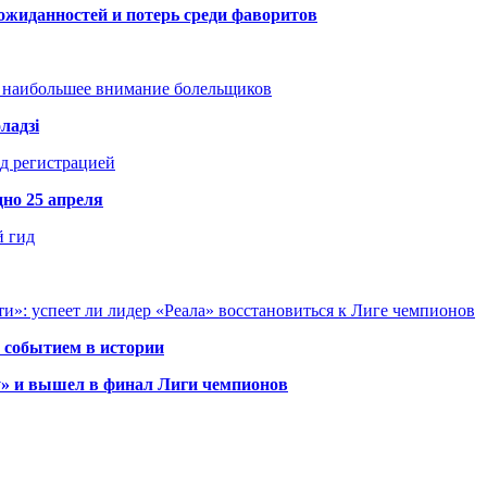
ожиданностей и потерь среди фаворитов
т наибольшее внимание болельщиков
ладзі
д регистрацией
но 25 апреля
й гид
и»: успеет ли лидер «Реала» восстановиться к Лиге чемпионов
 событием в истории
у» и вышел в финал Лиги чемпионов