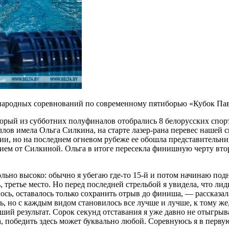
ународных соревнований по современному пятиборью «Кубок Пав
рый из субботних полуфиналов отобрались 8 белорусских спорт
ллов имела Ольга Силкина, на старте лазер-рана перевес нашей
ции, но на последнем огневом рубеже ее обошла представительн
анием от Силкиной. Ольга в итоге пересекла финишную черту вт
ольно высоко: обычно я убегаю где-то 15-й и потом начинаю подн
, третье место. Но перед последней стрельбой я увидела, что л
чилось, оставалось только сохранить отрыв до финиша, — расска
ь, но с каждым видом становилось все лучше и лучше, к тому же,
й результат. Сорок секунд отставания я уже давно не отыгрывал
победить здесь может буквально любой. Соревнуюсь я в первую о