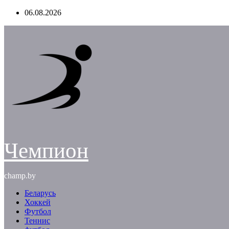
Перейти
06.08.2026
к
содержимому
Чемпион
champ.by
Беларусь
Хоккей
Футбол
Теннис