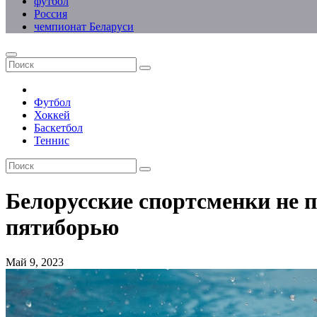
футбол
Россия
чемпионат Беларуси
Футбол
Хоккей
Баскетбол
Теннис
Белорусские спортсменки не 
пятиборью
Май 9, 2023