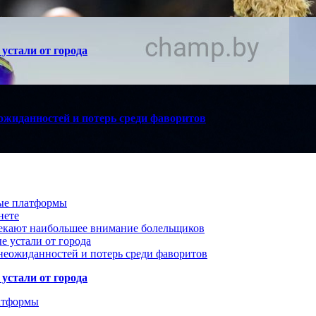
устали от города
ожиданностей и потерь среди фаворитов
вые платформы
нете
лекают наибольшее внимание болельщиков
е устали от города
неожиданностей и потерь среди фаворитов
устали от города
атформы