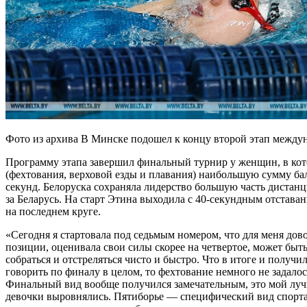
Фото из архива В Минске подошел к концу второй этап межд
Программу этапа завершил финальный турнир у женщин, в кото
(фехтования, верховой езды и плавания) наибольшую сумму ба
секунд. Белоруска сохраняла лидерство большую часть дистан
за Беларусь. На старт Этина выходила с 40-секундным отстав
на последнем круге.
«Сегодня я стартовала под седьмым номером, что для меня дов
позиции, оценивала свои силы скорее на четвертое, может быть
собраться и отстреляться чисто и быстро. Что в итоге и полу
говорить по финалу в целом, то фехтование немного не задалос
Финальный вид вообще получился замечательным, это мой лучши
девочки выровнялись. Пятиборье — специфический вид спорта, 