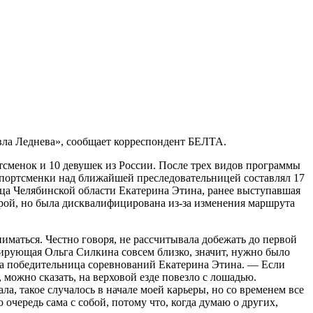
ла Леднева», сообщает корреспондент БЕЛТА.
сменок и 10 девушек из России. После трех видов программы
 спортсменки над ближайшей преследовательницей составлял 17
ица Челябинской области Екатерина Этина, ранее выступавшая
орой, но была дисквалифицирована из-за изменения маршрута
иматься. Честно говоря, не рассчитывала добежать до первой
идирующая Ольга Силкина совсем близко, значит, нужно было
зала победительница соревнований Екатерина Этина. — Если
 можно сказать, на верховой езде повезло с лошадью.
а, такое случалось в начале моей карьеры, но со временем все
чередь сама с собой, потому что, когда думаю о других,