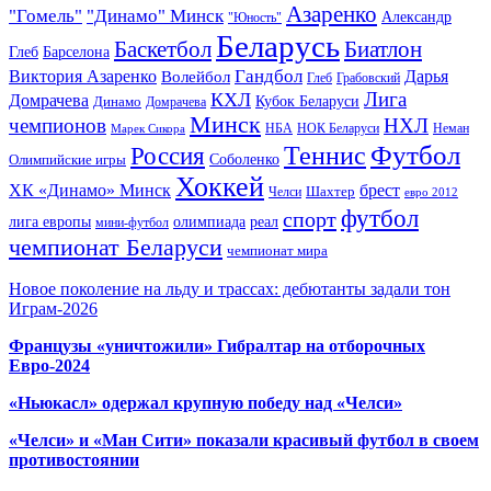
Азаренко
"Гомель"
"Динамо" Минск
Александр
"Юность"
Беларусь
Баскетбол
Биатлон
Глеб
Барселона
Гандбол
Виктория Азаренко
Волейбол
Дарья
Глеб
Грабовский
Лига
КХЛ
Домрачева
Кубок Беларуси
Динамо
Домрачева
Минск
чемпионов
НХЛ
НБА
Марек Сикора
НОК Беларуси
Неман
Футбол
Теннис
Россия
Олимпийские игры
Соболенко
Хоккей
ХК «Динамо» Минск
брест
Шахтер
Челси
евро 2012
футбол
спорт
олимпиада
лига европы
реал
мини-футбол
чемпионат Беларуси
чемпионат мира
Новое поколение на льду и трассах: дебютанты задали тон
Играм-2026
Французы «уничтожили» Гибралтар на отборочных
Евро-2024
«Ньюкасл» одержал крупную победу над «Челси»
«Челси» и «Ман Сити» показали красивый футбол в своем
противостоянии