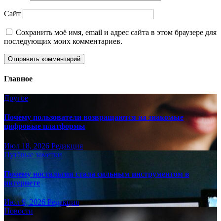
Сайт
Сохранить моё имя, email и адрес сайта в этом браузере для
последующих моих комментариев.
Главное
Другое
Почему пользователи возвращаются на знакомые
цифровые платформы
Июл 18, 2026
Редакция
Путёвые заметки
Почему ностальгия стала сильным инструментом в
интернете
Июл 9, 2026
Редакция
Новости