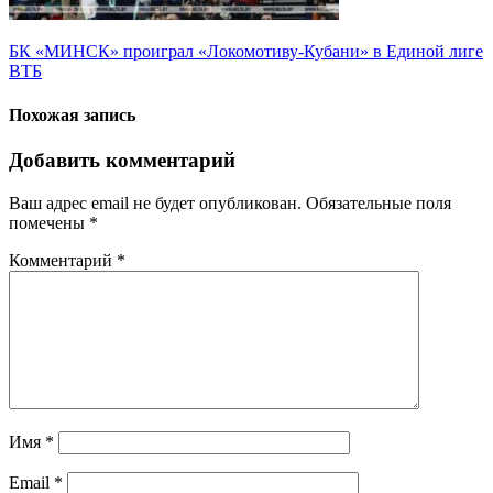
Навигация
БК «МИНСК» проиграл «Локомотиву-Кубани» в Единой лиге
ВТБ
по
записям
Похожая запись
Добавить комментарий
Ваш адрес email не будет опубликован.
Обязательные поля
помечены
*
Комментарий
*
Имя
*
Email
*