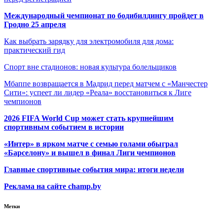
Международный чемпионат по бодибилдингу пройдет в
Гродно 25 апреля
Как выбрать зарядку для электромобиля для дома:
практический гид
Спорт вне стадионов: новая культура болельщиков
Мбаппе возвращается в Мадрид перед матчем с «Манчестер
Сити»: успеет ли лидер «Реала» восстановиться к Лиге
чемпионов
2026 FIFA World Cup может стать крупнейшим
спортивным событием в истории
«Интер» в ярком матче с семью голами обыграл
«Барселону» и вышел в финал Лиги чемпионов
Главные спортивные события мира: итоги недели
Реклама на сайте champ.by
Метки