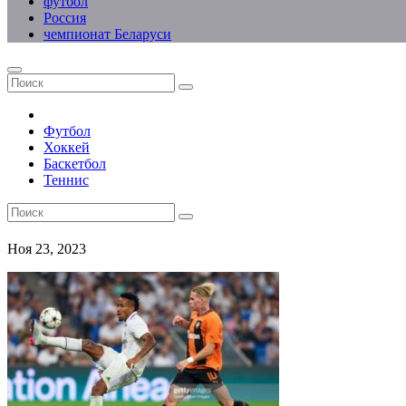
футбол
Россия
чемпионат Беларуси
Футбол
Хоккей
Баскетбол
Теннис
Ноя 23, 2023