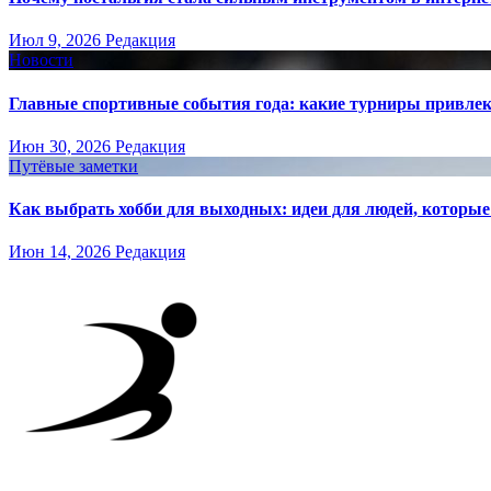
Июл 9, 2026
Редакция
Новости
Главные спортивные события года: какие турниры привле
Июн 30, 2026
Редакция
Путёвые заметки
Как выбрать хобби для выходных: идеи для людей, которые 
Июн 14, 2026
Редакция