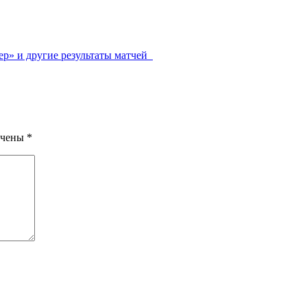
ер» и другие результаты матчей
ечены
*