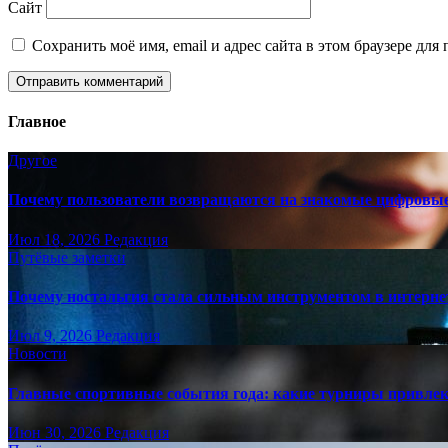
Сайт
Сохранить моё имя, email и адрес сайта в этом браузере д
Главное
Другое
Почему пользователи возвращаются на знакомые цифровы
Июл 18, 2026
Редакция
Путёвые заметки
Почему ностальгия стала сильным инструментом в интерне
Июл 9, 2026
Редакция
Новости
Главные спортивные события года: какие турниры привле
Июн 30, 2026
Редакция