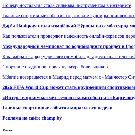
Почему ностальгия стала сильным инструментом в интернете
Главные спортивные события года: какие турниры привлекаю
Дар’я Навіцкая стала чэмпіёнкай Еўропы па самба сярод мо
Как пользователи проверяют надежность онлайн-сервисов пере
Международный чемпионат по бодибилдингу пройдет в Грод
Как выбрать зарядку для электромобиля для дома: практически
Спорт вне стадионов: новая культура болельщиков
Мбаппе возвращается в Мадрид перед матчем с «Манчестер Сит
2026 FIFA World Cup может стать крупнейшим спортивным
«Интер» в ярком матче с семью голами обыграл «Барселон
Главные спортивные события мира: итоги недели
Реклама на сайте champ.by
Метки