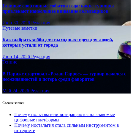
Главные спортивные события года: какие турниры
привлекают наибольшее внимание болельщиков
Июн 30, 2026
Редакция
Путёвые заметки
Как выбрать хобби для выходных: идеи для людей,
которые устали от города
Июн 14, 2026
Редакция
Теннис
В Париже стартовал «Ролан Гаррос» — турнир начался с
неожиданностей и потерь среди фаворитов
Май 24, 2026
Редакция
Свежие записи
Почему пользователи возвращаются на знакомые
цифровые платформы
Почему ностальгия стала сильным инструментом в
интернете