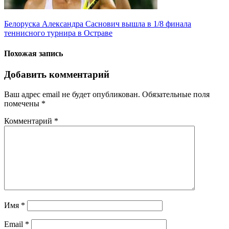
Навигация
Белоруска Александра Саснович вышла в 1/8 финала
теннисного турнира в Остраве
по
записям
Похожая запись
Добавить комментарий
Ваш адрес email не будет опубликован.
Обязательные поля
помечены
*
Комментарий
*
Имя
*
Email
*