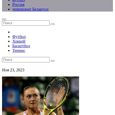
Россия
чемпионат Беларуси
Футбол
Хоккей
Баскетбол
Теннис
Ноя 23, 2023