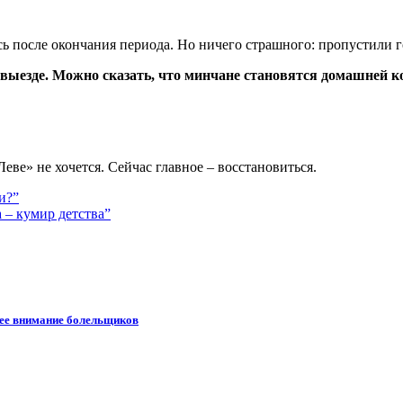
сь после окончания периода. Но ничего страшного: пропустили г
а выезде. Можно сказать, что минчане становятся домашней 
еве» не хочется. Сейчас главное – восстановиться.
и?”
 – кумир детства”
шее внимание болельщиков