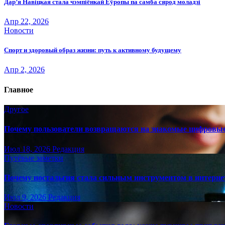
Дар’я Навіцкая стала чэмпіёнкай Еўропы па самба сярод моладзі
Апр 22, 2026
Новости
Спорт и здоровый образ жизни: путь к активному будущему
Апр 2, 2026
Главное
Другое
Почему пользователи возвращаются на знакомые цифровы
Июл 18, 2026
Редакция
Путёвые заметки
Почему ностальгия стала сильным инструментом в интерне
Июл 9, 2026
Редакция
Новости