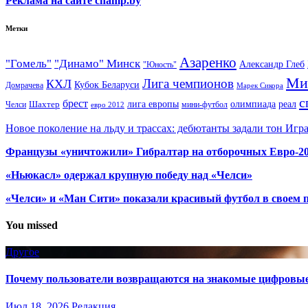
Реклама на сайте champ.by
Метки
Азаренко
"Гомель"
"Динамо" Минск
Александр Глеб
"Юность"
Ми
Лига чемпионов
КХЛ
Кубок Беларуси
Домрачева
Марек Сикора
с
брест
олимпиада
Шахтер
лига европы
реал
Челси
мини-футбол
евро 2012
Новое поколение на льду и трассах: дебютанты задали тон Игр
Французы «уничтожили» Гибралтар на отборочных Евро-2
«Ньюкасл» одержал крупную победу над «Челси»
«Челси» и «Ман Сити» показали красивый футбол в своем 
You missed
Другое
Почему пользователи возвращаются на знакомые цифровы
Июл 18, 2026
Редакция