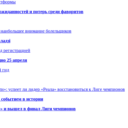
атформы
ожиданностей и потерь среди фаворитов
т наибольшее внимание болельщиков
ладзі
д регистрацией
но 25 апреля
й гид
и»: успеет ли лидер «Реала» восстановиться к Лиге чемпионов
 событием в истории
у» и вышел в финал Лиги чемпионов