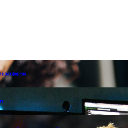
е платформы
те