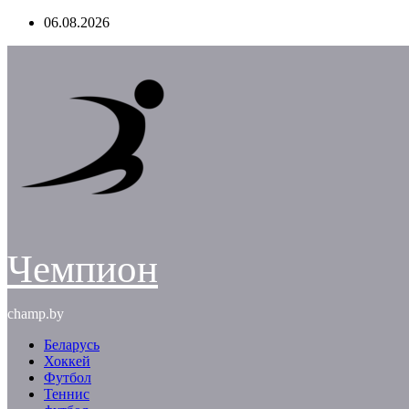
Перейти
06.08.2026
к
содержимому
Чемпион
champ.by
Беларусь
Хоккей
Футбол
Теннис