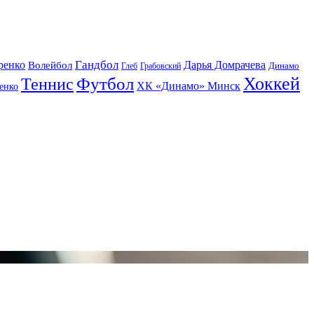
Гандбол
ренко
Волейбол
Дарья Домрачева
Динамо
Глеб
Грабовский
Футбол
Хоккей
Теннис
ХК «Динамо» Минск
енко