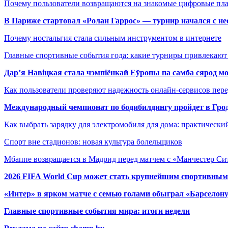
Почему пользователи возвращаются на знакомые цифровые пл
В Париже стартовал «Ролан Гаррос» — турнир начался с не
Почему ностальгия стала сильным инструментом в интернете
Главные спортивные события года: какие турниры привлекаю
Дар’я Навіцкая стала чэмпіёнкай Еўропы па самба сярод мо
Как пользователи проверяют надежность онлайн-сервисов пере
Международный чемпионат по бодибилдингу пройдет в Грод
Как выбрать зарядку для электромобиля для дома: практически
Спорт вне стадионов: новая культура болельщиков
Мбаппе возвращается в Мадрид перед матчем с «Манчестер Сит
2026 FIFA World Cup может стать крупнейшим спортивным
«Интер» в ярком матче с семью голами обыграл «Барселон
Главные спортивные события мира: итоги недели