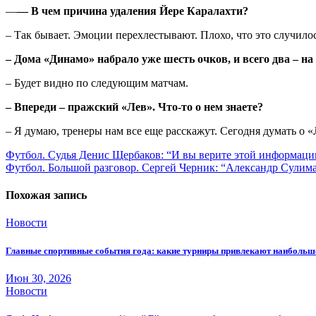
—
— В чем причина удаления Йере Каралахти?
– Так бывает. Эмоции перехлестывают. Плохо, что это случило
– Дома «Динамо» набрало уже шесть очков, и всего два – н
– Будет видно по следующим матчам.
– Впереди – пражский «Лев». Что-то о нем знаете?
– Я думаю, тренеры нам все еще расскажут. Сегодня думать о «Л
Навигация
Футбол. Судья Денис Щербаков: “И вы верите этой информаци
Футбол. Большой разговор. Сергей Черник: “Александр Сулима
по
записям
Похожая запись
Новости
Главные спортивные события года: какие турниры привлекают наиболь
Июн 30, 2026
Новости