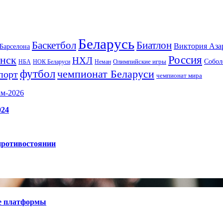
Беларусь
Баскетбол
Биатлон
Виктория Аза
Барселона
Россия
нск
НХЛ
Олимпийские игры
Собол
НБА
НОК Беларуси
Неман
футбол
чемпионат Беларуси
порт
чемпионат мира
ам-2026
024
противостоянии
е платформы