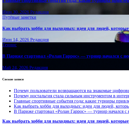
Главные спортивные события года: какие турниры привле
Июн 30, 2026
Редакция
Путёвые заметки
Как выбрать хобби для выходных: идеи для людей, которые 
Июн 14, 2026
Редакция
Теннис
В Париже стартовал «Ролан Гаррос» — турнир начался с не
Май 24, 2026
Редакция
Свежие записи
Почему пользователи возвращаются на знакомые цифро
Почему ностальгия стала сильным инструментом в интер
Главные спортивные события года: какие турниры прив
Как выбрать хобби для выходных: идеи для людей, которы
В Париже стартовал «Ролан Гаррос» — турнир начался с 
Как выбрать хобби для выходных: идеи для людей, которые 