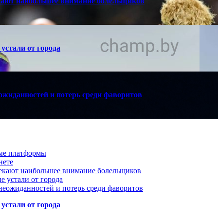
кают наибольшее внимание болельщиков
устали от города
ожиданностей и потерь среди фаворитов
вые платформы
нете
лекают наибольшее внимание болельщиков
е устали от города
неожиданностей и потерь среди фаворитов
устали от города