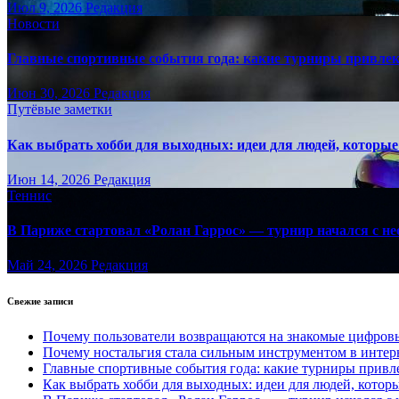
Июл 9, 2026
Редакция
Новости
Главные спортивные события года: какие турниры привле
Июн 30, 2026
Редакция
Путёвые заметки
Как выбрать хобби для выходных: идеи для людей, которые 
Июн 14, 2026
Редакция
Теннис
В Париже стартовал «Ролан Гаррос» — турнир начался с не
Май 24, 2026
Редакция
Свежие записи
Почему пользователи возвращаются на знакомые цифро
Почему ностальгия стала сильным инструментом в интер
Главные спортивные события года: какие турниры прив
Как выбрать хобби для выходных: идеи для людей, которы