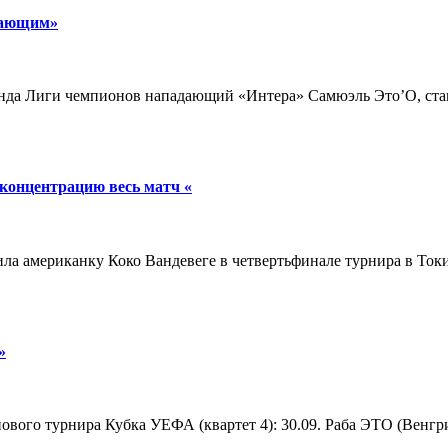
дающим»
аунда Лиги чемпионов нападающий «Интера» Самюэль Это’О, став
 концентрацию весь матч «
ила американку Коко Вандевеге в четвертьфинале турнира в Токио
»
пового турнира Кубка УЕФА (квартет 4): 30.09. Раба ЭТО (Вен