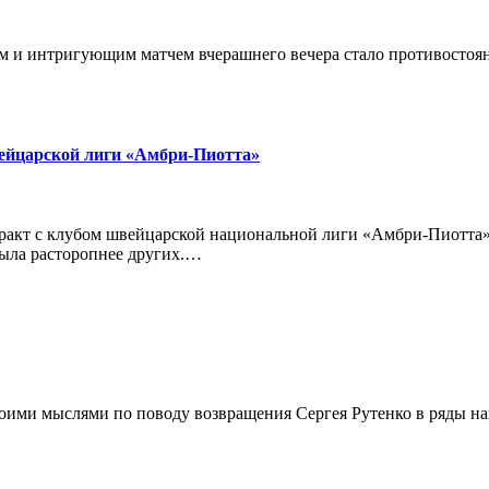
 и интригующим матчем вчерашнего вечера стало противостояни
вейцарской лиги «Амбри-Пиотта»
акт с клубом швейцарской национальной лиги «Амбри-Пиотта»,
была расторопнее других.…
оими мыслями по поводу возвращения Сергея Рутенко в ряды н