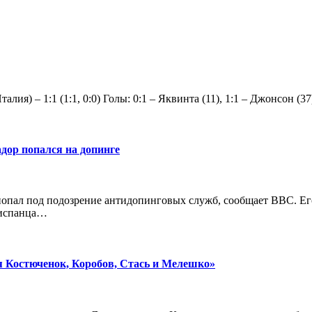
алия) – 1:1 (1:1, 0:0) Голы: 0:1 – Яквинта (11), 1:1 – Джонсо
дор попался на допинге
опал под подозрение антидопинговых служб, сообщает BBC. Его
 испанца…
я Костюченок, Коробов, Стась и Мелешко»