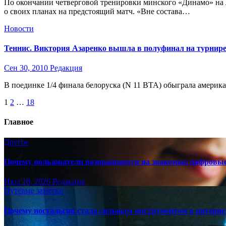
По окончании четверговой тренировки минского «Динамо» на ль
о своих планах на предстоящий матч. «Вне состава…
Новости
Теннис. Виктория Азаренко вышла в полуфинал на турнир
Сен 30, 2010
Редакция
В поединке 1/4 финала белоруска (N 11 ВТА) обыграла американ
Пагинация
1
2
…
18
записей
Главное
Другое
Почему пользователи возвращаются на знакомые цифровы
Июл 18, 2026
Редакция
Путёвые заметки
Почему ностальгия стала сильным инструментом в интерне