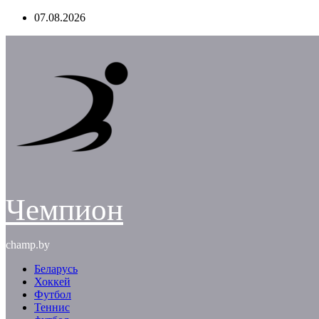
Перейти
07.08.2026
к
содержимому
Чемпион
champ.by
Беларусь
Хоккей
Футбол
Теннис