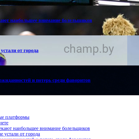
кают наибольшее внимание болельщиков
устали от города
ожиданностей и потерь среди фаворитов
вые платформы
нете
лекают наибольшее внимание болельщиков
е устали от города