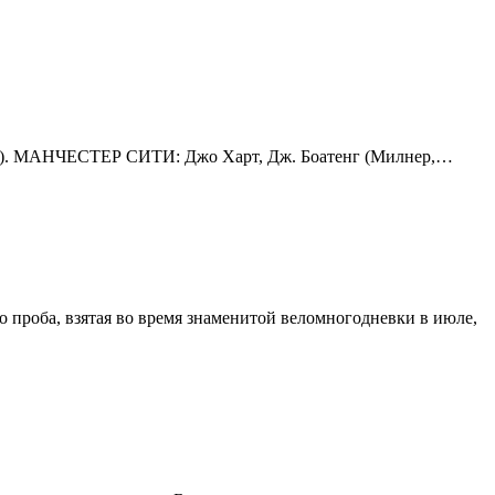
н (37). МАНЧЕСТЕР СИТИ: Джо Харт, Дж. Боатенг (Милнер,…
 проба, взятая во время знаменитой веломногодневки в июле,