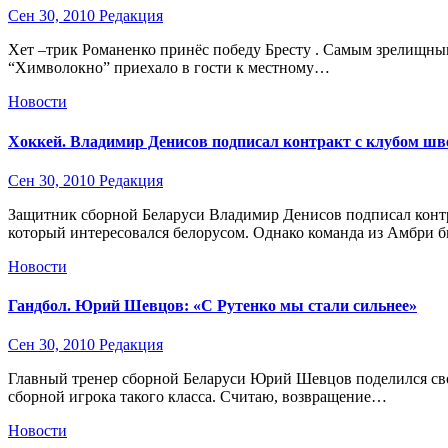
Сен 30, 2010
Редакция
Хет –трик Романенко принёс победу Бресту . Самым зрелищным
“Химволокно” приехало в гости к местному…
Новости
Хоккей. Владимир Денисов подписал контракт с клубом ш
Сен 30, 2010
Редакция
Защитник сборной Беларуси Владимир Денисов подписал контр
который интересовался белорусом. Однако команда из Амбри 
Новости
Гандбол. Юрий Шевцов: «С Рутенко мы стали сильнее»
Сен 30, 2010
Редакция
Главный тренер сборной Беларуси Юрий Шевцов поделился св
сборной игрока такого класса. Считаю, возвращение…
Новости