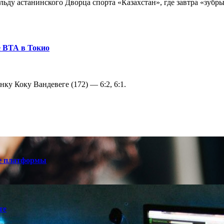
ду астанинского Дворца спорта «Казахстан», где завтра «зубры
е ВТА в Токио
ку Коку Вандевеге (172) — 6:2, 6:1.
е платформы
те