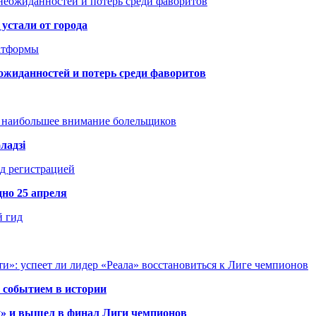
неожиданностей и потерь среди фаворитов
устали от города
атформы
ожиданностей и потерь среди фаворитов
т наибольшее внимание болельщиков
ладзі
д регистрацией
но 25 апреля
й гид
и»: успеет ли лидер «Реала» восстановиться к Лиге чемпионов
 событием в истории
у» и вышел в финал Лиги чемпионов