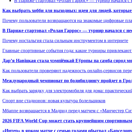
В Париже стартовал «Ролан Гаррос» — турнир начался с 
Как выбрать хобби для выходных: идеи для людей, которые 
Почему пользователи возвращаются на знакомые цифровые пл
В Париже стартовал «Ролан Гаррос» — турнир начался с не
Почему ностальгия стала сильным инструментом в интернете
Главные спортивные события года: какие турниры привлекаю
Дар’я Навіцкая стала чэмпіёнкай Еўропы па самба сярод мо
Как пользователи проверяют надежность онлайн-сервисов пере
Международный чемпионат по бодибилдингу пройдет в Грод
Как выбрать зарядку для электромобиля для дома: практически
Спорт вне стадионов: новая культура болельщиков
Мбаппе возвращается в Мадрид перед матчем с «Манчестер Сит
2026 FIFA World Cup может стать крупнейшим спортивным
«Интер» в ярком матче с семью голами обыграл «Барселон