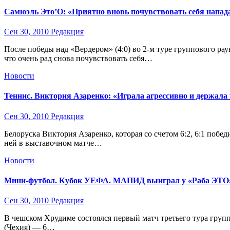
Самюэль Это’О: «Приятно вновь почувствовать себя напа
Сен 30, 2010
Редакция
После победы над «Вердером» (4:0) во 2-м туре группового р
что очень рад снова почувствовать себя…
Новости
Теннис. Виктория Азаренко: «Играла агрессивно и держала
Сен 30, 2010
Редакция
Белоруска Виктория Азаренко, которая со счетом 6:2, 6:1 побед
ней в выставочном матче…
Новости
Мини-футбол. Кубок УЕФА. МАПИД выиграл у «Раба ЭТО
Сен 30, 2010
Редакция
В чешском Хрудиме состоялся первый матч третьего тура груп
(Чехия) — 6…