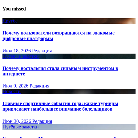
You missed
Другое
Почему пользователи возвращаются на знакомые
цифровые платформы
Июл 18, 2026
Редакция
Путёвые заметки
Почему ностальгия стала сильным инструментом в
интернете
Июл 9, 2026
Редакция
Новости
Главные спортивные события года: какие турниры
привлекают наибольшее внимание болельщиков
Июн 30, 2026
Редакция
Путёвые заметки