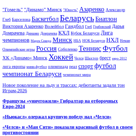
Азаренко
"Гомель"
"Динамо" Минск
Александр
"Юность"
Беларусь
Баскетбол
Биатлон
Глеб
Барселона
Гандбол
Виктория Азаренко
Волейбол
Дарья
Глеб
Грабовский
Лига
КХЛ
Домрачева
Кубок Беларуси
Динамо
Домрачева
Минск
чемпионов
НХЛ
НБА
Марек Сикора
НОК Беларуси
Неман
Футбол
Теннис
Россия
Олимпийские игры
Соболенко
Хоккей
ХК «Динамо» Минск
брест
Шахтер
Челси
евро 2012
футбол
спорт
олимпиада
лига европы
реал
мини-футбол
чемпионат Беларуси
чемпионат мира
Новое поколение на льду и трассах: дебютанты задали тон
Играм-2026
Французы «уничтожили» Гибралтар на отборочных
Евро-2024
«Ньюкасл» одержал крупную победу над «Челси»
«Челси» и «Ман Сити» показали красивый футбол в своем
противостоянии