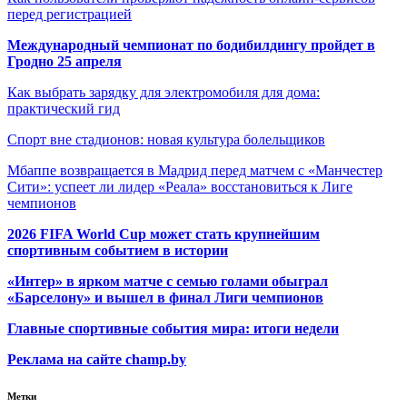
перед регистрацией
Международный чемпионат по бодибилдингу пройдет в
Гродно 25 апреля
Как выбрать зарядку для электромобиля для дома:
практический гид
Спорт вне стадионов: новая культура болельщиков
Мбаппе возвращается в Мадрид перед матчем с «Манчестер
Сити»: успеет ли лидер «Реала» восстановиться к Лиге
чемпионов
2026 FIFA World Cup может стать крупнейшим
спортивным событием в истории
«Интер» в ярком матче с семью голами обыграл
«Барселону» и вышел в финал Лиги чемпионов
Главные спортивные события мира: итоги недели
Реклама на сайте champ.by
Метки