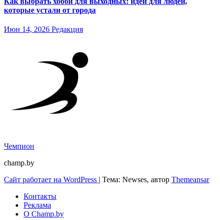
Как выбрать хобби для выходных: идеи для людей,
которые устали от города
Июн 14, 2026
Редакция
Чемпион
champ.by
Сайт работает на WordPress
|
Тема: Newses, автор
Themeansar
Контакты
Реклама
О Champ.by