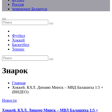
Россия
чемпионат Беларуси
Футбол
Хоккей
Баскетбол
Теннис
Знарок
Главная
Хоккей. КХЛ. Динамо Минск – МВД Балашиха 1:5 +
(ВИДЕО)
Новости
Хоккей. КХЛ. Динамо Минск – МВД Балашиха 1:5 +