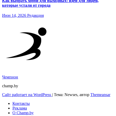
Как выбрать хобби для выходных: идеи для людей,
которые устали от города
Июн 14, 2026
Редакция
Чемпион
champ.by
Сайт работает на WordPress
|
Тема: Newses, автор
Themeansar
Контакты
Реклама
О Champ.by