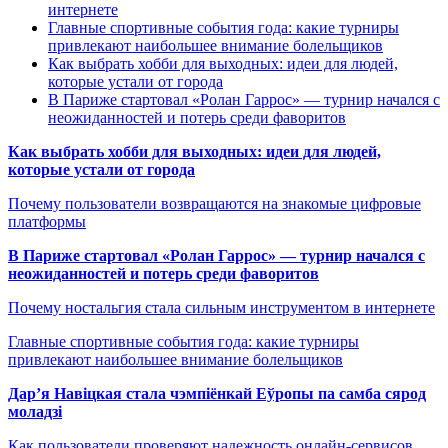
интернете
Главные спортивные события года: какие турниры
привлекают наибольшее внимание болельщиков
Как выбрать хобби для выходных: идеи для людей,
которые устали от города
В Париже стартовал «Ролан Гаррос» — турнир начался с
неожиданностей и потерь среди фаворитов
Как выбрать хобби для выходных: идеи для людей,
которые устали от города
Почему пользователи возвращаются на знакомые цифровые
платформы
В Париже стартовал «Ролан Гаррос» — турнир начался с
неожиданностей и потерь среди фаворитов
Почему ностальгия стала сильным инструментом в интернете
Главные спортивные события года: какие турниры
привлекают наибольшее внимание болельщиков
Дар’я Навіцкая стала чэмпіёнкай Еўропы па самба сярод
моладзі
Как пользователи проверяют надежность онлайн-сервисов