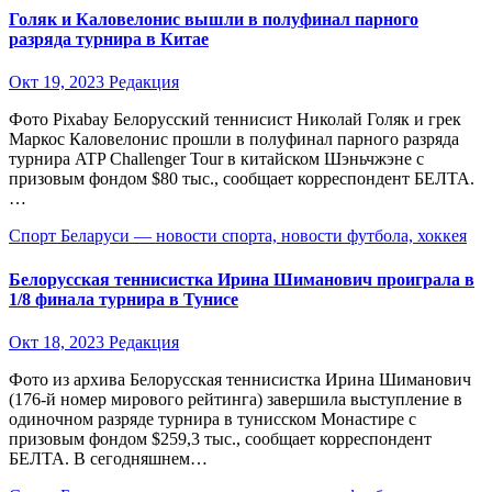
Голяк и Каловелонис вышли в полуфинал парного
разряда турнира в Китае
Окт 19, 2023
Редакция
Фото Pixabay Белорусский теннисист Николай Голяк и грек
Маркос Каловелонис прошли в полуфинал парного разряда
турнира ATP Challenger Tour в китайском Шэньчжэне с
призовым фондом $80 тыс., сообщает корреспондент БЕЛТА.
…
Спорт Беларуси — новости спорта, новости футбола, хоккея
Белорусская теннисистка Ирина Шиманович проиграла в
1/8 финала турнира в Тунисе
Окт 18, 2023
Редакция
Фото из архива Белорусская теннисистка Ирина Шиманович
(176-й номер мирового рейтинга) завершила выступление в
одиночном разряде турнира в тунисском Монастире с
призовым фондом $259,3 тыс., сообщает корреспондент
БЕЛТА. В сегодняшнем…