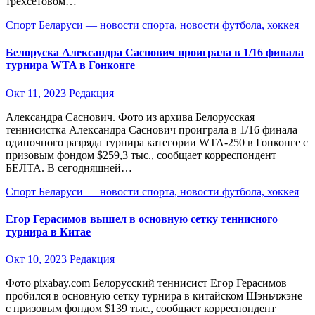
трехсетовом…
Спорт Беларуси — новости спорта, новости футбола, хоккея
Белоруска Александра Саснович проиграла в 1/16 финала
турнира WTA в Гонконге
Окт 11, 2023
Редакция
Александра Саснович. Фото из архива Белорусская
теннисистка Александра Саснович проиграла в 1/16 финала
одиночного разряда турнира категории WTA-250 в Гонконге с
призовым фондом $259,3 тыс., сообщает корреспондент
БЕЛТА. В сегодняшней…
Спорт Беларуси — новости спорта, новости футбола, хоккея
Егор Герасимов вышел в основную сетку теннисного
турнира в Китае
Окт 10, 2023
Редакция
Фото pixabay.com Белорусский теннисист Егор Герасимов
пробился в основную сетку турнира в китайском Шэньчжэне
с призовым фондом $139 тыс., сообщает корреспондент