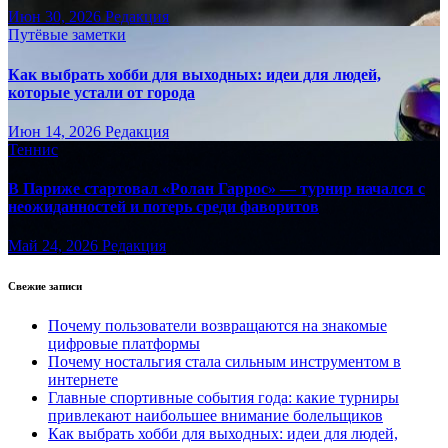
Июн 30, 2026
Редакция
Путёвые заметки
Как выбрать хобби для выходных: идеи для людей,
которые устали от города
Июн 14, 2026
Редакция
Теннис
В Париже стартовал «Ролан Гаррос» — турнир начался с
неожиданностей и потерь среди фаворитов
Май 24, 2026
Редакция
Свежие записи
Почему пользователи возвращаются на знакомые
цифровые платформы
Почему ностальгия стала сильным инструментом в
интернете
Главные спортивные события года: какие турниры
привлекают наибольшее внимание болельщиков
Как выбрать хобби для выходных: идеи для людей,