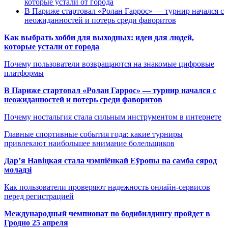
которые устали от города
В Париже стартовал «Ролан Гаррос» — турнир начался с
неожиданностей и потерь среди фаворитов
Как выбрать хобби для выходных: идеи для людей,
которые устали от города
Почему пользователи возвращаются на знакомые цифровые
платформы
В Париже стартовал «Ролан Гаррос» — турнир начался с
неожиданностей и потерь среди фаворитов
Почему ностальгия стала сильным инструментом в интернете
Главные спортивные события года: какие турниры
привлекают наибольшее внимание болельщиков
Дар’я Навіцкая стала чэмпіёнкай Еўропы па самба сярод
моладзі
Как пользователи проверяют надежность онлайн-сервисов
перед регистрацией
Международный чемпионат по бодибилдингу пройдет в
Гродно 25 апреля