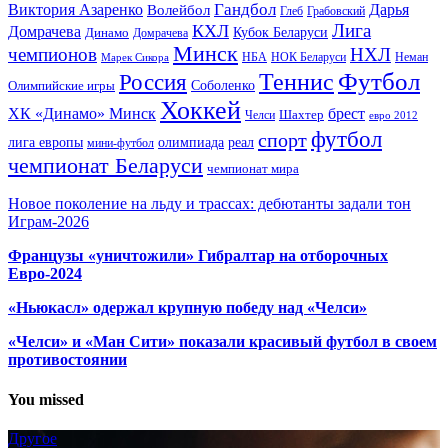
Гандбол
Виктория Азаренко
Волейбол
Дарья
Глеб
Грабовский
Лига
КХЛ
Домрачева
Кубок Беларуси
Динамо
Домрачева
Минск
чемпионов
НХЛ
НБА
Марек Сикора
НОК Беларуси
Неман
Футбол
Теннис
Россия
Олимпийские игры
Соболенко
Хоккей
ХК «Динамо» Минск
брест
Шахтер
Челси
евро 2012
футбол
спорт
олимпиада
лига европы
реал
мини-футбол
чемпионат Беларуси
чемпионат мира
Новое поколение на льду и трассах: дебютанты задали тон
Играм-2026
Французы «уничтожили» Гибралтар на отборочных
Евро-2024
«Ньюкасл» одержал крупную победу над «Челси»
«Челси» и «Ман Сити» показали красивый футбол в своем
противостоянии
You missed
Другое