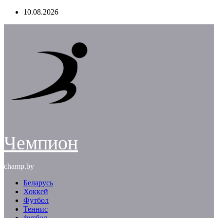
Перейти
10.08.2026
к
содержимому
Чемпион
champ.by
Беларусь
Хоккей
Футбол
Теннис
футбол