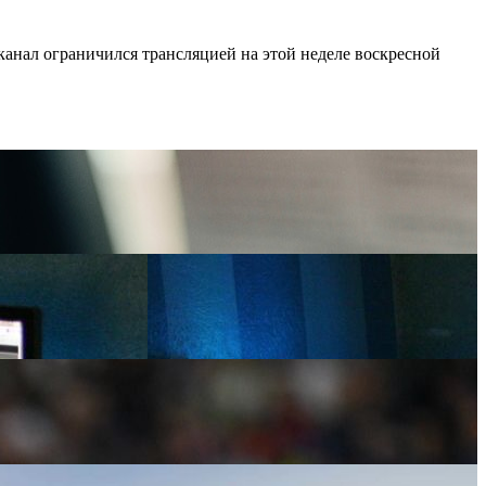
еканал ограничился трансляцией на этой неделе воскресной