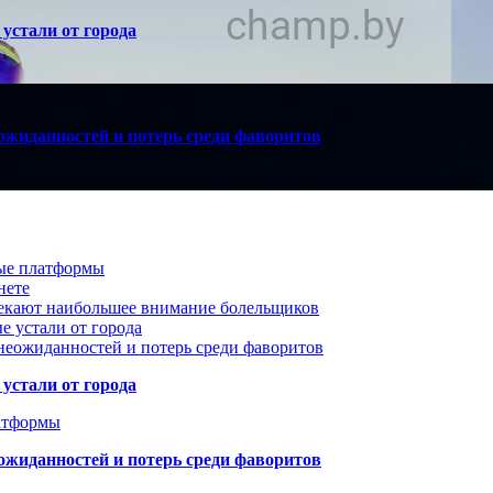
устали от города
ожиданностей и потерь среди фаворитов
вые платформы
нете
лекают наибольшее внимание болельщиков
е устали от города
неожиданностей и потерь среди фаворитов
устали от города
атформы
ожиданностей и потерь среди фаворитов