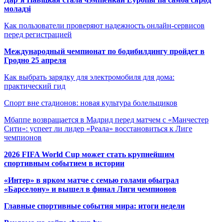
моладзі
Как пользователи проверяют надежность онлайн-сервисов
перед регистрацией
Международный чемпионат по бодибилдингу пройдет в
Гродно 25 апреля
Как выбрать зарядку для электромобиля для дома:
практический гид
Спорт вне стадионов: новая культура болельщиков
Мбаппе возвращается в Мадрид перед матчем с «Манчестер
Сити»: успеет ли лидер «Реала» восстановиться к Лиге
чемпионов
2026 FIFA World Cup может стать крупнейшим
спортивным событием в истории
«Интер» в ярком матче с семью голами обыграл
«Барселону» и вышел в финал Лиги чемпионов
Главные спортивные события мира: итоги недели