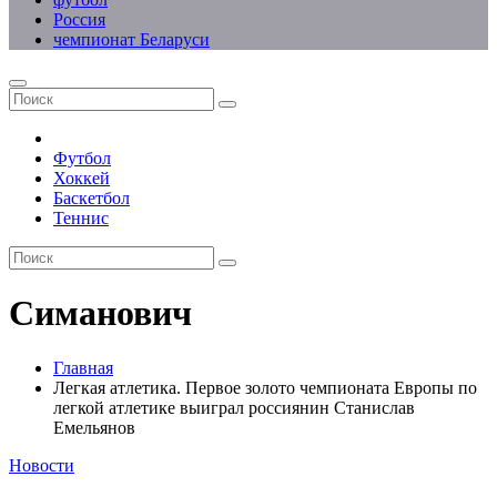
Россия
чемпионат Беларуси
Футбол
Хоккей
Баскетбол
Теннис
Симанович
Главная
Легкая атлетика. Первое золото чемпионата Европы по
легкой атлетике выиграл россиянин Станислав
Емельянов
Новости