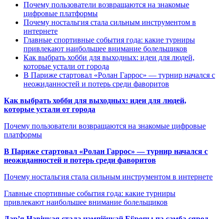
Почему пользователи возвращаются на знакомые
цифровые платформы
Почему ностальгия стала сильным инструментом в
интернете
Главные спортивные события года: какие турниры
привлекают наибольшее внимание болельщиков
Как выбрать хобби для выходных: идеи для людей,
которые устали от города
В Париже стартовал «Ролан Гаррос» — турнир начался с
неожиданностей и потерь среди фаворитов
Как выбрать хобби для выходных: идеи для людей,
которые устали от города
Почему пользователи возвращаются на знакомые цифровые
платформы
В Париже стартовал «Ролан Гаррос» — турнир начался с
неожиданностей и потерь среди фаворитов
Почему ностальгия стала сильным инструментом в интернете
Главные спортивные события года: какие турниры
привлекают наибольшее внимание болельщиков
Дар’я Навіцкая стала чэмпіёнкай Еўропы па самба сярод