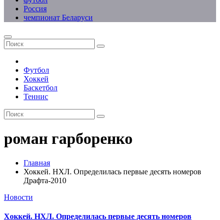
Россия
чемпионат Беларуси
Футбол
Хоккей
Баскетбол
Теннис
роман гарборенко
Главная
Хоккей. НХЛ. Определилась первые десять номеров
Драфта-2010
Новости
Хоккей. НХЛ. Определилась первые десять номеров