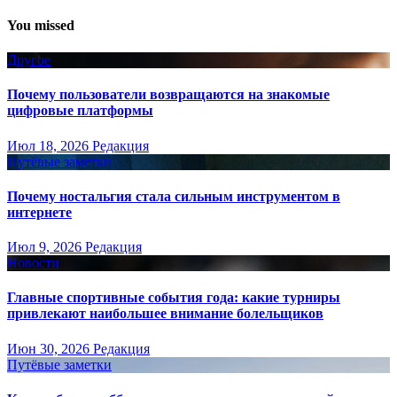
You missed
Другое
Почему пользователи возвращаются на знакомые
цифровые платформы
Июл 18, 2026
Редакция
Путёвые заметки
Почему ностальгия стала сильным инструментом в
интернете
Июл 9, 2026
Редакция
Новости
Главные спортивные события года: какие турниры
привлекают наибольшее внимание болельщиков
Июн 30, 2026
Редакция
Путёвые заметки