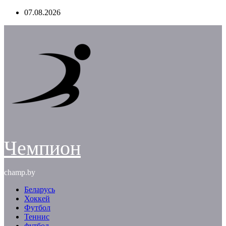
Перейти
07.08.2026
к
содержимому
Чемпион
champ.by
Беларусь
Хоккей
Футбол
Теннис
футбол