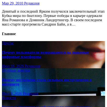
Мар 29, 2010
Редакция
Девятый и последний Ярким получился заключительный этап
Кубка мира по биатлону. Первые победы в карьере одержали
Яна Романова и Доминик Ландертингер. В своем последнем
масс-старте прогремела Сандрин Байи, а в…
Главное
Другое
Почему пользователи возвращаются на знакомые
цифровые платформы
Июл 18, 2026
Редакция
Путёвые заметки
Почему ностальгия стала сильным инструментом в
интернете
Июл 9, 2026
Редакция
Новости