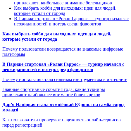
привлекают наибольшее внимание болельщиков
Как выбрать хобби для выходных: идеи для людей,
которые устали от города
В Париже стартовал «Ролан Гаррос» — турнир начался с
неожиданностей и потерь среди фаворитов
Как выбрать хобби для выходных: идеи для людей,
которые устали от города
Почему пользователи возвращаются на знакомые цифровые
платформы
В Париже стартовал «Ролан Гаррос» — турнир начался с
неожиданностей и потерь среди фаворитов
Почему ностальгия стала сильным инструментом в интернете
Главные спортивные события года: какие турниры
привлекают наибольшее внимание болельщиков
Дар’я Навіцкая стала чэмпіёнкай Еўропы па самба сярод
моладзі
Как пользователи проверяют надежность онлайн-сервисов
перед регистрацией