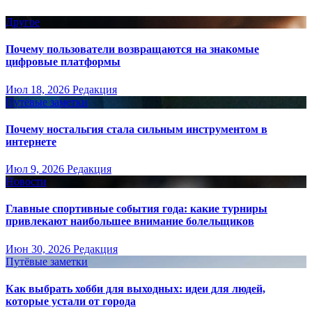
Другое
Почему пользователи возвращаются на знакомые
цифровые платформы
Июл 18, 2026
Редакция
Путёвые заметки
Почему ностальгия стала сильным инструментом в
интернете
Июл 9, 2026
Редакция
Новости
Главные спортивные события года: какие турниры
привлекают наибольшее внимание болельщиков
Июн 30, 2026
Редакция
Путёвые заметки
Как выбрать хобби для выходных: идеи для людей,
которые устали от города