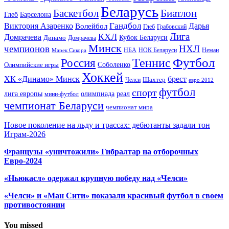
Беларусь
Баскетбол
Биатлон
Глеб
Барселона
Гандбол
Виктория Азаренко
Волейбол
Дарья
Глеб
Грабовский
Лига
КХЛ
Домрачева
Кубок Беларуси
Динамо
Домрачева
Минск
чемпионов
НХЛ
НБА
Марек Сикора
НОК Беларуси
Неман
Футбол
Теннис
Россия
Олимпийские игры
Соболенко
Хоккей
ХК «Динамо» Минск
брест
Шахтер
Челси
евро 2012
футбол
спорт
олимпиада
лига европы
реал
мини-футбол
чемпионат Беларуси
чемпионат мира
Новое поколение на льду и трассах: дебютанты задали тон
Играм-2026
Французы «уничтожили» Гибралтар на отборочных
Евро-2024
«Ньюкасл» одержал крупную победу над «Челси»
«Челси» и «Ман Сити» показали красивый футбол в своем
противостоянии
You missed