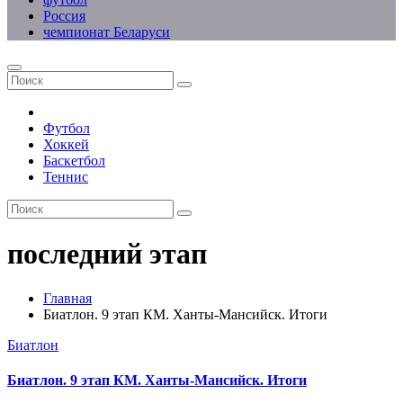
Россия
чемпионат Беларуси
Футбол
Хоккей
Баскетбол
Теннис
последний этап
Главная
Биатлон. 9 этап КМ. Ханты-Мансийск. Итоги
Биатлон
Биатлон. 9 этап КМ. Ханты-Мансийск. Итоги