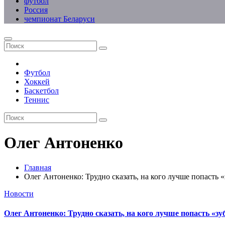
футбол
Россия
чемпионат Беларуси
Футбол
Хоккей
Баскетбол
Теннис
Олег Антоненко
Главная
Олег Антоненко: Трудно сказать, на кого лучше попасть 
Новости
Олег Антоненко: Трудно сказать, на кого лучше попасть «з