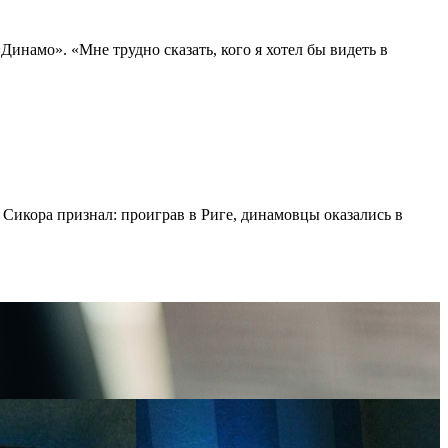
инамо». «Мне трудно сказать, кого я хотел бы видеть в
Сикора признал: проиграв в Риге, динамовцы оказались в