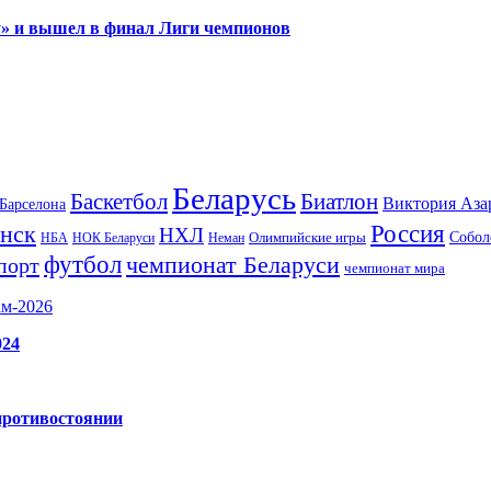
у» и вышел в финал Лиги чемпионов
Беларусь
Баскетбол
Биатлон
Виктория Аза
Барселона
Россия
нск
НХЛ
Олимпийские игры
Собол
НБА
НОК Беларуси
Неман
футбол
чемпионат Беларуси
порт
чемпионат мира
ам-2026
024
противостоянии