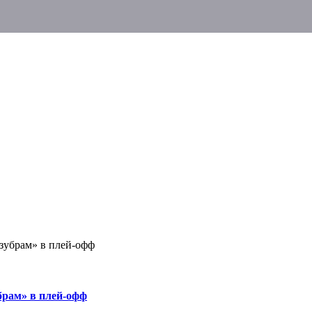
«зубрам» в плей-офф
убрам» в плей-офф