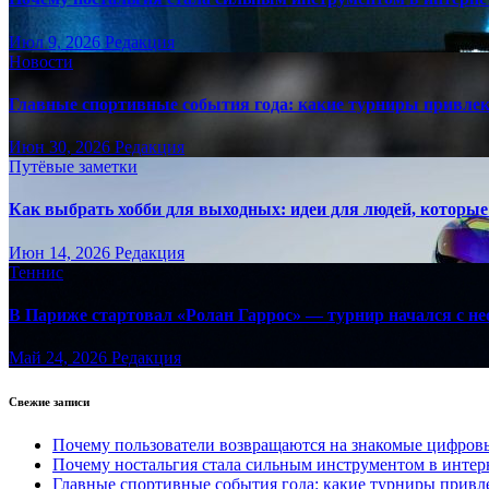
Июл 9, 2026
Редакция
Новости
Главные спортивные события года: какие турниры привле
Июн 30, 2026
Редакция
Путёвые заметки
Как выбрать хобби для выходных: идеи для людей, которые 
Июн 14, 2026
Редакция
Теннис
В Париже стартовал «Ролан Гаррос» — турнир начался с не
Май 24, 2026
Редакция
Свежие записи
Почему пользователи возвращаются на знакомые цифро
Почему ностальгия стала сильным инструментом в интер
Главные спортивные события года: какие турниры прив