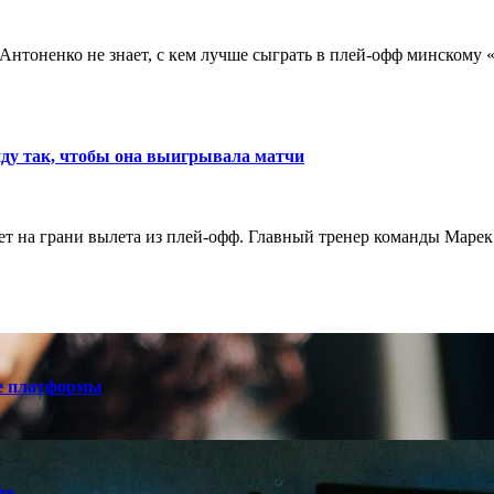
нтоненко не знает, с кем лучше сыграть в плей-офф минскому «Д
ду так, чтобы она выигрывала матчи
т на грани вылета из плей-офф. Главный тренер команды Марек 
е платформы
те